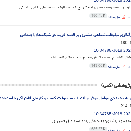
10.34785/J018.202
آورپور؛ معصومه حسین زاده شهری؛ ندا عبدالوند؛ محمد علی بابایی زکیلکی
980.75 K
ه
اصل مقاله
گذاری تبلیغات شفاهی مشتری بر قصد خرید در شبکه‌های اجتماعی
1
10.34785/J018.202
تی شاهرخ؛ محمد تابش مقدم؛ سجاد فتاح ناصرآباد
943.06 K
ه
اصل مقاله
 پژوهشی (کمی)
 طبقه بندی عوامل موثر بر انتخاب محصولات کسب و کارهای اشتراکی با استفاده
1
10.34785/J018.202
موسوی راشدی؛ وحید مکی زاده؛ اسماعیل حسن پور
685.27 K
ه
اصل مقاله