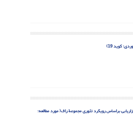
ی: کوید 19)
زاریابی براساس رویکرد تئوری مجموعة راف( مورد مطالعه: