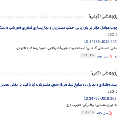
 پژوهشی (کیفی)
رچوب عوامل مؤثر بر بازاریابی، جذب مشتریان و تجاریسازی فناوری آموزشی دانشگ
2
10.34785/J018.202
نی؛ حسنعلی آقاجانی؛ عبدالحمید صفایی قادیکلایی؛ حمیدرضا فلاح لاجیمی
933.31 K
ه
اصل مقاله
 پژوهشی (کمی)
یت، وفاداری و تمایل به تبلیغ شفاهی از سوی مشتریان؛ (با تأکید بر نقش تعدی
2
10.34785/J018.202
 امیری عقدایی؛ لیلا ترکی؛ معین نادری
713.76 K
ه
اصل مقاله