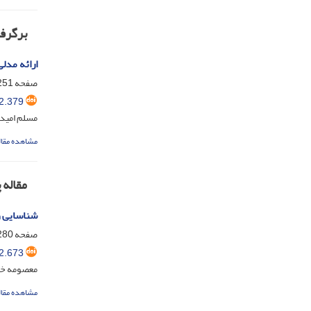
برگرفت
ارائه مدلی برا
صفحه
51-279
2.379
مسلم امیدی
مشاهده مقال
مقاله
شناسایی 
صفحه
80-306
2.673
معصومه خلی
مشاهده مقال