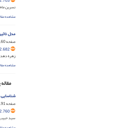
2.703
نسرین ماه 
مشاهده مقال
مدل تاثیر
صفحه
60-190
2.682
زهره دهدش
مشاهده مقال
مقاله
شناسایی و
صفحه
91-214
2.760
سید حبیب 
مشاهده مقال