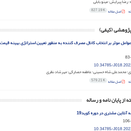
؛ رضا پیرایش؛ مینو بابلی
827.19 K
ه
اصل مقاله
 پژوهشی (کیفی)
وامل موثر بر انتخاب کانال مصرف کننده به منظور تعیین استراتژی بهینه قیمت
10.34785/J018.202
؛ محمدعلی شاه حسینی؛ عاطفه حصارکی؛ مهرشاد نظری
579.21 K
ه
اصل مقاله
ه از پایان نامه و رساله
 آنلاین مشتری در دوره کوید19
10.34785/J018.202