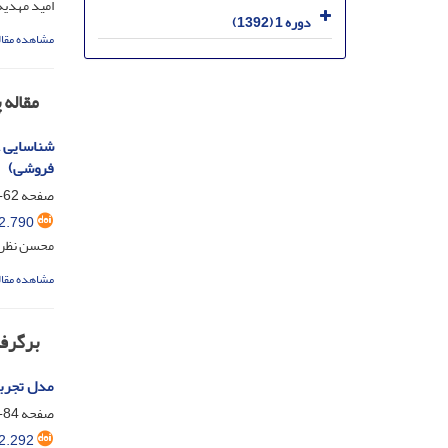
امید مهدیه
دوره 1 (1392)
مشاهده مقال
مقاله
شناسایی ع
فروشی)
صفحه
62-83
2.790
محسن نظری
مشاهده مقال
برگرفت
مدل تجربه
صفحه
84-106
2.292