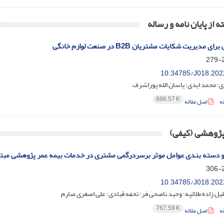
ه از پایان نامه و رساله
ی مدیریت شکایات مشتریان B2B در صنعت لوازم خانگی
2
10.34785/J018.202
؛ محمد ایدی؛ یاسان الله پوراشرف
886.57 K
ه
اصل مقاله
 پژوهشی (کیفی)
و دسته بندی عوامل موثر برسردرگمی مشتری در خدمات بیمه عمر پژوهشی مبت
2
10.34785/J018.202
ل زاده طلاتپه؛ وحید ناصحی فر؛ تحفه قبادی؛ علی اصغری صارم
767.59 K
ه
اصل مقاله