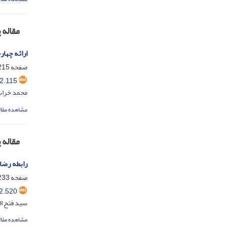
مقاله
ارائه چها
صفحه
15-232
2.115
محمد خراسا
مشاهده مقال
مقاله
رابطه رضا
صفحه
33-250
2.520
سید فتح اله
مشاهده مقال