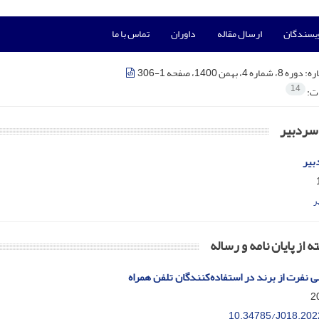
ویسندگان
ارسال مقاله
داوران
تماس با ما
ره:
دوره 8، شماره 4، بهمن 1400، صفحه 1-306
14
ات:
ردبیر
بیر
ر
ه از پایان نامه و رساله
 نفرت از برند در استفاده‌کنندگان تلفن همراه
10.34785/J018.202