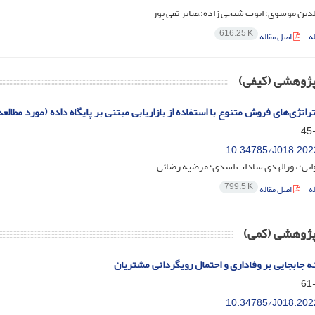
دین موسوی؛ ایوب شیخی زاده؛ ًصابر تقی پور
616.25 K
ه
اصل مقاله
 پژوهشی (کیفی)
اتژی‌های فروش متنوع با استفاده از بازاریابی مبتنی بر پایگاه داده (مورد مطال
10.34785/J018.202
انی؛ نورالهدی سادات اسدی؛ مرضیه رضائی
799.5 K
ه
اصل مقاله
 پژوهشی (کمی)
نه جابجایی بر وفاداری و احتمال رویگردانی مشتریان
10.34785/J018.202