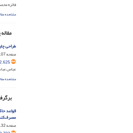
فائزه محم
مشاهده مقال
مقاله
طراحی چار
صفحه
07-131
2.625
عباس عباسی
مشاهده مقال
برگرفت
قواعد حاک
مصرف‌کنن
صفحه
32-159