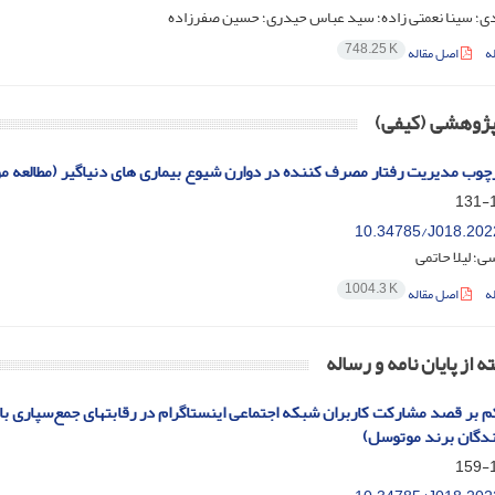
دی؛ سینا نعمتی زاده؛ سید عباس حیدری؛ حسین صفرزاده
748.25 K
ه
اصل مقاله
 پژوهشی (کیفی)
چوب مدیریت رفتار مصرف کننده در دوارن شیوع بیماری های دنیاگیر (مطالعه مورد
1
10.34785/J018.202
؛ لیلا حاتمی
1004.3 K
ه
اصل مقاله
ه از پایان نامه و رساله
م بر قصد مشارکت کاربران شبکه اجتماعی اینستاگرام در رقابتهای جمع‌سپاری با
دگان برند موتوسل)
1