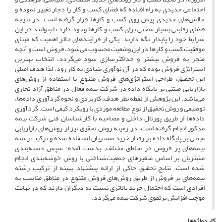
اجتماعی جدیدی به راه افتاده که فضای کسب و کار را دچار تغییر نموده و
چالش‌های جدیدی پیش روی کسب و کار‌ها قرار گرفته است. در نتیجه
فضای رقابتی بسیار سختی برای کسب و کارها وجود دارد تا بتوانند در این
شرایط خود را پایدار نگه دارند. یکی از فرآیند‌های حائز اهمیت که مبنای
موفقیت کسب و کارها در این وضعیت محسوب می‌شود، فروش است و آنچه
منجر به فروش بیشتر و حداکثرسازیِ سود می‌گردد، انتخاب بهترین
استراتژیِ فروش بوده که در آن نوآوری بنیادی به کار رود. لذا هدف اصلی
این تحقیق، طراحی استراتژی‌های فروش متنوع با استفاده از روش‌های
بازاریابی مبتنی بر پایگاه داده در شرکت بیمه فعال در مناطق آزاد تجاری
می‌باشد. این پژوهش از نقطه نظر هدف، کاربردی و نحوه گردآوری داده‌ها،
توصیفی و روش تحقیق از نوع مطالعه موردی با رویکرد کیفی است. گرد‌آوری
داده‌ها از طریق پورتال داخلی و مصاحبه با کارشناسان فنی شرکت بیمه
مذکور انجام گرفته است. در زمینه روش تحقیق نیز از روش‌های بازاریابی
مبتنی بر پایگاه داده بر رفتار خرید مشتریان استفاده شده و ترکیب رشته
بیمه‌های پر فروش در مناطق مختلف، بدست آمده؛ سپس دسته‌بندی
مشتریان بر اساس متغیر‌های جمعیت‌شناختی با روش خوشه‌بندی انجام
شده است. نتایج تحقیق حاکی از ارائه پیشنهاد بهینه از ترکیب رشته
بیمه‌های پر فروش از طریق روش‌های فروش متنوع در مناطق مناسب به
افرادی است که احتمال خرید بالاتری نسبت به دیگران دارند که در نهایت
موجب افزایش پرتفوی شرکت بیمه می‌گردد.
کلیدواژه‌ها