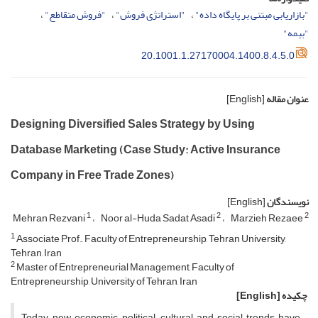
"بازاریابی مبتنی بر پایگاه داده"
"استراتژی فروش"
"فروش متقاطع"
"بیمه"
20.1001.1.27170004.1400.8.4.5.0
عنوان مقاله
[English]
Designing Diversified Sales Strategy by Using
Database Marketing (Case Study: Active Insurance
Company in Free Trade Zones)
نویسندگان
[English]
1
2
2
Mehran Rezvani
Noor al-Huda Sadat Asadi
Marzieh Rezaee
1
Associate Prof., Faculty of Entrepreneurship, Tehran University,
Tehran, Iran
2
Master of Entrepreneurial Management, Faculty of
Entrepreneurship, University of Tehran, Iran
چکیده
[English]
Today, new economic, political, cultural and social trends have