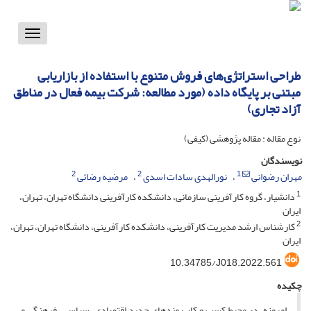
Toggle
vigation
طراحی استراتژی‌های فروش متنوع با استفاده از بازاریابی
مبتنی بر پایگاه داده (مورد مطالعه: شرکت بیمه فعال در مناطق
آزاد تجاری)
نوع مقاله : مقاله پژوهشی (کیفی)
نویسندگان
2
2
1
مهران رضوانی
نورالهدی سادات اسدی
مرضیه رضائی
1
دانشیار، گروه کارآفرینی سازمانی، دانشکده کارآفرینی دانشگاه تهران، تهران،
ایران
2
کارشناس ارشد مدیریت کارآفرینی، دانشکده کارآفرینی، دانشگاه تهران، تهران،
ایران
10.34785/J018.2022.561
چکیده
امروزه، در محیط کسب و کار روندهای جدید اقتصادی، سیاسی، فرهنگی و