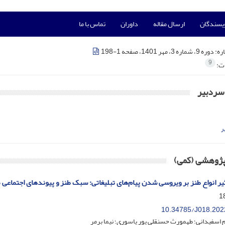
ویسندگان
ارسال مقاله
داوران
تماس با ما
ره:
دوره 9، شماره 3، مهر 1401، صفحه 1-198
9
ات:
ردبیر
ر
 پژوهشی (کمی)
یر انواع طنز بر ویروسی شدن پیام‌های تبلیغاتی: سبک طنز و پیوندهای اجتماع
10.34785/J018.202
اسفیدانی؛ طهمورث حسنقلی پور یاسوری؛ نیما برمر