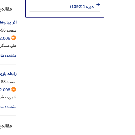
دوره 1 (1392)
مقاله
اثر پیام‌
صفحه
56-87
2.006
علی عسگر؛
مشاهده مقال
رابطه باز
صفحه
88-112
2.008
کبری بخشی 
مشاهده مقال
مقاله