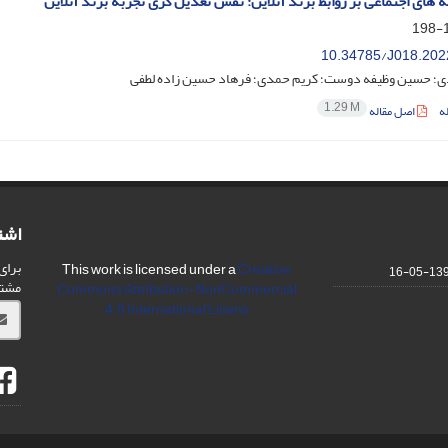
ه های اجتماعی بر روابط برند آنلاین: نقش تعدیل گری تجربه برند آنلاین
1
10.34785/J018.202
ی؛ حسین وظیفه دوست؛ کریم حمدی؛ فرهاد حسین زاده لطفی
1.29 M
ه
اصل مقاله
اشت
برای
This work is licensed under a
Creative
1393-0
مشت
Commons Attribution-NonCommercial
4.0 International Licens