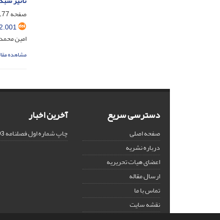
تاثیر شبک
صفحه
77-198
2.001
امین محمد
مشاهده مقال
دسترسی سریع
آخرین اخبار
صفحه اصلی
چاپ شماره اول فصلنامه
5-16
درباره نشریه
اعضای هیات تحریریه
ارسال مقاله
تماس با ما
نقشه سایت