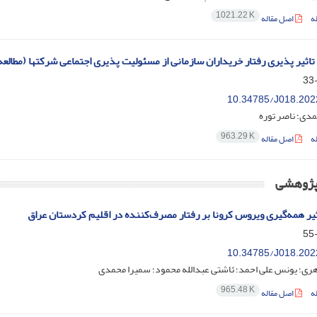
1021.22 K
ه
اصل مقاله
 تاثیر پذیری رفتار خریداران سازمانی از مسئولیت پذیری اجتماعی شرکتها (مطال
10.34785/J018.202
دی؛ ناصر توره
963.29 K
ه
اصل مقاله
 پژوهشی
یر همه‌گیری ویروس کرونا بر رفتار مصرف‌کننده در اقلیم کردستان عراق
10.34785/J018.202
هری؛ یونس علی احمد؛ ئاشتی عبدالله محمود؛ سمیرا محمدی
965.48 K
ه
اصل مقاله