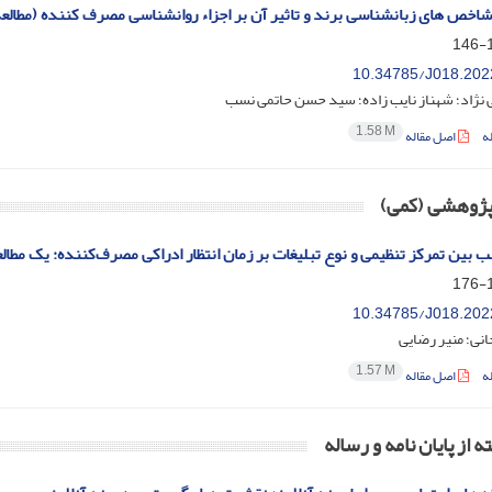
اخص های زبانشناسی برند و تاثیر آن بر اجزاء روانشناسی مصرف کننده (مطالع
1
10.34785/J018.202
 نژاد؛ شهناز نایب زاده؛ سید حسن حاتمی نسب
1.58 M
ه
اصل مقاله
 پژوهشی (کمی)
سب بین تمرکز تنظیمی و نوع تبلیغات بر زمان انتظار ادراکی مصرف‌کننده: یک مطا
1
10.34785/J018.202
انی؛ منیر رضایی
1.57 M
ه
اصل مقاله
ه از پایان نامه و رساله