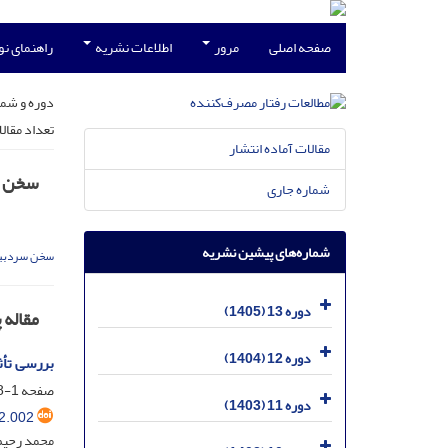
صفحه اصلی
مرور
اطلاعات نشریه
راهنمای ن
دوره و شما
تعداد مقال
مقالات آماده انتشار
سخن س
شماره جاری
شماره‌های پیشین نشریه
سخن سردبی
دوره 13 (1405)
مقاله
دوره 12 (1404)
بررسی تأث
صفحه
1-18
دوره 11 (1403)
2.002
محمد رحیم 