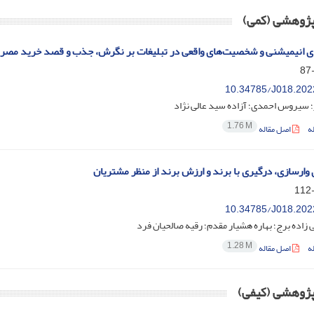
 پژوهشی (کمی)
های انیمیشنی و شخصیت‌های واقعی در تبلیغات بر نگرش، جذب و قصد خرید مصرف
10.34785/J018.202
 سیروس احمدی؛ آزاده سید عالی نژاد
1.76 M
ه
اصل مقاله
ی وارسازی، درگیری با برند و ارزش برند از منظر مشتریان
10.34785/J018.202
زاده برج؛ بهاره هشیار مقدم؛ رقیه صالحیان فرد
1.28 M
ه
اصل مقاله
 پژوهشی (کیفی)