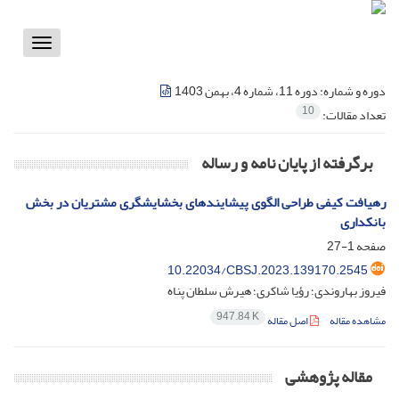
Toggle
vigation
دوره و شماره:
دوره 11، شماره 4، بهمن 1403
10
تعداد مقالات:
برگرفته از پایان نامه و رساله
رهیافت کیفی طراحی الگوی پیشایندهای بخشایشگری مشتریان در بخش
بانکداری
صفحه
1-27
10.22034/CBSJ.2023.139170.2545
فیروز بهاروندی؛ رؤیا شاکری؛ هیرش سلطان پناه
947.84 K
مشاهده مقاله
اصل مقاله
مقاله پژوهشی