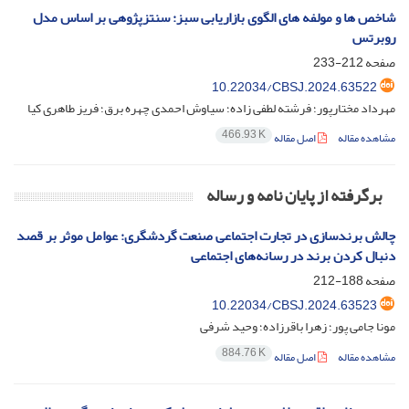
شاخص ها و مولفه های الگوی بازاریابی سبز: سنتزپژوهی بر اساس مدل
روبرتس
صفحه
212-233
10.22034/CBSJ.2024.63522
مهرداد مختارپور؛ فرشته لطفی زاده؛ سیاوش احمدی چهره برق؛ فریز طاهری کیا
466.93 K
مشاهده مقاله
اصل مقاله
برگرفته از پایان نامه و رساله
چالش برندسازی در تجارت اجتماعی صنعت گردشگری: عوامل موثر بر قصد
دنبال کردن برند در رسانه‌های اجتماعی
صفحه
188-212
10.22034/CBSJ.2024.63523
مونا جامی پور؛ زهرا باقرزاده؛ وحید شرفی
884.76 K
مشاهده مقاله
اصل مقاله