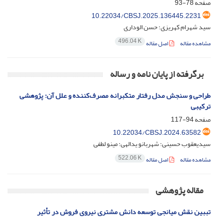
صفحه
78-93
10.22034/CBSJ.2025.136445.2231
سید شهرام کهریزی؛ حسن الوداری
496.04 K
مشاهده مقاله
اصل مقاله
برگرفته از پایان نامه و رساله
طراحی و سنجش مدل رفتار متکبرانه مصرف‌کننده و علل آن: پژوهشی
ترکیبی
صفحه
94-117
10.22034/CBSJ.2024.63582
سیدیعقوب حسینی؛ شهربانو یدالهی؛ مینو لطفی
522.06 K
مشاهده مقاله
اصل مقاله
مقاله پژوهشی
تببین نقش میانجی توسعه دانش مشتری نیروی فروش در تأثیر