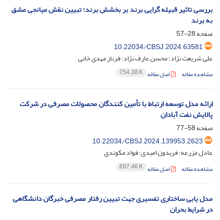
بررسی تاثیر قبیله گرایی برند بر بخشش برند؛ تبیین نقش میانجی عشق
به برند
صفحه
28-57
10.22034/CBSJ.2024.63581
علی شریعت نژاد؛ محسن عارف نژاد؛ فرناز مهدی خانی
754.38 K
مشاهده مقاله
اصل مقاله
ارائه مدل توسعه ارتباط با تأمین کنندگان محصولات مصرفی در شرکت
پالایش نفت آبادان
صفحه
58-77
10.22034/CBSJ.2024.139953.2623
عادل مزرعه؛ فریدون امیدی؛ فواد مکوندی
697.46 K
مشاهده مقاله
اصل مقاله
مدل یابی ساختاری تفسیری جهت تبیین رفتار مصرفی خبرگان دانشگاهی
در شرایط بحران