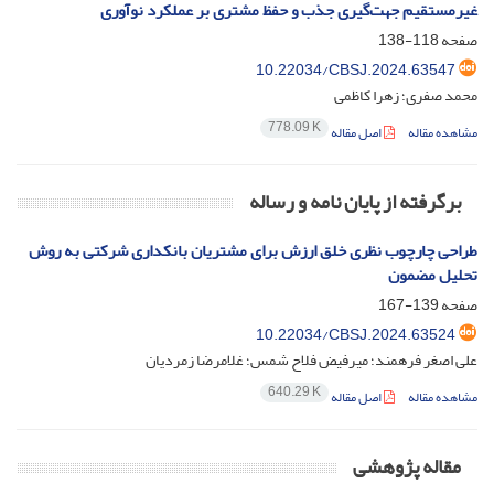
غیرمستقیم جهت‌گیری جذب و حفظ مشتری بر عملکرد نوآوری
صفحه
118-138
10.22034/CBSJ.2024.63547
محمد صفری؛ زهرا کاظمی
778.09 K
مشاهده مقاله
اصل مقاله
برگرفته از پایان نامه و رساله
طراحی چارچوب نظری خلق ارزش برای مشتریان بانکداری شرکتی به روش
تحلیل مضمون
صفحه
139-167
10.22034/CBSJ.2024.63524
علی اصغر فرهمند؛ میرفیض فلاح شمس؛ غلامرضا زمردیان
640.29 K
مشاهده مقاله
اصل مقاله
مقاله پژوهشی