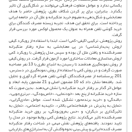
یکسانی ندارد و عوامل متفاوت فرهنگی می‌توانند بر شکل‌گیری آن تاثیر
بگذارد. بنابراین، برای پر کردن شکاف نظری، پژوهش حاضر با هدف
معنابخشی و شکل‌دهی به مفهوم خرید متکبرانه و علل آن در جامعه ایرانی
پرداخته است. برای تحقق این هدف، تجربه زیسته مصرف کنندگان برای
خرید گوشی تلفن همراه به عنوان یک محصول لوکس مورد بررسی قرار
گرفت.
روش پژوهش، ترکیبی (کیفی-کمی) است. ابتدا با استفاده از رویکرد کیفی
(روش پدیدارشناسی) در پی معنابخشی به سازه رفتار متکبرانه
مصرف‌کننده و یافتن علل آن بوده و سپس مدل پژوهش با رویکرد کمی
(روش مدلسازی معادلات ساختاری) مورد آزمون قرار گرفت. در روش کیفی
از روش نمونه‌گیری هدفمند تا رسیدن به اشباع نظری با 13 نفر مصاحبه
صورت گرفت و در روش کمی با استفاده از روش نمونه‌گیری در دسترس،
201 پرسشنامه از مصرف‌کنندگان گوشی تلفن همراه گردآوری و تحلیل
شد. یافته‌ها نشان داد که 10 مضمون اصلی و 21 مضمون پایه، ابعاد و
عوامل اثر گذار بر رفتار خرید متکبرانه را نشان می‌دهند. بدین صورت که
سازه خرید متکبرانه از پنج بعد «خودنمایی»، «خاص‌بودگی»، «برتری‌جویی»،
«بالندگی» و «خرید برندمحور» تشکیل شده است. عوامل «مادی‌گرایی»،
«تمایل به پذیرش در طبقه‌اجتماعی بالاتر»، «تاییدیه اجتماعی»، «تمایل به
تاثیرگذاری بر دیگران» و «حس به‌روزبودگی» بر روی خرید متکبرانه
مصرف‌کننده تاثیر می‌گذارند. نتایج پژوهش کمی روابط موجود در مدل را
تایید نمودند. یافته‌های پژوهش نقش مهمی در شناخت رفتار متکبرانه
مصرف کننده ایرانی و پیش بینی نحوه واکنش آن به استراتژی‌های بازاریابی