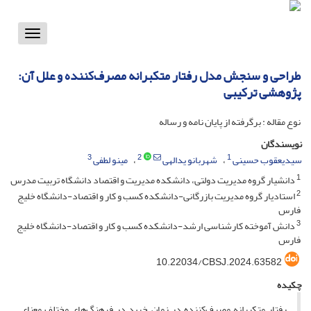
Toggle
vigation
طراحی و سنجش مدل رفتار متکبرانه مصرف‌کننده و علل آن:
پژوهشی ترکیبی
نوع مقاله : برگرفته از پایان نامه و رساله
نویسندگان
3
2
1
سیدیعقوب حسینی
شهربانو یدالهی
مینو لطفی
1
دانشیار گروه مدیریت دولتی، دانشکده مدیریت و اقتصاد دانشگاه تربیت مدرس
2
استادیار گروه مدیریت بازرگانی-دانشکده کسب و کار و اقتصاد-دانشگاه خلیج
فارس
3
دانش آموخته کارشناسی ارشد-دانشکده کسب و کار و اقتصاد-دانشگاه خلیج
فارس
10.22034/CBSJ.2024.63582
چکیده
رفتار متکبرانه مصرف‌کننده در زمان خرید در فرهنگ‌های مختلف معنای