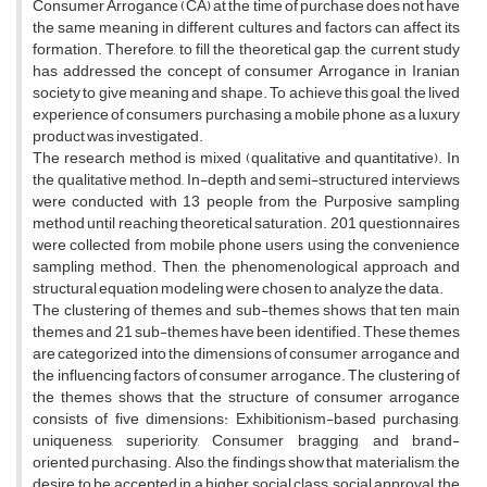
Consumer Arrogance (CA) at the time of purchase does not have
the same meaning in different cultures and factors can affect its
formation. Therefore, to fill the theoretical gap, the current study
has addressed the concept of consumer Arrogance in Iranian
society to give meaning and shape. To achieve this goal, the lived
experience of consumers purchasing a mobile phone as a luxury
product was investigated.
The research method is mixed (qualitative and quantitative). In
the qualitative method,, In-depth and semi-structured interviews
were conducted with 13 people from the Purposive sampling
method until reaching theoretical saturation. 201 questionnaires
were collected from mobile phone users using the convenience
sampling method. Then, the phenomenological approach and
structural equation modeling were chosen to analyze the data.
The clustering of themes and sub-themes shows that ten main
themes and 21 sub-themes have been identified. These themes
are categorized into the dimensions of consumer arrogance and
the influencing factors of consumer arrogance. The clustering of
the themes shows that the structure of consumer arrogance
consists of five dimensions: Exhibitionism-based purchasing,
uniqueness, superiority, Consumer bragging, and brand-
oriented purchasing. Also, the findings show that materialism, the
desire to be accepted in a higher social class, social approval, the