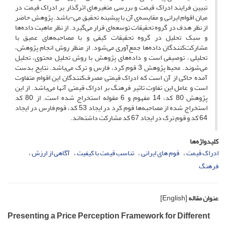
تبیین فرایند ادراک قیمت و بررسی متغیرهای اثرگذار بر ادراک قیمت در
میان اقوام ایرانی و مقایسه‌ی آن با پیشینه تحقیق می-باشد. پژوهش حاضر
از نظر هدف در گروه تحقیقات توسعه‌ای قرار می‌گیرد. از نظر ماهیت داده‌ها
و سبک تحلیل در گروه تحقیقات کیفی و با مصاحبه‌های عمیق با
مشارکت‌کنندگان داده‌ها جمع‌آوری می‌شود. از منظر روش انجام پژوهش،
تحلیلی – توصیفی است و داده‌های پژوهش با روش تحلیل محتوی، تحلیل
می‌شوند. محیط پژوهش 3 قوم کرد، فارس و ترک می‌باشد. نتایج بدست
آمده حاکی از آن است که ادراک قیمتی مصرف‌کنندگان این اقوام متفاوت
است و عامل این تفاوت تاثیر فرهنگ بر ادراک قیمتی آنها می‌باشد. از این
پژوهش 80 کد، 14 مفهوم و 6 مقوله استخراج شده است. از 80 کد
استخراج شده از مصاحبه‌ها قوم کرد در ایجاد 53 کد، قوم فارس در ایجاد
64 کد و قوم ترک در ایجاد 67 کد مشارکت داشته‌اند.
کلیدواژه‌ها
ادراک قیمت
قوم های ایرانی
تناسب قیمت با کیفیت
آگاهی از ارزش
فرهنگ
عنوان مقاله
[English]
Presenting a Price Perception Framework for Different