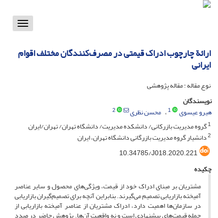
Toggle
vigation
ارائة چارچوب ادراک قیمتی در مصرف‌کنندگان مختلف اقوام
ایرانی
نوع مقاله : مقاله پژوهشی
نویسندگان
2
1
هیرو عیسوی
محسن نظری
1
گروه مدیریت بازرکانی/ دانشکده مدیریت/ دانشگاه تهران/ تهران/ایران
2
دانشیار گروه مدیریت بازرگانی دانشگاه تهران، ایران
10.34785/J018.2020.221
چکیده
مشتریان بر مبنای ادراک خود از قیمت، ویژگی‌های محصول و سایر عناصر
آمیخته بازاریابی تصمیم می‌گیرند. بنابراین آنچه برای تصمیم‌گیران بازاریابی
در سازمان‌ها اهمیت دارد، ادراک مشتریان از عناصر آمیخته بازاریابی از
جمله قیمت‌های پیشنهادی است و نه واقعیت آن‌ها. پژوهش حاضر در صدد