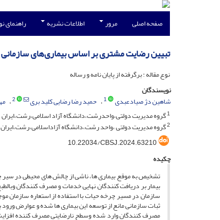
صفحه اصلی
مرور
اطلاعات نشریه
راهنمای ن
تبیین رضایت مشتری بر اساس بیماری‌های سازمانی م
نوع مقاله : برگرفته از پایان نامه و رساله
نویسندگان
2
1
شاهین دژ صیادعبدی
حمید رضا رضایی کلید بری
مه
1
گروه مدیریت دولتی،واحدرشت،دانشگاه آزاد اسلامی،رشت،ایران
2
گروه مدیریت دولتی ،واحد رشت،دانشگاه آزاداسلامی،رشت،ایران
10.22034/CBSJ.2024.63210
چکیده
تشخیص به موقع بیماری ها، ناشی از چالش های محیطی در سیر 
بیمار بر دریافت کنندگان نهایی خدمات و مصرف کنندگان وبالط
سازمان در مسیر چرخه حیات با استفاده از استعاره سازمان موجو
ثبات سازمانی مانع از توسعه این بیماری ها شده و عوارض ورود به
مصرف کنندگان وارد شده وسطح نارضایتی مصرف کننده افزایش