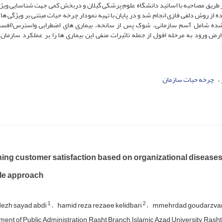
 طریق مصاحبه با اساتید دانشگاه علوم پزشکی گیلان و دربخش کمی جهت شناسایی ویژ
 از روش دلفی فازی انجام شد و در پایان با تهیه نمودار چرخه حیات مبتنی بر ویژگی ها 
ی شده شامل آسم سازمانی، شوک پس از سانحه، بیماری های اضطرابی واسترس(افس
 ورود به مرحله افول از جمله تاثیرات منفی این بیماری ها را بر عملکرد سازمان
چرخه حیات سازمان
ing customer satisfaction based on organizational diseases of
cle approach
1
2
dezh sayad abdi
hamid reza rezaee kelidbari
mmehrdad goudarzva
ent of Public Administration, Rasht Branch, Islamic Azad University, Rasht,