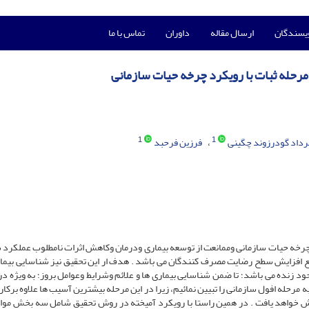
ویسندگان
ارسال مقاله
داوران
تماس با ما
رحله ثبات با رویکرد چرخه حیات سازمانی
1
1
رداد گودرزوند چگینی
فرزین فرحبد
چرخه حیات سازمانی وممانعت از توسعه بیماری ودرمان وکاهش اثرات نامطلوب عملکرد 
بع افزایش سطح رضایت مصرف کنندگان می باشد . هدف ار این تحقیق نیز شناسایی بیما
د زنده می باشد؛ تا ضمن شناسایی بیماری ها و علائم وشرایط وعوامل بروز؛ به ویژه در
 مرحله افول سازمانی را تبیین نمائیم، زیرا در این مرحله بیشترین آسیب ها علاوه برکار
 خواهد یافت . در همین راستا با رویکرد آمیخته در روش تحقیق شامل سه بخش موا