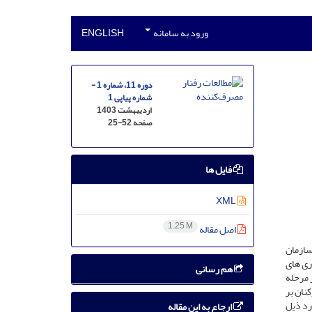
ورود به سامانه
ENGLISH
دوره 11، شماره 1 -
شماره پیاپی 1
اردیبهشت 1403
صفحه
25-52
فایل ها
XML
1.25 M
اصل مقاله
سازمان
ری های
هم رسانی
 مرحله
کنان بر
رد ذیل
ارجاع به این مقاله