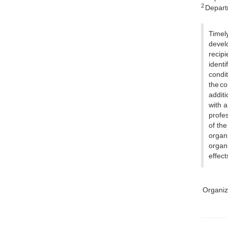
2
Departm
Timely
devel
recipi
identi
condit
the co
additi
with a
profes
of the
organ
organi
effect
Organiz