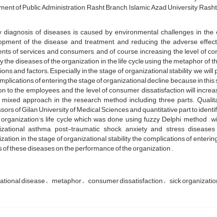
ent of Public Administration, Rasht Branch, Islamic Azad University, Rasht,
 diagnosis of diseases is caused by environmental challenges in the co
opment of the disease and treatment, and reducing the adverse effects
ents of services and consumers, and of course, increasing the level of co
fy the diseases of the organization in the life cycle using the metaphor of 
ions and factors; Especially in the stage of organizational stability, we w
mplications of entering the stage of organizational decline, because in thi
on to the employees, and the level of consumer dissatisfaction will increas
 mixed approach in the research method including three parts. Qualitat
sors of Gilan University of Medical Sciences and quantitative part to identi
 organization's life cycle which was done using fuzzy Delphi method , wi
izational asthma, post-traumatic shock, anxiety and stress disease
zation, in the stage of organizational stability, the complications of enteri
s of these diseases on the performance of the organization .
ational disease
metaphor
consumer dissatisfaction
sick organizati