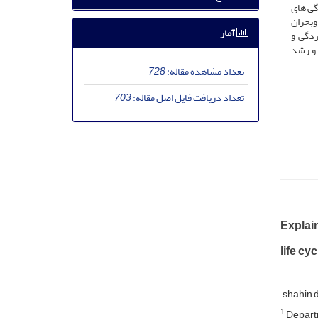
گی های
وبحران
آمار
ردگی و
 و رشد
تعداد مشاهده مقاله:
728
تعداد دریافت فایل اصل مقاله:
703
Explain
life cy
shahin 
1
Departm