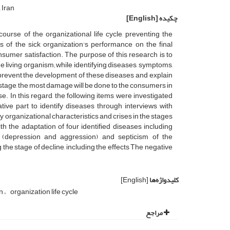
 Iran
چکیده
[English]
urse of the organizational life cycle, preventing the
 of the sick organization's performance on the final
nsumer satisfaction. The purpose of this research is to
the living organism; while identifying diseases, symptoms,
ill prevent the development of these diseases and explain
s stage, the most damage will be done to the consumers in
e. In this regard, the following items were investigated
ive part to identify diseases through interviews with
fy organizational characteristics and crises in the stages
th the adaptation of four identified diseases including
s (depression and aggression) and septicism of the
ng the stage of decline, including the effects The negative
کلیدواژه‌ها
[English]
on
organization life cycle
مراجع