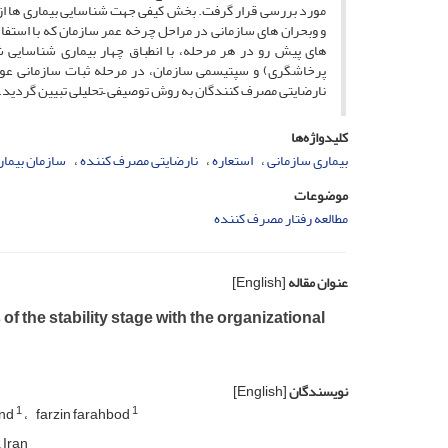
مورد بررسی قرار گرفت. بخش کیفی جهت شناسایی بیماری ها از
و وبحران های سازمانی در مراحل چرخه عمر سازمان که با استفاده
های پیش رو در هر مرحله، با انطباق چهار بیماری شناسای
پرخاشگری) و سپتیسمی سازمان، در مرحله ثبات سازمانی عوارض
نارضایتی مصرف کنندگان به روش توصیفی –تحلیلی تبیین گردید.
کلیدواژه‌ها
بیماری سازمانی
استعاره
نارضایتی مصرف کننده
سازمان بیمار
موضوعات
مطالعه رفتار مصرف کننده
عنوان مقاله
[English]
 the stability stage with the organizational
نویسندگان
[English]
1
1
nd
farzin farahbod
 Iran