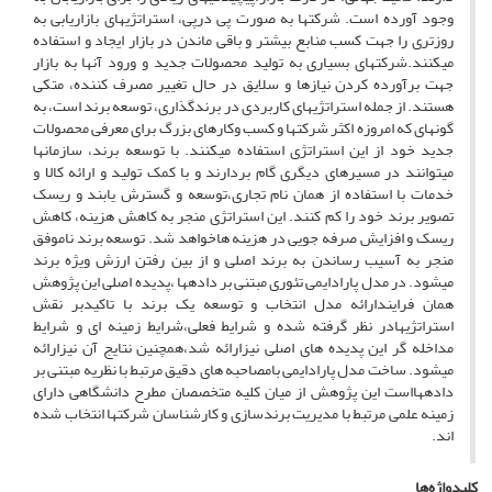
وجود آورده است. شرکتها به صورت پی درپی، استراتژیهای بازاریابی به
روزتری را جهت کسب منابع بیشتر و باقی ماندن در بازار ایجاد و استفاده
میکنند.شرکتهای بسیاری به تولید محصولات جدید و ورود آنها به بازار
جهت برآورده کردن نیازها و سلایق در حال تغییر مصرف کننده، متکی
هستند. از جمله استراتژیهای کاربردی در برندگذاری، توسعه برند است، به
گونهای که امروزه اکثر شرکتها و کسب وکارهای بزرگ برای معرفی محصولات
جدید خود از این استراتژی استفاده میکنند. با توسعه برند، سازمانها
میتوانند در مسیرهای دیگری گام بردارند و با کمک تولید و ارائه کالا و
خدمات با استفاده از همان نام تجاری،توسعه و گسترش یابند و ریسک
تصویر برند خود را کم کنند. این استراتژی منجر به کاهش هزینه، کاهش
ریسک و افزایش صرفه جویی در هزینه هاخواهد شد. توسعه برند ناموفق
منجر به آسیب رساندن به برند اصلی و از بین رفتن ارزش ویژه برند
میشود. در مدل پارادایمی تئوری مبتنی بر دادهها ،پدیده اصلی این پژوهش
همان فرایندارائه مدل انتخاب و توسعه یک برند با تاکیدبر نقش
استراتژیهادر نظر گرفته شده و شرایط فعلی،شرایط زمینه ای و شرایط
مداخله گر این پدیده های اصلی نیزارائه شد،همچنین نتایج آن نیزارائه
میشود. ساخت مدل پارادایمی بامصاحبه های دقیق مرتبط با نظریه مبتنی بر
دادههااست این پژوهش از میان کلیه متخصصان مطرح دانشگاهی دارای
زمینه علمی مرتبط با مدیریت برندسازی و کارشناسان شرکتها انتخاب شده
اند.
کلیدواژه‌ها