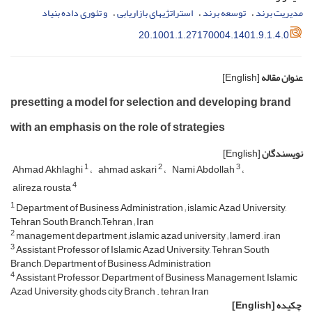
مدیریت برند
توسعه برند
استراتژیهای بازاریابی
و تئوری داده بنیاد
20.1001.1.27170004.1401.9.1.4.0
عنوان مقاله
[English]
presetting a model for selection and developing brand
with an emphasis on the role of strategies
نویسندگان
[English]
1
2
3
Ahmad Akhlaghi
ahmad askari
Nami Abdollah
4
alireza rousta
1
Department of Business Administration ; islamic Azad University,
Tehran South Branch,Tehran ; Iran
2
management department ;islamic azad university ; lamerd , iran
3
Assistant Professor of Islamic Azad University, Tehran South
Branch, Department of Business Administration
4
Assistant Professor, Department of Business Management, Islamic
Azad University, ghods city Branch . tehran, Iran
چکیده
[English]