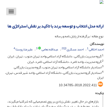
Toggle
vigation
ارائه مدل انتخاب و توسعه برند با تاکید بر نقش استراتژی ها
نوع مقاله : برگرفته از پایان نامه و رساله
نویسندگان
4
3
2
1
احمد اخلاقی
احمد عسکری
عبدالله نعامی
علیرضا روستا
1
گروه مدیریت بازرگانی ، دانشگاه آزاد اسلامی واحد تهران جنوب ، تهران ، ایران
2
گروه مدیریت، واحد لامرد، دانشگاه آزاد اسلامی، لامرد، ایران
3
استادیار دانشگاه آزاد اسلامی واحد تهران جنوب، گروه مدیریت بازرگانی
4
استادیار گروه مدیریت بازرگانی، دانشگاه آزاد اسلامی، واحد شهر قدس، تهران،
ایران
10.34785/J018.2022.411
چکیده
بازارهای در حال تغییر، نقش زیادی بر روی تصمیمهایی که شرکتها میگیرند،
دارند. محیط جهانی، در درک بازار،پیچیدگیهای زیادی را برای بازاریابان به