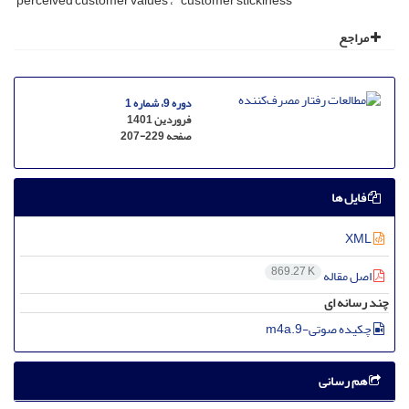
perceived customer values
customer stickiness
مراجع
دوره 9، شماره 1
فروردین 1401
صفحه
207-229
فایل ها
XML
869.27 K
اصل مقاله
چند رسانه ای
چکیده صوتی-9.m4a
هم رسانی