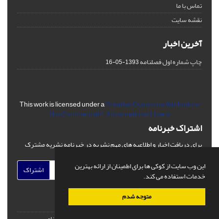
تماس با ما
نقشه سایت
آخرین اخبار
چاپ شماره اول فصلنامه
1393-05-16
This work is licensed under a
Creative Commons Attribution-
NonCommercial 4.0 International Licens
اشتراک خبرنامه
برای دریافت اخبار و اطلاعیه های مهم نشریه در خبرنامه نشریه مشترک
شوید.
این وب سایت از کوکی ها برای اطمینان از ارائه بهترین
اشتراک
خدمات استفاده می کند.
متوجه شدم
© سامانه مدیریت نشریات علمی.
طراحی و پیاده سازی از
سیناوب