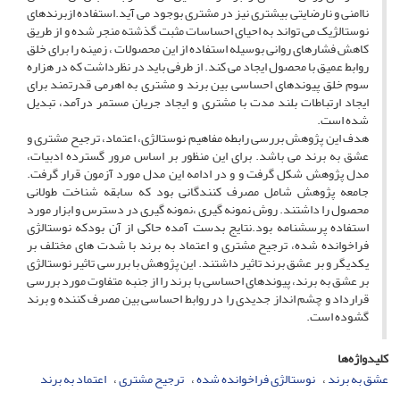
ناامنی و نارضایتی بیشتری نیز در مشتری بوجود می آید.استفاده ازبرندهای
نوستالژیک می تواند به احیای احساسات مثبت گذشته منجر شده و از طریق
کاهش فشارهای روانی بوسیله استفاده از این محصولات ، زمینه را برای خلق
روابط عمیق با محصول ایجاد می کند. از طرفی باید در نظرداشت که در هزاره
سوم خلق پیوندهای احساسی بین برند و مشتری به اهرمی قدرتمند برای
ایجاد ارتباطات بلند مدت با مشتری و ایجاد جریان مستمر درآمد، تبدیل
شده است.
هدف این پژوهش بررسی رابطه مفاهیم نوستالژی، اعتماد، ترجیح مشتری و
عشق به برند می باشد. برای این منظور بر اساس مرور گسترده ادبیات،
مدل پژوهش شکل گرفت و و در ادامه این مدل مورد آزمون قرار گرفت.
جامعه پژوهش شامل مصرف کنندگانی بود که سابقه شناخت طولانی
محصول را داشتند. روش نمونه گیری ،نمونه گیری در دسترس و ابزار مورد
استفاده پرسشنامه بود.نتایج بدست آمده حاکی از آن بودکه نوستالژی
فراخوانده شده، ترجیح مشتری و اعتماد به برند با شدت های مختلف بر
یکدیگر و بر عشق برند تاثیر داشتند. این پژوهش با بررسی تاثیر نوستالژی
بر عشق به برند، پیوندهای احساسی با برند را از جنبه متفاوت مورد بررسی
قرارداد و چشم انداز جدیدی را در روابط احساسی بین مصرف کننده و برند
گشوده است.
کلیدواژه‌ها
عشق به برند
نوستالژی فراخوانده شده
ترجیح مشتری
اعتماد به برند