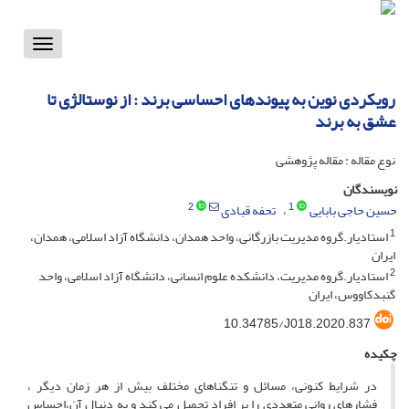
Toggle
vigation
رویکردی نوین به پیوندهای احساسی برند : از نوستالژی تا
عشق به برند
نوع مقاله : مقاله پژوهشی
نویسندگان
2
1
حسین حاجی بابایی
تحفه قبادی
1
استادیار.گروه مدیریت بازرگانی، واحد همدان، دانشگاه آزاد اسلامی، همدان،
ایران
2
استادیار.گروه مدیریت، دانشکده علوم انسانی، دانشگاه آزاد اسلامی، واحد
گنبدکاووس، ایران
10.34785/J018.2020.837
چکیده
در شرایط کنونی، مسائل و تنگناهای مختلف بیش از هر زمان دیگر ،
فشارهای روانی متعددی را بر افراد تحمیل می کند و به دنبال آن،احساس