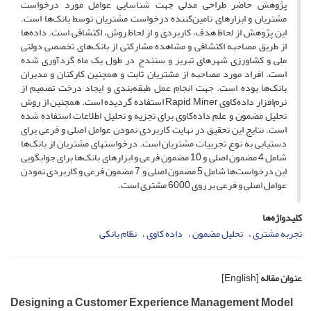
پژوهش حاضر طراحی مدلی جهت شناسایی عوامل مورد درخواست
مشتریان و ابزارهای تامین‌کننده درخواست مشتریان توسط بانک‌ها است.
این پژوهش از لحاظ هدف، کاربردی و از لحاظ روش، اکتشافی است. داده‌ها
از طریق مصاحبه اکتشافی و مشاهده مشارکتی از بانک‌های تخصصی دولتی
ملی و کشاورزی شهرهای تبریز و سنندج در طول یک ماه گردآوری شده
است. افراد مورد مصاحبه از مشتریان ثابت و همچنین کارکنان و مدیران
بانک‌ها بوده است. جهت انجام عمل طبقه‌بندی و ایجاد درخت تصمیم از
نرم‌افزار داده‌کاوی Rapid Miner استفاده گردیده است. همچنین از روش
تحلیل مضمون و علم داده‌کاوی برای تجزیه و تحلیل اطلاعات استفاده شده
است. نتایج این تحقیق در نهایت کاربردی نمودن عوامل اصلی و فرعی برای
دستیابی به نوع تجربیات مشتریان است. درخواستهای مشتریان از بانک‌ها
شامل 4 مضمون اصلی و 10 مضمون فرعی و ابزارهای بانک‌ها برای جوابگویی
این درخواست‌ها شامل 5 مضمون اصلی و 7 مضمون فرعی و کاربردی نمودن
عوامل اصلی و فرعی بر روی 6000 مشتری است.
کلیدواژه‌ها
تجربه مشتری
تحلیل مضمون
داده کاوی
نظام بانکی
عنوان مقاله
[English]
Designing a Customer Experience Management Model