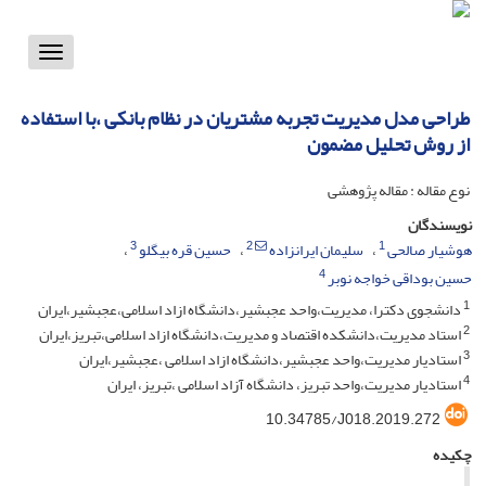
Toggle
vigation
طراحی مدل مدیریت تجربه مشتریان در نظام بانکی ،با استفاده
از روش تحلیل مضمون
نوع مقاله : مقاله پژوهشی
نویسندگان
3
2
1
هوشیار صالحی
سلیمان ایرانزاده
حسین قره بیگلو
4
حسین بوداقی خواجه نوبر
1
دانشجوی دکترا، مدیریت،واحد عجبشیر،دانشگاه ازاد اسلامی،عجبشیر،ایران
2
استاد مدیریت،دانشکده اقتصاد و مدیریت،دانشگاه ازاد اسلامی،تبریز،ایران
3
استادیار مدیریت،واحد عجبشیر،دانشگاه ازاد اسلامی ،عجبشیر،ایران
4
استادیار مدیریت،واحد تبریز، دانشگاه آزاد اسلامی ،تبریز، ایران
10.34785/J018.2019.272
چکیده