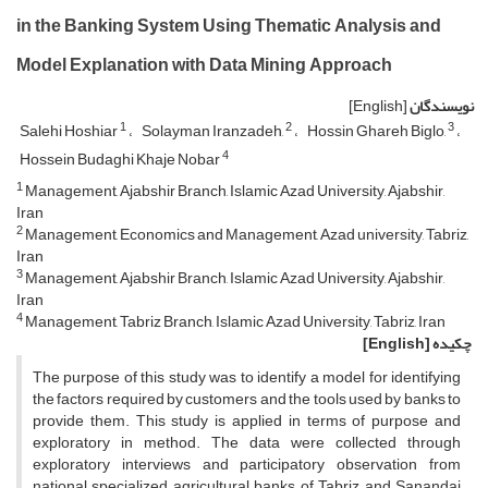
in the Banking System Using Thematic Analysis and
Model Explanation with Data Mining Approach
نویسندگان
[English]
1
2
3
Salehi Hoshiar
Solayman Iranzadeh,
Hossin Ghareh Biglo,
4
Hossein Budaghi Khaje Nobar
1
Management, Ajabshir Branch, Islamic Azad University, Ajabshir,
Iran
2
Management, Economics and Management, Azad university, Tabriz,
Iran
3
Management, Ajabshir Branch, Islamic Azad University, Ajabshir,
Iran
4
Management, Tabriz Branch, Islamic Azad University, Tabriz, Iran
چکیده
[English]
The purpose of this study was to identify a model for identifying
the factors required by customers and the tools used by banks to
provide them. This study is applied in terms of purpose and
exploratory in method. The data were collected through
exploratory interviews and participatory observation from
national specialized agricultural banks of Tabriz and Sanandaj