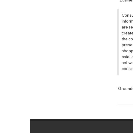
Busines
Consu
inform
are se
create
the co
prese
shoppi
axial,
softwa
consis
Ground