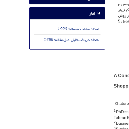
 مفهوم
کیفی از
آمار
از روش
توصیفی پیمایشی و برای آزمون مدل پیشنهادی از نرم افزار پی ال اس استفاده شده است که نتایج پژوهش در قالب یک مدل تایید شده و برازش یافته، شامل 5
تعداد مشاهده مقاله:
1,920
تعداد دریافت فایل اصل مقاله:
1,669
A Conc
Shoppi
Khatere
1
PhD stu
Tehran B
2
Busines
3