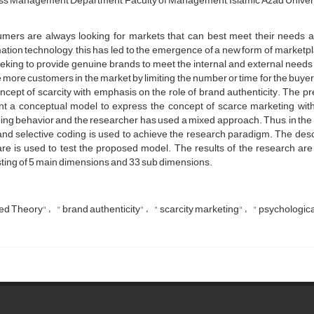
s Management Department, Faculty of Management, Islamic Azad Universi
mers are always looking for markets that can best meet their needs a
ation technology, this has led to the emergence of a new form of marketpl
eking to provide genuine brands to meet the internal and external needs 
 more customers in the market by limiting the number or time for the buyer. 
ncept of scarcity with emphasis on the role of brand authenticity. The
nt a conceptual model to express the concept of scarce marketing with 
ng behavior and the researcher has used a mixed approach. Thus, in the qua
 and selective coding, is used to achieve the research paradigm. The des
re is used to test the proposed model. The results of the research are
ting of 5 main dimensions and 33 sub dimensions.
ed Theory"
" brand authenticity"
" scarcity marketing"
" psychologic