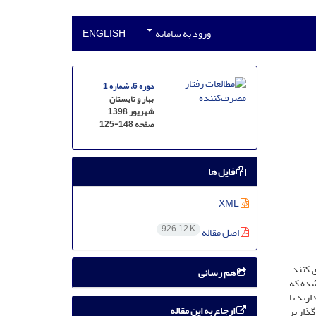
ورود به سامانه
ENGLISH
دوره 6، شماره 1
بهار و تابستان
شهریور 1398
صفحه
125-148
فایل ها
XML
926.12 K
اصل مقاله
 کنند.
هم رسانی
شده که
ارند تا
ارجاع به این مقاله
گذار بر