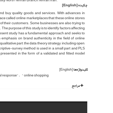
ty North Tehran Branch,Tehran, Iran.
چکیده
[English]
nd buy quality goods and services. With advances in
ace called online marketplaces that these online stores
of their customers. Some businesses are also trying to
The purpose of this study is to identify factors affecting
 present study has a fundamental approach and seeks to
emphasis on brand authenticity in the field of online
litative part, the data theory strategy, including open,
criptive-survey method is used in a small part and PLS
 presented in the form of a validated and fitted model
کلیدواژه‌ها
[English]
al response"
" online shopping
مراجع