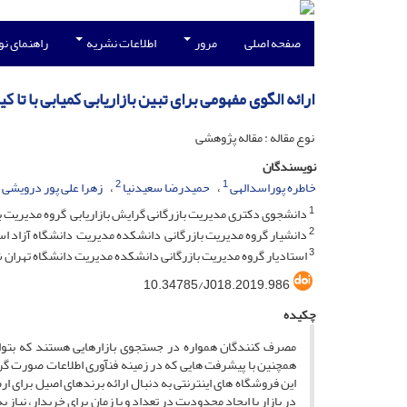
صفحه اصلی
مرور
اطلاعات نشریه
راهنمای ن
ارائه الگوی مفهومی برای تبین بازاریابی کمیابی با تا ک
نوع مقاله : مقاله پژوهشی
نویسندگان
2
1
خاطره پوراسدالهی
حمیدرضا سعیدنیا
زهرا علی پور درویشی
1
دانشجوی دکتری مدیریت بازرگانی گرایش بازاریابی٬ گروه مدیریت بازرگانی٬ دانشکده مدیریت٬ دانشگاه آزاد اسلامی واحد تهران شمال٬ تهران٬ایران.
2
دانشیار گروه مدیریت بازرگانی٬ دانشکده مدیریت٬ دانشگاه آزاد اسلامی واحد تهران شمال٬تهران٬ ایران.
3
استادیار گروه مدیریت بازرگانی دانشکده مدیریت دانشگاه تهران ش
10.34785/J018.2019.986
چکیده
مصرف کنندگان همواره در جستجوی بازارهایی هستند که بتواند
همچنین با پیشرفت هایی که در زمینه فنآوری اطلاعات صورت گرف
این فروشگاه های اینترنتی به دنبال ارائه برندهای اصیل برای ار
در بازار با ایجاد محدودیت در تعداد و یا زمان برای خریدار، نی