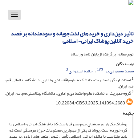
Toggle
vigation
تاثیر دین‌داری و خریدهای لذت‌جویانه و سودمندانه بر قصد
خرید آنلاین پوشاک ایرانی- اسلامی
نوع مقاله : برگرفته از پایان نامه و رساله
نویسندگان
2
1
سعید مسعودی پور
حانیه امیدواری
1
استادیار، گروه مدیریت، دانشکده علوم اقتصادی و اداری، دانشگاه بینالمللی قم،
قم، ایران.
2
گروه مدیریت، دانشکده علوم اقتصادی و اداری، دانشگاه بینالمللی قم، قم، ایران.
10.22034/CBSJ.2025.141094.2680
چکیده
پوشاک یکی از عرصه‌های مهم مصرفی است که با فرهنگ ایرانی- اسلامی ما
گره خورده است. پوشاک یکی از مهم‌ترین مصنوعات حوزه فرهنگی است که
باید متناسب با ذائقه ایرانی – اسلامی تأمین شود. متغیرهای زیادی بر قصد