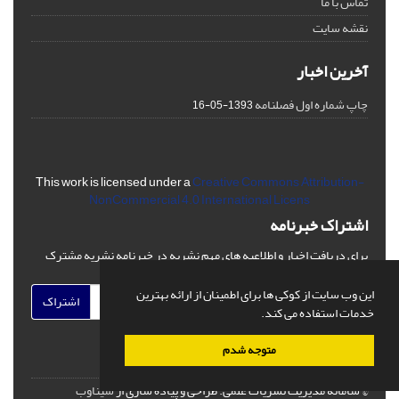
تماس با ما
نقشه سایت
آخرین اخبار
چاپ شماره اول فصلنامه
1393-05-16
This work is licensed under a
Creative Commons Attribution-
NonCommercial 4.0 International Licens
اشتراک خبرنامه
برای دریافت اخبار و اطلاعیه های مهم نشریه در خبرنامه نشریه مشترک
شوید.
این وب سایت از کوکی ها برای اطمینان از ارائه بهترین
اشتراک
خدمات استفاده می کند.
متوجه شدم
© سامانه مدیریت نشریات علمی.
طراحی و پیاده سازی از
سیناوب