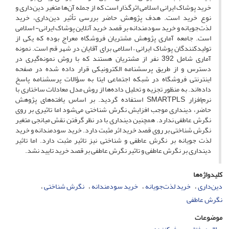
خرید پوشاک ایرانی اسلامی اثرگذار است که از جمله آن‌ها متغیر دین‌داری و
نوع خرید است. هدف پژوهش حاضر بررسی تأثیر دین‌داری، خرید
لذت‌جویانه و خرید سودمندانه بر قصد خرید آنلاین پوشاک ایرانی- اسلامی
است. جامعه آماری پژوهش مشتریان فروشگاه معراج بوده که یکی از
تولیدکنندگان پوشاک ایرانی – اسلامی برای آقایان در شهر قم است. نمونه
آماری شامل 392 نفر از مشتریان هستند که با روش نمونه‌گیری در
دسترس و از طریق پرسشنامه الکترونیکی قرار داده شده در صفحه
اینترنتی فروشگاه در شبکه اجتماعی ایتا به سؤالات پرسشنامه پاسخ
داده‌اند. به منظور تجزیه و تحلیل داده‌ها از روش مدل معادلات ساختاری با
نرم‌افزار SMARTPLS استفاده گردید. بر اساس یافته‌های پژوهش
حاضر، دینداری موجب افزایش نگرش شناختی می‌شود اما تاثیری بر روی
نگرش عاطفی ندارد. همچنین دینداری با در نظر گرفتن نقش میانجی متغیر
نگرش شناختی بر روی قصد خرید اثر مثبت دارد. خرید سودمندانه و خرید
لذت جویانه بر نگرش عاطفی و شناختی نیز تاثیر مثبت دارد. اما تاثیر
دینداری بر نگرش عاطفی و تاثیر نگرش عاطفی بر قصد خرید تایید نشد.
کلیدواژه‌ها
دین‌داری
خرید لذت‌جویانه
خرید سودمندانه
نگرش شناختی
نگرش عاطفی
موضوعات