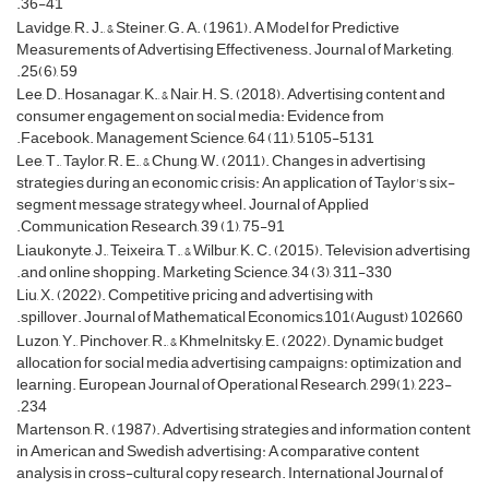
36-41.
Lavidge, R. J., & Steiner, G. A. (1961). A Model for Predictive
Measurements of Advertising Effectiveness. Journal of Marketing,
25(6), 59.
Lee, D., Hosanagar, K., & Nair, H. S. (2018). Advertising content and
consumer engagement on social media: Evidence from
Facebook. Management Science, 64 (11), 5105-5131.
Lee, T., Taylor, R. E., & Chung, W. (2011). Changes in advertising
strategies during an economic crisis: An application of Taylor's six-
segment message strategy wheel. Journal of Applied
Communication Research, 39 (1), 75-91.
Liaukonyte, J., Teixeira, T., & Wilbur, K. C. (2015). Television advertising
and online shopping. Marketing Science, 34 (3), 311-330.
Liu, X. (2022). Competitive pricing and advertising with
spillover. Journal of Mathematical Economics,101(August) 102660.
Luzon, Y., Pinchover, R., & Khmelnitsky, E. (2022). Dynamic budget
allocation for social media advertising campaigns: optimization and
learning. European Journal of Operational Research, 299(1), 223-
234.
Martenson, R. (1987). Advertising strategies and information content
in American and Swedish advertising: A comparative content
analysis in cross-cultural copy research. International Journal of