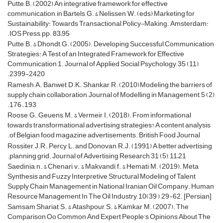
Putte, B. (2002) An integrative framework for effective
communication, in Bartels, G. & Nelissen, W. (eds) Marketing for
Sustainability: Towards Transactional Policy-Making. Amsterdam:
IOS Press, pp. 83–95.
Putte, B., & Dhondt, G. (2005). Developing Successful Communication
Strategies: A Test of an Integrated Framework for Effective
Communication 1. Journal of Applied Social Psychology, 35 (11),
2399-2420.
Ramesh, A., Banwet, D.K., Shankar, R. (2010),Modeling the barriers of
supply chain collaboration, Journal of Modelling in Management, 5 (2),
176 – 193.
Roose, G., Geuens, M., & Vermeir, I. (2018). From informational
towards transformational advertising strategies? A content analysis
of Belgian food magazine advertisements. British Food Journal.
Rossiter, J.R., Percy, L. and Donovan, R.J. (1991) A better advertising
planning grid. Journal of Advertising Research 31 (5), 11–21.
Saedinia, n., & Chenari, v., & Makvandi, f., & Hemati, M. (2019). Meta
Synthesis and Fuzzy Interpretive Structural Modeling of Talent
Supply Chain Management in National Iranian Oil Company. Human
Resource Management In The Oil Industry, 10(39 ), 29-62. [Persian]
Samsam Shariat, S., & Atashpour, S., & Kamkar, M. (2007). The
Comparison Oo Common And Expert People’s Opinions About The