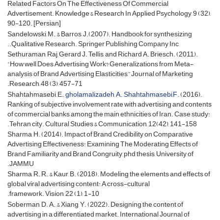
Related Factors On The Effectiveness Of Commercial
Advertisement. Knowledge & Research In Applied Psychology, 9 (32),
90-120. [Persian]
Sandelowski, M., & Barros, J.(2007). Handbook for synthesizing
Qualitative Research. Springer Publishing Company Inc..
Sethuraman, Raj, Gerard J. Tellis, and Richard A. Briesch. (2011).
“How well Does Advertising Work? Generalizations from Meta-
analysis of Brand Advertising Elasticities,” Journal of Marketing
Research, 48 (3), 457-71.
Shahtahmasebi, E.,
gholamalizadeh, A., Shahtahmasebi,F.
(2016).
Ranking of subjective involvement rate with advertising and contents
of commercial banks among the main ethnicities of Iran. Case study:
Tehran city. Cultural Studies & Communication, 12(42), 141-158.
Sharma, H. (2014). Impact of Brand Credibility on Comparative
Advertising Effectiveness: Examining The Moderating Effects of
Brand Familiarity and Brand Congruity, phd thesis, University of
JAMMU.
Sharma, R. R., & Kaur, B. (2018). Modeling the elements and effects of
global viral advertising content: A cross-cultural
framework. Vision, 22 (1), 1-10.
Soberman, D. A., & Xiang, Y. (2022). Designing the content of
advertising in a differentiated market. International Journal of