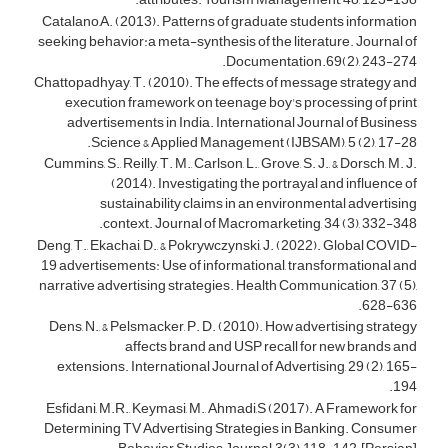
Catalano,A. (2013). Patterns of graduate students information
seeking behavior:a meta-synthesis of the literature. Journal of
Documentation.69(2), 243-274.
Chattopadhyay, T. (2010). The effects of message strategy and
execution framework on teenage boy's processing of print
advertisements in India. International Journal of Business
Science & Applied Management (IJBSAM), 5 (2), 17-28.
Cummins, S., Reilly, T. M., Carlson, L., Grove, S. J., & Dorsch, M. J.
(2014). Investigating the portrayal and influence of
sustainability claims in an environmental advertising
context. Journal of Macromarketing, 34 (3), 332-348.
Deng, T., Ekachai, D., & Pokrywczynski, J. (2022). Global COVID-
19 advertisements: Use of informational, transformational and
narrative advertising strategies. Health Communication, 37 (5),
628-636.
Dens, N., & Pelsmacker, P. D. (2010). How advertising strategy
affects brand and USP recall for new brands and
extensions. International Journal of Advertising, 29 (2), 165-
194.
Esfidani, M.R., Keymasi, M., Ahmadi,S (2017). A Framework for
Determining TV Advertising Strategies in Banking. Consumer