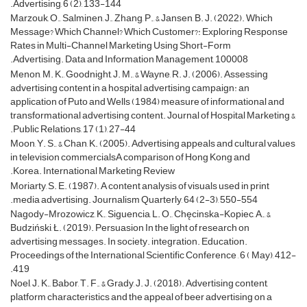
Advertising, 6 (2), 133-144.
Marzouk, O., Salminen, J., Zhang, P., & Jansen, B. J. (2022). Which
Message? Which Channel? Which Customer?: Exploring Response
Rates in Multi-Channel Marketing Using Short-Form
Advertising. Data and Information Management, 100008.
Menon, M. K., Goodnight, J. M., & Wayne, R. J. (2006). Assessing
advertising content in a hospital advertising campaign: an
application of Puto and Wells (1984) measure of informational and
transformational advertising content. Journal of Hospital Marketing &
Public Relations, 17 (1), 27-44.
Moon, Y. S., & Chan, K. (2005). Advertising appeals and cultural values
in television commercialsA comparison of Hong Kong and
Korea. International Marketing Review.
Moriarty, S. E. (1987). A content analysis of visuals used in print
media advertising. Journalism Quarterly, 64 (2-3), 550-554.
Nagody-Mrozowicz, K., Siguencia, L. O., Chęcinska-Kopiec, A., &
Budziński, Ł. (2019). Persuasion In the light of research on
advertising messages. In society. integration. Education.
Proceedings of the International Scientific Conference , 6 ( May), 412-
419.
Noel, J. K., Babor, T. F., & Grady, J. J. (2018). Advertising content,
platform characteristics and the appeal of beer advertising on a