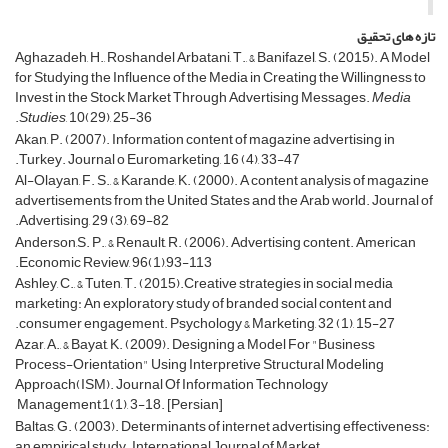
تازه های تحقیق
Aghazadeh, H., Roshandel Arbatani, T., & Banifazel, S. (2015). A Model
for Studying the Influence of the Media in Creating the Willingness to
Invest in the Stock Market Through Advertising Messages.
Media
Studies
, 10(29), 25-36.
Akan, P. (2007). Information content of magazine advertising in
Turkey. Journal o Euromarketing, 16 (4), 33-47.
Al-Olayan, F. S., & Karande, K. (2000). A content analysis of magazine
advertisements from the United States and the Arab world. Journal of
Advertising, 29 (3), 69-82.
Anderson,S. P., & Renault, R. (2006). Advertising content. American
Economic Review, 96(1),93-113.
Ashley, C., & Tuten, T. (2015).Creative strategies in social media
marketing: An exploratory study of branded social content and
consumer engagement. Psychology & Marketing, 32 (1), 15-27.
Azar, A., & Bayat, K. (2009). Designing a Model For "Business
Process-Orientation" Using Interpretive Structural Modeling
Approach(ISM). Journal Of Information Technology
Management,1(1), 3-18. [Persian]
Baltas, G. (2003). Determinants of internet advertising effectiveness:
an empirical study. International Journal of Market