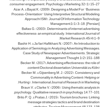
consumer engagement. Psychology & Marketing, 32 (1), 15-27.
Azar, A., & Bayat, K. (2009). Designing a Model For "Business
Process-Orientation" Using Interpretive Structural Modeling
Approach(ISM). Journal Of Information Technology
Management,1(1), 3-18. [Persian]
Baltas, G. (2003). Determinants of internet advertising
effectiveness: an empirical study. International Journal of
Market Research, 45(4),1-9.
Bashir, H., & Ja'fari Haftkhani, N. (2007). An Introduction to
Application of Semiology in Analyzing Advertising Messages;
Case Study of Newspaper Advertisements. Strategic
Management Thought, 1(2), 151-188.
Becker, M. (2017).Advertising effectiveness: the role of
content(Doctoral dissertation, Universität zu Köln).
Becker, M., & Gijsenberg, M. J. (2022). Consistency and
Commonality in Advertising Content: Helping or
Hurting?. International Journal of Research in Marketing.
Braun, V., & Clarke, V. (2006). Using thematic analysis in
psychology. Qualitative research in psychology, 14, 77-101.
Brito, P. Q., & Pratas, J. (2015). Tourism brochures: Linking
message strategies, tactics and brand destination
attributes. Tourism Management, 48, 123-138.