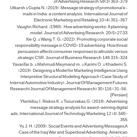
of Advertising Research, 58(3), 363-379.
Utkarsh, & Gupta, N. (2019). Message strategy of promotional e-
mails in India: a content analysis. International Journal of
Electronic Marketing and Retailing, 10 (4), 351-367.
Vaughn, Richard. )1980(. How advertising works: A planning
model. Journal of Advertising Research. 20(5):27–33.
Xie, Q., & Wang, T. G. (2022). Promoting corporate social
responsibility message in COVID-19 advertising: How threat
persuasion affects consumer responses to altruistic versus
strategic CSR. Journal of
Business Research, 148, 315-324.
Yavarifar, b., & Mahmudi Meymand, m., & Karimi, O., & Khademi, S.
(2019). Designing a Model for Marketing Intelligence Using
Interpretive Structural Modeling Approach (Case Study of
Internal Automotive Industry). Journal Of Management Futures
Research(Journal Of Management Research), 30 (116 ), 31-56.
[Persian]
Yfantidou, I., Riskos, K., & Tsourvakas, G. (2018). Advertising
message strategy analysis for award-winning digital
ads. International Journal of Technology Marketing, 12 (4), 340-
355.
Yu, J. H. (2009). Social Events and Advertising Messages–A
Case of the Iraq War and Superbowl Advertising. American