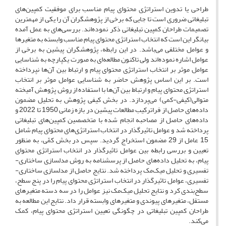
طراحی یا تدوین استراتژی محتوای پیام مناسب برای موفقیت کمپین‌های
تبلیغاتی ضروری است تا جایی که برخی از پژوهشگران آن را یکی از مهمترین
تصمیمات طراحان کمپین تبلیغاتی ذکر نموده‌اند. بررسی‌های به عمل آمده
بیانگر این است که انتخاب استراتژی محتوای پیام مناسب وابسته به متغیرها
و عوامل مختلفی می‌باشد. در این رابطه، پژوهشگران پیشین به برخی از
عوامل اشاره نموده‌اند ولی تاکنون مطالعه‌ای به صورت یکپارچه به شناسایی
عوامل موثر بر انتخاب استراتژی‌ محتوای پیام و ارتباط بین آن‌ها نپرداخته
است. بر این اساس پژوهش حاضر به شناسایی عوامل موثر بر انتخاب
استراتژی محتوای پیام و ارتباط بین آن‌ها با استفاده از روش پژوهش آمیخته
متوالی(کیفی-کمی) می‌پردازد. در بخش کیفی پژوهش به تحلیل مضمون
داده‌های حاصل از فراترکیب مطالعات پیشین در بازه زمانی 1950 تا 2022 و
داده‌های حاصل از مصاحبه انجام شده با متخصصین کمپین‌های تبلیغاتی
پرداخته شد و عوامل تاثیرگذار در انتخاب استراتژی‌های محتوای پیام شامل
15 عامل از 29 مضمون استخراج گردید. سپس در بخش کمّی، به منظور
تعیین و بررسی رابطه بین عوامل تاثیرگذار در انتخاب استراتژی‌ محتوای
پیام، به تحلیل داده‌های حاصل از پرسشنامه به روش مدلسازی ساختاری-
تفسیری و تحلیل میک‌مک پرداخته شد. نتایج حاصل از مدلسازی ساختاری-
تفسیری، عوامل تاثیرگذار در انتخاب استراتژی محتوای پیام را در پنج سطح،
سطح‌بندی کرد و نتایج تحلیل میک‌مک نیز عوامل را در سه دسته متغیرهای
مستقل، متغیرهای پیوندی و متغیرهای وابسته قرار داد. نتایج این مطالعه به
طراحان کمپین تبلیغاتی در چگونگی تعیین استراتژی محتوای پیام، کمک
می‌کند.