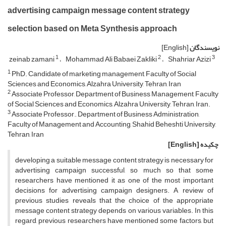
advertising campaign message content strategy
selection based on Meta Synthesis approach
نویسندگان
[English]
1
2
3
zeinab zamani
Mohammad Ali Babaei Zakliki
Shahriar Azizi
1
PhD. Candidate of marketing management, Faculty of Social
Sciences and Economics, Alzahra University, Tehran, Iran
2
Associate Professor, Department of Business Management, Faculty
of Social Sciences and Economics, Alzahra University, Tehran, Iran.
3
Associate Professor., Department of Business Administration,
Faculty of Management and Accounting, Shahid Beheshti University,
Tehran, Iran
چکیده
[English]
developing a suitable message content strategy is necessary for
advertising campaign successful, so much so that some
researchers have mentioned it as one of the most important
decisions for advertising campaign designers. A review of
previous studies reveals that the choice of the appropriate
message content strategy depends on various variables. In this
regard, previous researchers have mentioned some factors, but