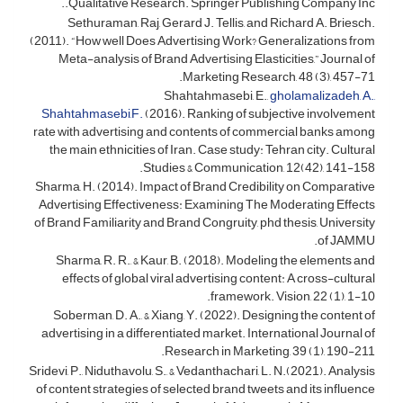
Qualitative Research. Springer Publishing Company Inc..
Sethuraman, Raj, Gerard J. Tellis, and Richard A. Briesch.
(2011). “How well Does Advertising Work? Generalizations from
Meta-analysis of Brand Advertising Elasticities,” Journal of
Marketing Research, 48 (3), 457-71.
Shahtahmasebi, E.,
gholamalizadeh, A.,
Shahtahmasebi,F.
(2016). Ranking of subjective involvement
rate with advertising and contents of commercial banks among
the main ethnicities of Iran. Case study: Tehran city. Cultural
Studies & Communication, 12(42), 141-158.
Sharma, H. (2014). Impact of Brand Credibility on Comparative
Advertising Effectiveness: Examining The Moderating Effects
of Brand Familiarity and Brand Congruity, phd thesis, University
of JAMMU.
Sharma, R. R., & Kaur, B. (2018). Modeling the elements and
effects of global viral advertising content: A cross-cultural
framework. Vision, 22 (1), 1-10.
Soberman, D. A., & Xiang, Y. (2022). Designing the content of
advertising in a differentiated market. International Journal of
Research in Marketing, 39 (1), 190-211.
Sridevi, P., Niduthavolu, S., & Vedanthachari, L. N.(2021). Analysis
of content strategies of selected brand tweets and its influence