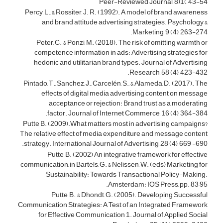
Peer-Reviewed Journal, 8)1(, 43-54
Percy, L., & Rossiter, J. R. (1992). A model of brand awareness
and brand attitude advertising strategies. Psychology &
Marketing, 9 (4), 263-274.
Peter, C., & Ponzi, M. (2018). The risk of omitting warmth or
competence information in ads: Advertising strategies for
hedonic and utilitarian brand types. Journal of Advertising
Research, 58 (4), 423-432.
Pintado, T., Sanchez, J., Carcelén, S., & Alameda, D. (2017). The
effects of digital media advertising content on message
acceptance or rejection: Brand trust as a moderating
factor. Journal of Internet Commerce, 16 (4), 364-384.
Putte B. (2009).What matters most in advertising campaigns?
The relative effect of media expenditure and message content
strategy. International Journal of Advertising, 28 (4), 669 -690.
Putte, B. (2002) An integrative framework for effective
communication, in Bartels, G. & Nelissen, W. (eds) Marketing for
Sustainability: Towards Transactional Policy-Making.
Amsterdam: IOS Press, pp. 83–95.
Putte, B., & Dhondt, G. (2005). Developing Successful
Communication Strategies: A Test of an Integrated Framework
for Effective Communication 1. Journal of Applied Social