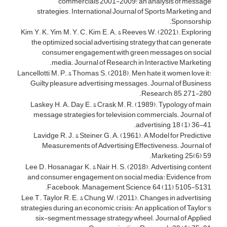
commercials 2001-2009: an analysis of message
strategies. International Journal of Sports Marketing and
Sponsorship.
Kim, Y. K., Yim, M. Y. C., Kim, E. A., & Reeves, W. (2021). Exploring
the optimized social advertising strategy that can generate
consumer engagement with green messages on social
media. Journal of Research in Interactive Marketing.
Lancellotti, M. P., & Thomas, S. (2018). Men hate it, women love it:
Guilty pleasure advertising messages. Journal of Business
Research, 85, 271-280.
Laskey, H. A., Day, E., & Crask, M. R. (1989). Typology of main
message strategies for television commercials. Journal of
advertising, 18 (1), 36-41.
Lavidge, R. J., & Steiner, G. A. (1961). A Model for Predictive
Measurements of Advertising Effectiveness. Journal of
Marketing, 25(6), 59.
Lee, D., Hosanagar, K., & Nair, H. S. (2018). Advertising content
and consumer engagement on social media: Evidence from
Facebook. Management Science, 64 (11), 5105-5131.
Lee, T., Taylor, R. E., & Chung, W. (2011). Changes in advertising
strategies during an economic crisis: An application of Taylor's
six-segment message strategy wheel. Journal of Applied