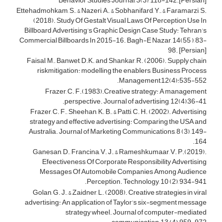
Behavior Studies Journal, 3(3), 118-142.[Persian]
Ettehadmohkam, S., & Nazeri, A., & Sobhanifard, Y., & Faramarzi, S.
(2018). Study Of Gestalt Visual Laws Of Perception Use In
Billboard Advertising’s Graphic Design Case Study: Tehran’s
Commercial Billboards In 2015-16. Bagh-E Nazar, 14(55 ), 83-
98. [Persian]
Faisal, M., Banwet, D.K. and Shankar, R. (2006). Supply chain
riskmitigation: modelling the enablers, Business Process
Management,12(4):535-552.
Frazer, C. F.(1983).Creative strategy: A management
perspective. Journal of advertising, 12(4),36-41.
Frazer, C. F., Sheehan, K. B., & Patti, C. H. (2002). Advertising
strategy and effective advertising: Comparing the USA and
Australia. Journal of Marketing Communications, 8 (3), 149-
164.
Ganesan, D., Francina, V. J., & Rameshkumaar, V. P.(2019).
Efeectiveness Of Corporate Responsibility Advertising
Messages Of Automobile Companies Among Audience
Perception. Technology, 10 (2), 934-941.
Golan, G. J., & Zaidner, L. (2008). Creative strategies in viral
advertising: An application of Taylor’s six-segment message
strategy wheel. Journal of computer-mediated