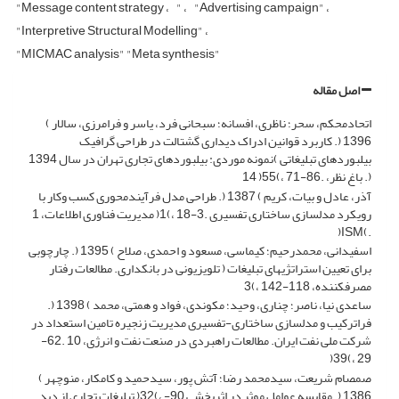
"Message content strategy
"
"Advertising campaign"
"Interpretive Structural Modelling"
"MICMAC analysis" "Meta synthesis"
اصل مقاله
اتحادمحکم، سحر؛ ناظری، افسانه؛ سبحانی فرد، یاسر و فرامرزی، سالار )
1396 (. کاربرد قوانین ادراک دیداری گشتالت در طراحی گرافیک
بیلبوردهای تبلیغاتی )نمونه موردی: بیلبوردهای تجاری تهران در سال 1394
(. باغ نظر، .86-71 ،)55( 14
آذر، عادل و بیات، کریم ) 1387 (. طراحی مدل فرآیندمحوری کسب وکار با
رویکرد مدلسازی ساختاری تفسیری .3-18 ،)1( مدیریت فناوری اطلاعات، 1
.)ISM(
اسفیدانی، محمدرحیم؛ کیماسی، مسعود و احمدی، صلاح ) 1395 (. چارچوبی
برای تعیین استراتژیهای تبلیغات ( تلویزیونی در بانکداری. مطالعات رفتار
مصرفکننده، 118-142 ،)3
ساعدی نیا، ناصر؛ چناری، وحید؛ مکوندی، فواد و همتی، محمد ) 1398 (.
فراترکیب و مدلسازی ساختاری-تفسیری مدیریت زنجیره تامین استعداد در
شرکت ملی نفت ایران. مطالعات راهبردی در صنعت نفت و انرژی، 10 .62-
29 ،)39(
صمصام شریعت، سیدمحمد رضا؛ آتش پور، سیدحمید و کامکار، منوچهر )
1386 (. مقایسه عوامل موثر در اثربخشی 90- ،)32( تبلیغات تجاری از دید