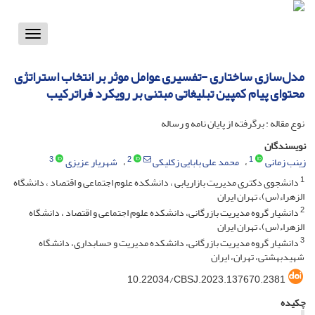
Toggle
vigation
مدل‌سازی ساختاری -تفسیری عوامل موثر بر انتخاب استراتژی
محتوای پیام کمپین تبلیغاتی مبتنی بر رویکرد فراترکیب
نوع مقاله : برگرفته از پایان نامه و رساله
نویسندگان
3
2
1
زینب زمانی
محمد علی بابایی زکلیکی
شهریار عزیزی
1
دانشجوی دکتری مدیریت بازاریابی ، دانشکده علوم اجتماعی و اقتصاد ، دانشگاه
الزهراء(س)، تهران ایران
2
دانشیار گروه مدیریت بازرگانی، دانشکده علوم اجتماعی و اقتصاد ، دانشگاه
الزهراء(س)، تهران ایران
3
دانشیار گروه مدیریت بازرگانی، دانشکده مدیریت و حسابداری، دانشگاه
شهیدبهشتی، تهران، ایران
10.22034/CBSJ.2023.137670.2381
چکیده