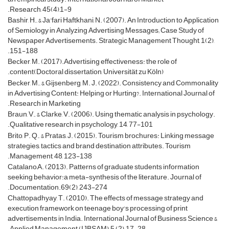
Research, 45(4),1-9.
Bashir, H., & Ja'fari Haftkhani, N. (2007). An Introduction to Application
of Semiology in Analyzing Advertising Messages; Case Study of
Newspaper Advertisements. Strategic Management Thought, 1(2),
151-188.
Becker, M. (2017).Advertising effectiveness: the role of
content(Doctoral dissertation, Universität zu Köln).
Becker, M., & Gijsenberg, M. J. (2022). Consistency and Commonality
in Advertising Content: Helping or Hurting?. International Journal of
Research in Marketing.
Braun, V., & Clarke, V. (2006). Using thematic analysis in psychology.
Qualitative research in psychology, 14, 77-101.
Brito, P. Q., & Pratas, J. (2015). Tourism brochures: Linking message
strategies, tactics and brand destination attributes. Tourism
Management, 48, 123-138.
Catalano,A. (2013). Patterns of graduate students information
seeking behavior:a meta-synthesis of the literature. Journal of
Documentation.69(2), 243-274.
Chattopadhyay, T. (2010). The effects of message strategy and
execution framework on teenage boy's processing of print
advertisements in India. International Journal of Business Science &
Applied Management (IJBSAM), 5 (2), 17-28.