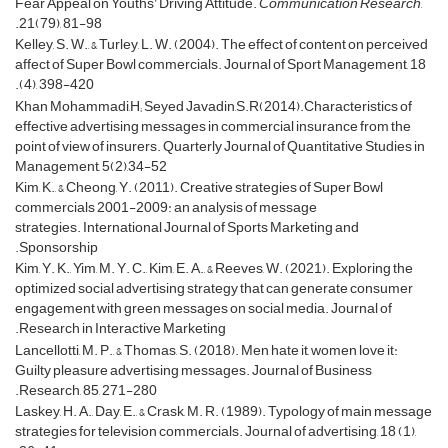
Fear Appeal on Youths’ Driving Attitude.
Communication Research
,
21(79), 81-98.
Kelley, S. W., & Turley, L. W. (2004). The effect of content on perceived
affect of Super Bowl commercials. Journal of Sport Management, 18
(4), 398-420.
Khan Mohammadi,H; Seyed Javadin,S.R(2014).Characteristics of
effective advertising messages in commercial insurance from the
point of view of insurers. Quarterly Journal of Quantitative Studies in
Management, 5(2),34-52
Kim, K., & Cheong, Y. (2011). Creative strategies of Super Bowl
commercials 2001-2009: an analysis of message
strategies. International Journal of Sports Marketing and
Sponsorship.
Kim, Y. K., Yim, M. Y. C., Kim, E. A., & Reeves, W. (2021). Exploring the
optimized social advertising strategy that can generate consumer
engagement with green messages on social media. Journal of
Research in Interactive Marketing.
Lancellotti, M. P., & Thomas, S. (2018). Men hate it, women love it:
Guilty pleasure advertising messages. Journal of Business
Research, 85, 271-280.
Laskey, H. A., Day, E., & Crask, M. R. (1989). Typology of main message
strategies for television commercials. Journal of advertising, 18 (1),