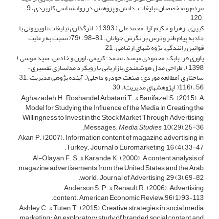
مردم و متخصصان تبلیغات. دانش و پژوهش در روانشناسی کاربردی، 9
.120
کبیری، زهرا و حکیم آرا، محمدعلی ) 1393 (. اثرگذاری تبلیغات تلویزیونی با
جاذبه پیام طنز و ترس بر نگرش جوانان .81-98 .)79( نسبت به رعایت
قوانین رانندگی. پژوه شهای ارتباطی. 21
یاوری فر، بابک؛ محمودی میمند، محمد؛ کریمی، اوژن و خادمی، سید موسی )
1398 (. طراحی مدل هوشمندی بازاریابی با رویکرد مدلسازی تفسیری-
ساختاری )مطالعه موردی: صنعت خودرو داخلی(. آینده پژوهی مدیریت .31-
56 ،)116( )پژوهشهای مدیریت(، 30
Aghazadeh, H., Roshandel Arbatani, T., & Banifazel, S. (2015). A
Model for Studying the Influence of the Media in Creating the
Willingness to Invest in the Stock Market Through Advertising
Messages.
Media Studies
, 10(29), 25-36.
Akan, P. (2007). Information content of magazine advertising in
Turkey. Journal o Euromarketing, 16 (4), 33-47.
Al-Olayan, F. S., & Karande, K. (2000). A content analysis of
magazine advertisements from the United States and the Arab
world. Journal of Advertising, 29 (3), 69-82.
Anderson,S. P., & Renault, R. (2006). Advertising
content. American Economic Review, 96(1),93-113.
Ashley, C., & Tuten, T. (2015).Creative strategies in social media
marketing: An exploratory study of branded social content and