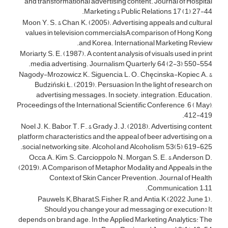
and transformational advertising content. Journal of Hospital
Marketing & Public Relations, 17 (1), 27-44.
Moon, Y. S., & Chan, K. (2005). Advertising appeals and cultural
values in television commercialsA comparison of Hong Kong
and Korea. International Marketing Review.
Moriarty, S. E. (1987). A content analysis of visuals used in print
media advertising. Journalism Quarterly, 64 (2-3), 550-554.
Nagody-Mrozowicz, K., Siguencia, L. O., Chęcinska-Kopiec, A., &
Budziński, Ł. (2019). Persuasion In the light of research on
advertising messages. In society. integration. Education.
Proceedings of the International Scientific Conference , 6 ( May),
412-419.
Noel, J. K., Babor, T. F., & Grady, J. J. (2018). Advertising content,
platform characteristics and the appeal of beer advertising on a
social networking site. Alcohol and Alcoholism, 53(5), 619-625.
Occa, A., Kim, S., Carcioppolo, N., Morgan, S. E., & Anderson, D.
(2019). A Comparison of Metaphor Modality and Appeals in the
Context of Skin Cancer Prevention. Journal of Health
Communication, 1–11.
Pauwels, K; Bharat,S; Fisher, R; and Antia, K (2022, June 1).
Should you change your ad messaging or execution? It
depends on brand age. In the Applied Marketing Analytics: The