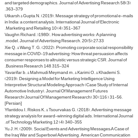
and targeted demographics. Journal of Advertising Research, 58(3),
363-379.
Utkarsh, & Gupta, N. (2019). Message strategy of promotional e-mails
in India: a content analysis. International Journal of Electronic
Marketing and Retailing, 10 (4), 351-367.
Vaughn, Richard. )1980(. How advertising works: A planning
model. Journal of Advertising Research. 20(5):27–33.
Xie, Q., & Wang, T. G. (2022). Promoting corporate social responsibility
message in COVID-19 advertising: How threat persuasion affects
consumer responses to altruistic versus strategic CSR. Journal of
Business Research, 148, 315-324.
Yavarifar, b., & Mahmudi Meymand, m., & Karimi, O., & Khademi, S.
(2019). Designing a Model for Marketing Intelligence Using
Interpretive Structural Modeling Approach (Case Study of Internal
Automotive Industry). Journal Of Management Futures
Research(Journal Of Management Research), 30 (116 ), 31-56.
[Persian]
Yfantidou, I., Riskos, K., & Tsourvakas, G. (2018). Advertising message
strategy analysis for award-winning digital ads. International Journal
of Technology Marketing, 12 (4), 340-355.
Yu, J. H. (2009). Social Events and Advertising Messages–A Case of
the Iraq War and Superbowl Advertising. American Communication