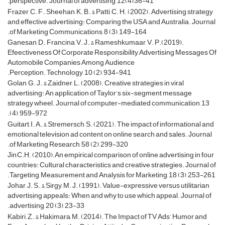
perspective. Journal of advertising, 12(4),36-41.
Frazer, C. F., Sheehan, K. B., & Patti, C. H. (2002). Advertising strategy
and effective advertising: Comparing the USA and Australia. Journal
of Marketing Communications, 8 (3), 149-164.
Ganesan, D., Francina, V. J., & Rameshkumaar, V. P.(2019).
Efeectiveness Of Corporate Responsibility Advertising Messages Of
Automobile Companies Among Audience
Perception. Technology, 10 (2), 934-941.
Golan, G. J., & Zaidner, L. (2008). Creative strategies in viral
advertising: An application of Taylor’s six-segment message
strategy wheel. Journal of computer-mediated communication, 13
(4), 959-972.
Guitart, I. A., & Stremersch, S. (2021). The impact of informational and
emotional television ad content on online search and sales. Journal
of Marketing Research, 58 (2), 299-320.
Jin,C.H. (2010).An empirical comparison of online advertising in four
countries: Cultural characteristics and creative strategies. Journal of
Targeting, Measurement and Analysis for Marketing, 18 (3), 253-261.
Johar, J. S., & Sirgy, M. J. (1991). Value-expressive versus utilitarian
advertising appeals: When and why to use which appeal. Journal of
advertising, 20 (3), 23-33.
Kabiri,, Z., & Hakimara, M. (2014). The Impact of TV Ads’ Humor and