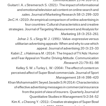
communication, 13 (4), 959-972.
Guitart, I. A., & Stremersch, S. (2021). The impact of informational
and emotional television ad content on online search and
sales. Journal of Marketing Research, 58 (2), 299-320.
Jin,C.H. (2010).An empirical comparison of online advertising in
four countries: Cultural characteristics and creative
strategies. Journal of Targeting, Measurement and Analysis for
Marketing, 18 (3), 253-261.
Johar, J. S., & Sirgy, M. J. (1991). Value-expressive versus
utilitarian advertising appeals: When and why to use which
appeal. Journal of advertising, 20 (3), 23-33.
Kabiri,, Z., & Hakimara, M. (2014). The Impact of TV Ads’ Humor
and Fear Appeal on Youths’ Driving Attitude.
Communication
Research
, 21(79), 81-98.
Kelley, S. W., & Turley, L. W. (2004). The effect of content on
perceived affect of Super Bowl commercials. Journal of Sport
Management, 18 (4), 398-420.
Khan Mohammadi,H; Seyed Javadin,S.R(2014).Characteristics
of effective advertising messages in commercial insurance
from the point of view of insurers. Quarterly Journal of
Quantitative Studies in Management, 5(2),34-52
Kim, K., & Cheong, Y. (2011). Creative strategies of Super Bowl