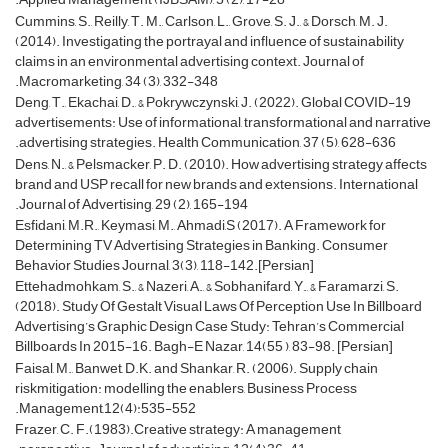
Cummins, S., Reilly, T. M., Carlson, L., Grove, S. J., & Dorsch, M. J.
(2014). Investigating the portrayal and influence of sustainability
claims in an environmental advertising context. Journal of
Macromarketing, 34 (3), 332-348.
Deng, T., Ekachai, D., & Pokrywczynski, J. (2022). Global COVID-19
advertisements: Use of informational, transformational and narrative
advertising strategies. Health Communication, 37 (5), 628-636.
Dens, N., & Pelsmacker, P. D. (2010). How advertising strategy affects
brand and USP recall for new brands and extensions. International
Journal of Advertising, 29 (2), 165-194.
Esfidani, M.R., Keymasi, M., Ahmadi,S (2017). A Framework for
Determining TV Advertising Strategies in Banking. Consumer
Behavior Studies Journal, 3(3), 118-142.[Persian]
Ettehadmohkam, S., & Nazeri, A., & Sobhanifard, Y., & Faramarzi, S.
(2018). Study Of Gestalt Visual Laws Of Perception Use In Billboard
Advertising’s Graphic Design Case Study: Tehran’s Commercial
Billboards In 2015-16. Bagh-E Nazar, 14(55 ), 83-98. [Persian]
Faisal, M., Banwet, D.K. and Shankar, R. (2006). Supply chain
riskmitigation: modelling the enablers, Business Process
Management,12(4):535-552.
Frazer, C. F.(1983).Creative strategy: A management