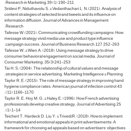
Research in Marketing, 39 (1), 190-211.
Sridevi, P., Niduthavolu, S., & Vedanthachari, L. N.(2021). Analysis of
content strategies of selected brand tweets and its influence on
information diffusion. Journal of Advances in Management
Research.
Tafesse, W.(2021). Communicating crowdfunding campaigns: How
message strategy, vivid media use and product type influence
campaign success. Journal of Business Research, 127, 252-263.
Tafesse, W., & Wien, A. (2018). Using message strategy to drive
consumer behavioral engagement on social media. Journal of
Consumer Marketing. 35(3),241-253
Tai, H. S. (2004). The relationship of cultural values and message
strategies in service advertising. Marketing Intelligence & Planning.
Taylor, R. E. (2015). The role of message strategy in improving hand
hygiene compliance rates. American journal of infection control, 43
(11), 1166-1170.
Taylor, R. E., Hoy, M. G., & Haley, E. (1996). How French advertising
professionals develop creative strategy. Journal of Advertising, 25
(1), 1-14.
Teichert, T., Hardeck, D., Liu, Y., & Trivedi,R. (2018). How to implement
informational and emotional appeals in print advertisements: A
framework for choosing ad appeals based on advertisers' objectives