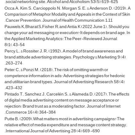
social networking site. Alcohol and Alcoholism, 53(5), 619-625.
Occa, A., Kim, S., Carcioppolo, N., Morgan, S. E., & Anderson, D. (2019). A
Comparison of Metaphor Modality and Appeals in the Context of Skin
Cancer Prevention. Journal of Health Communication, 1–11.
Pauwels, K; Bharat,S; Fisher, R; and Antia, K (2022, June 1). Should you
change your ad messaging or execution? It depends on brand age. In
the Applied Marketing Analytics: The Peer-Reviewed Journal,
8)1(, 43-54
Percy, L., & Rossiter, J. R. (1992). A model of brand awareness and
brand attitude advertising strategies. Psychology & Marketing, 9 (4),
263-274.
Peter, C., & Ponzi, M. (2018). The risk of omitting warmth or
competence information in ads: Advertising strategies for hedonic
and utilitarian brand types. Journal of Advertising Research, 58 (4),
423-432.
Pintado, T., Sanchez, J., Carcelén, S., & Alameda, D. (2017). The effects
of digital media advertising content on message acceptance or
rejection: Brand trust as a moderating factor. Journal of Internet
Commerce, 16 (4), 364-384.
Putte B. (2009).What matters most in advertising campaigns? The
relative effect of media expenditure and message content strategy.
International Journal of Advertising, 28 (4), 669 -690.