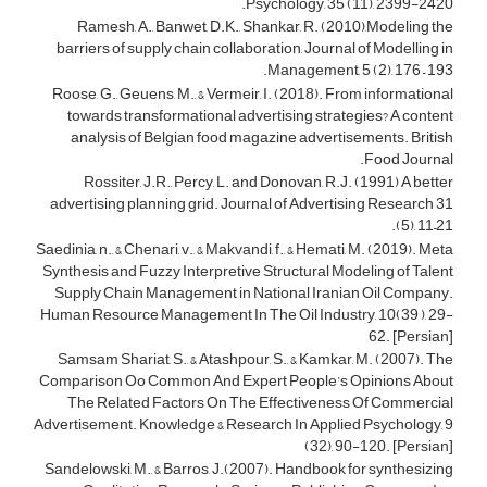
Psychology, 35 (11), 2399-2420.
Ramesh, A., Banwet, D.K., Shankar, R. (2010),Modeling the
barriers of supply chain collaboration, Journal of Modelling in
Management, 5 (2), 176 – 193.
Roose, G., Geuens, M., & Vermeir, I. (2018). From informational
towards transformational advertising strategies? A content
analysis of Belgian food magazine advertisements. British
Food Journal.
Rossiter, J.R., Percy, L. and Donovan, R.J. (1991) A better
advertising planning grid. Journal of Advertising Research 31
(5), 11–21.
Saedinia, n., & Chenari, v., & Makvandi, f., & Hemati, M. (2019). Meta
Synthesis and Fuzzy Interpretive Structural Modeling of Talent
Supply Chain Management in National Iranian Oil Company.
Human Resource Management In The Oil Industry, 10(39 ), 29-
62. [Persian]
Samsam Shariat, S., & Atashpour, S., & Kamkar, M. (2007). The
Comparison Oo Common And Expert People’s Opinions About
The Related Factors On The Effectiveness Of Commercial
Advertisement. Knowledge & Research In Applied Psychology, 9
(32), 90-120. [Persian]
Sandelowski, M., & Barros, J.(2007). Handbook for synthesizing