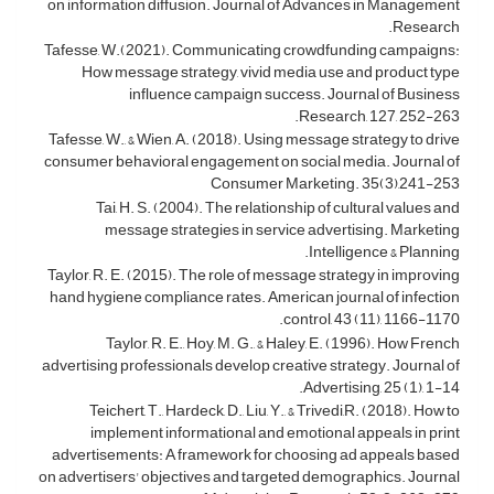
on information diffusion. Journal of Advances in Management
Research.
Tafesse, W.(2021). Communicating crowdfunding campaigns:
How message strategy, vivid media use and product type
influence campaign success. Journal of Business
Research, 127, 252-263.
Tafesse, W., & Wien, A. (2018). Using message strategy to drive
consumer behavioral engagement on social media. Journal of
Consumer Marketing. 35(3),241-253
Tai, H. S. (2004). The relationship of cultural values and
message strategies in service advertising. Marketing
Intelligence & Planning.
Taylor, R. E. (2015). The role of message strategy in improving
hand hygiene compliance rates. American journal of infection
control, 43 (11), 1166-1170.
Taylor, R. E., Hoy, M. G., & Haley, E. (1996). How French
advertising professionals develop creative strategy. Journal of
Advertising, 25 (1), 1-14.
Teichert, T., Hardeck, D., Liu, Y., & Trivedi,R. (2018). How to
implement informational and emotional appeals in print
advertisements: A framework for choosing ad appeals based
on advertisers' objectives and targeted demographics. Journal