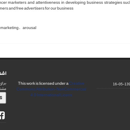
ncer marketers and attentiveness in developing business strategies suc
ers and free advertisers for our business
marketing
arousal
اشت
برای
This work is licensed under a
Creative
1393-0
مشت
Commons Attribution-NonCommercial
4.0 International Licens