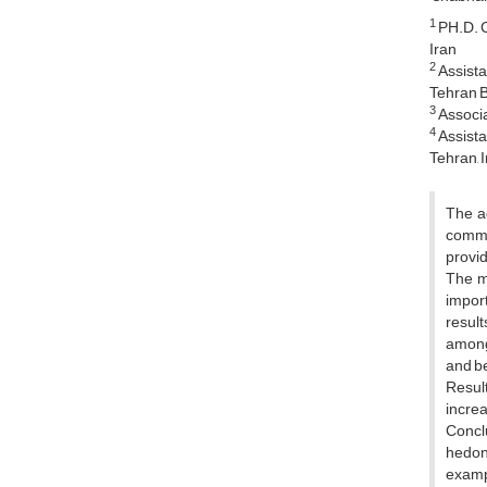
1
PH.D. C
Iran
2
Assista
Tehran Br
3
Associa
4
Assista
Tehran, I
The ad
commer
provid
The m
impor
result
among
and b
Result
increa
Conclu
hedon
exampl