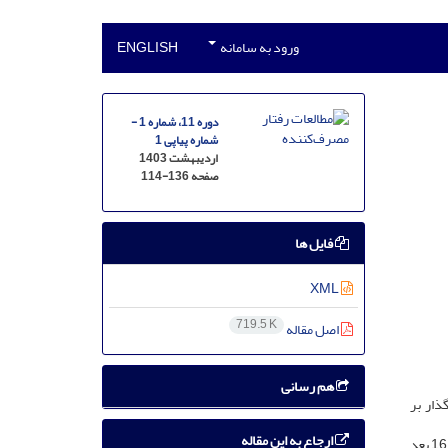
ورود به سامانه
ENGLISH
دوره 11، شماره 1 -
شماره پیاپی 1
اردیبهشت 1403
صفحه
114-136
فایل ها
XML
719.5 K
اصل مقاله
هم رسانی
ذار بر
ارجاع به این مقاله
روش پژوهش حاضر کیفی و از نوع نظریه زمینه‌ای است. روش مصاحبه عمیق و داده‌های ثانویه به کار گرفته شده‌است. نتایج حاصل از تحلیل داده‌ها در 16 بعد