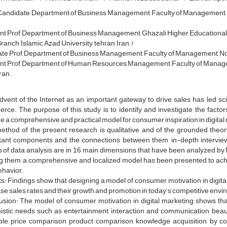
andidate, Department of Business Management, Faculty of Management, No
nt Prof, Department of Business Management, Ghazali Higher Educational Ins
anch, Islamic Azad University, tehran, Iran.)
te Prof, Department of Business Management, Faculty of Management, North
nt Prof, Department of Human Resources Management, Faculty of Manageme
ran.
vent of the Internet as an important gateway to drive sales has led scie
ce. The purpose of this study is to identify and investigate the facto
e a comprehensive and practical model for consumer inspiration in digital
ethod of the present research is qualitative and of the grounded theor
tant components and the connections between them, in-depth interv
s of data analysis are in 16 main dimensions that have been analyzed by 
 them, a comprehensive and localized model has been presented to achi
ehavior.
s: Findings show that designing a model of consumer motivation in digita
se sales rates and their growth and promotion in today's competitive envi
sion: The model of consumer motivation in digital marketing shows that 
istic needs such as entertainment, interaction and communication, beau
e, price comparison, product comparison, knowledge acquisition, by con