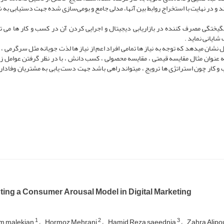
ر Maxqda تجزیه و تحلیل شده اند و در نهایت با استخراج روابط بین آنها، مدلی جامع و بومی‌سازی شده جهت دستیابی 
یختگی مصرف کننده در بازاریابی دیجیتال و اجرایی کردن آن در کسب و کار ها می تو
شایانی نماید .
نشان میدهد که توجه به نیاز ها تمامی افراد اعم از نیاز ها لذت جویانه مثل سرگرمی ، 
 به عنوان مثال مقایسه قیمتی ، مقایسه محصولی ، کسب دانش ، با در نظر گرفتن عوامل زم
 و کار چون استراتژی ها ترویج ، میتواند راهی باشد جهت دست یابی به مشتریان وفادار و
ting a Consumer Arousal Model in Digital Marketing
1
2
3
m malekian
Hormoz Mehrani
Hamid Reza saeednia
Zahra Alipo