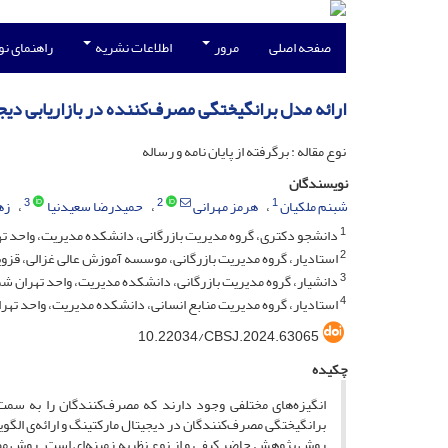
صفحه اصلی
مرور
اطلاعات نشریه
راهنمای ن
ارائه مدل برانگیختگی مصرف‌کننده در بازاریابی دیج
نوع مقاله : برگرفته از پایان نامه و رساله
نویسندگان
3
2
1
شبنم ملکیان
هرمز مهرانی
حمیدرضا سعیدنیا
زه
1
دانشجو دکتری، گروه مدیریت بازرگانی، دانشکده مدیریت، واحد تهرا
2
استادیار، گروه مدیریت بازرگانی، موسسه آموزش عالی غزالی، قزوین،
3
دانشیار، گروه مدیریت بازرگانی، دانشکده مدیریت، واحد تهران شمال
4
استادیار، گروه مدیریت منابع انسانی، دانشکده مدیریت، واحد تهران
10.22034/CBSJ.2024.63065
چکیده
انگیزه‌های مختلفی وجود دارند که مصرف‌کنندگان را به سم
برانگیختگی مصرف‌کنندگان در دیجیتال مارکتینگ و ارائه‌ی الگو