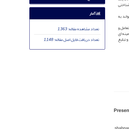
به شناختی
آمار
اند به
تعامل و
تعداد مشاهده مقاله:
1,363
ینه ای
 تبلیغ
تعداد دریافت فایل اصل مقاله:
1,148
Presen
shabna