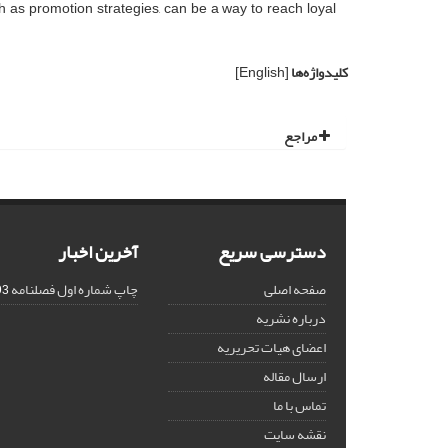
h as promotion strategies, can be a way to reach loyal
کلیدواژه‌ها
[English]
مراجع
دسترسی سریع
آخرین اخبار
صفحه اصلی
چاپ شماره اول فصلنامه
5-16
درباره نشریه
اعضای هیات تحریریه
ارسال مقاله
تماس با ما
نقشه سایت