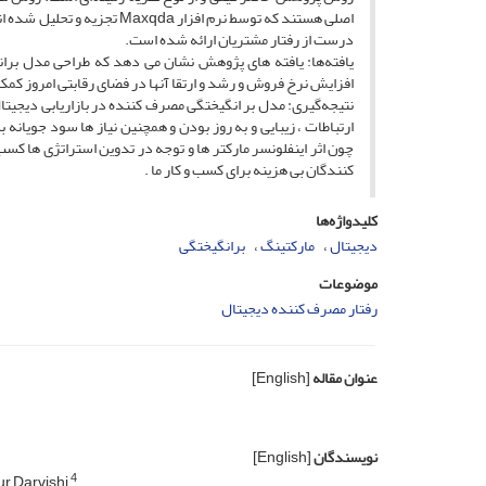
اصلی هستند که توسط نرم افزا
درست از رفتار مشتریان ارائه شده است.
یافته‌ها: یافته های پژوهش نشان می دهد که طراحی مدل برانگ
افزایش نرخ فروش و رشد و ارتقا آنها در فضای رقابتی امروز کمک 
نتیجه‌گیری: مدل بر انگیختگی مصرف کننده در بازاریابی دیجیتال 
ارتباطات ، زیبایی و به روز بودن و همچنین نیاز ها سود جویانه
چون اثر اینفلونسر مارکتر ها و توجه در تدوین استراتژی ها کسب
کنندگان بی هزینه برای کسب و کار ما .
کلیدواژه‌ها
دیجیتال
مارکتینگ
برانگیختگی
موضوعات
رفتار مصرف کننده دیجیتال
عنوان مقاله
[English]
نویسندگان
[English]
4
ur Darvishi