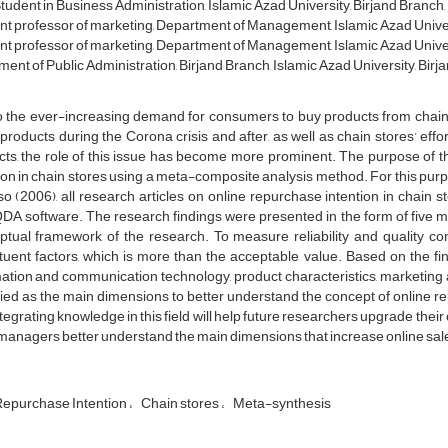
udent in Business Administration, Islamic Azad University, Birjand Branch, B
nt professor of marketing, Department of Management, Islamic Azad Universi
nt professor of marketing, Department of Management, Islamic Azad Universi
nt of Public Administration, Birjand Branch, Islamic Azad University, Birja
o the ever-increasing demand for consumers to buy products from chain 
products during the Corona crisis and after, as well as chain stores’ effor
ts, the role of this issue has become more prominent. The purpose of thi
ion in chain stores using a meta-composite analysis method. For this pu
o (2006), all research articles on online repurchase intention in chain
A software. The research findings were presented in the form of five m
tual framework of the research. To measure reliability and quality con
tuent factors, which is more than the acceptable value. Based on the findi
ation and communication technology, product characteristics, marketing ac
fied as the main dimensions to better understand the concept of online r
tegrating knowledge in this field will help future researchers upgrade their
managers better understand the main dimensions that increase online sal
Repurchase Intention
Chain stores
Meta-synthesis