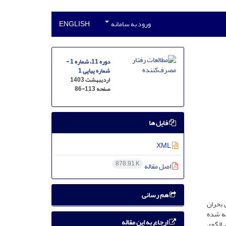
ورود به سامانه
ENGLISH
دوره 11، شماره 1 -
شماره پیاپی 1
اردیبهشت 1403
صفحه
86-113
فایل ها
XML
878.91 K
اصل مقاله
هم رسانی
 بحران
ته شده
ارجاع به این مقاله
 الگوی