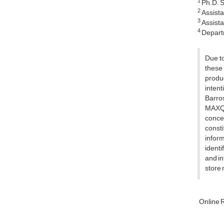
1
Ph.D. St
2
Assista
3
Assista
4
Departme
Due t
these 
produc
intent
Barros
MAXQD
concep
consti
inform
identi
and in
store 
Online 