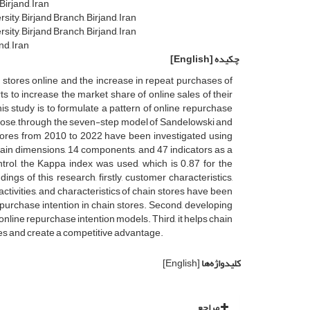
irjand, Iran
ty, Birjand Branch, Birjand, Iran
ty, Birjand Branch, Birjand, Iran
nd, Iran
چکیده
[English]
stores online and the increase in repeat purchases of
ts to increase the market share of online sales of their
s study is to formulate a pattern of online repurchase
rpose, through the seven-step model of Sandelowski and
 stores from 2010 to 2022 have been investigated using
ain dimensions, 14 components, and 47 indicators as a
trol, the Kappa index was used, which is 0.87 for the
ngs of this research, firstly, customer characteristics,
tivities, and characteristics of chain stores have been
epurchase intention in chain stores. Second, developing
 online repurchase intention models. Third, it helps chain
es and create a competitive advantage.
کلیدواژه‌ها
[English]
مراجع