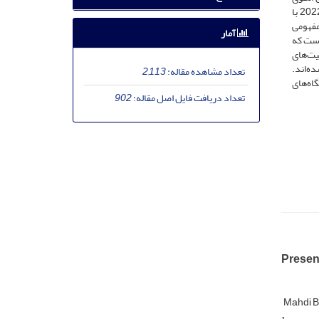
هفت‌مرحله‌ای ساندوسکی و باروسو (2006) به بررسی کلیه مقالات پژوهشی قصد خرید مجدد آنلاین در فروشگاه‌های زنجیره‌ای از سال 2010 الی 2022 با
 شاخص به‌صورت چارچوب مفهومی
آمار
. به‌منظور سنجش پایایی و کنترل کیفیت، از شاخص کاپا استفاده شده است که این مقدار برای عوامل تشکیل‌دهندة 0.87 است که
یت‌های
ه‌اند.
تعداد مشاهده مقاله:
2,113
اه‌های
تعداد دریافت فایل اصل مقاله:
902
Presen
Mahdi 