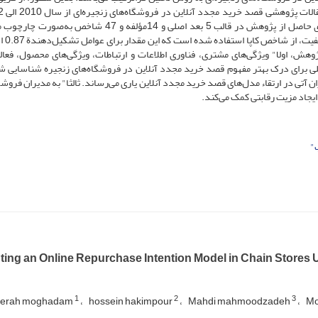
استفاده از نرم‌افزار مکس کیودا پرداخته شده است. یافته‌های حاصل از پژوهش در قالب 5 بعد اصلی و 14مؤلفه و 47
پژوهش نمایش داده شدند
ژوهش، اولا" ویژگی‌های مشتری، فناوری اطلاعات و ارتباطات، ویژگی‌های محصول، فعال
 اصلی برای درک بهتر مفهوم قصد خرید مجدد آنلاین در فروشگاه‌های زنجیره شناسایی شد
ن آتی در ارتقاء مدل‌های قصد خرید مجدد آنلاین یاری می‌رساند. ثالثا" به مدیران فروشگ
ایجاد مزیت رقابتی کمک می‌کند.
"
ting an Online Repurchase Intention Model in Chain Stores
1
2
3
Berah moghadam
hossein hakimpour
Mahdi mahmoodzadeh
M