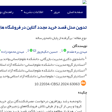
صفحه اصلی
مرور
اطلاعات نشریه
راهنمای ن
تدوین مدل قصد خرید مجدد آنلاین در فروشگاه های 
نوع مقاله : برگرفته از پایان نامه و رساله
نویسندگان
2
1
مهدی بره مقدم
حسین حکیم پور
مهدی محمودزاده
1
دانشجوی دکتری مدیریت بازرگانی، دانشکده علوم انسانی،واحد بیرج
2
استادیار گروه مدیریت-دانشکده علوم انسانی-دانشگاه آزاد اسلام
3
استادیار گروه مدیریت، دانشکده علوم انسانی،دانشگاه آزاد اسلامی
4
استادیار گروه مدیریت /علوم انسانی/دانشگاه آزاد اسلامی واحد بی
10.22034/CBSJ.2024.63063
چکیده
باتوجه‌به رشد روزافزون درخواست مصرف‌کنندگان برای خرید آ
کرونا و پس از آن و از طرفی تلاش فروشگاه‌های زنجیره‌ای ب
است. هدف از مطالعه حاضر، تدوین الگوی قصد خرید مجدد آنلای