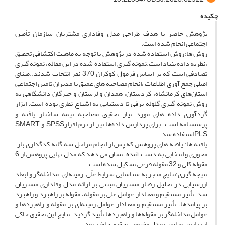
چکیده
پژوهش حاضر با هدف طراحی مدل وفاداری مشتریان سازمان تأمین
اجتماعی انجام شده است.
روش ها:روش استفاده شده در پژوهش با توجه به ماهیت اکتشافی تحقیق
،نظریه داده بنیاد است.نمونه گیری استفاده شده در این مقاله، نمونه گیری
تصادفی است که بر اساس فرمول کوکران 370 نفر انتخاب شدند..مبنای
اصلی جمع آوری اطلاعات ،انجام مصاحبه های عمیق با مدیران تامین اجتماعی
استان‌های کرمانشاه، کردستان، همدان و لرستان و خبرگان دانشگاهی به
روش نمونه گیری گلوله برفی تا دستیابی به اشباع نظری بوده است. ابزار
گردآوری داده های مورد نیاز تحقیق مصاحبه نیمه ساختار یافته و
پرسشنامه است. برای پردازش داده‌ها نیز از نرم افزارSPSS و SMART
PLSاستفاده شد.
یافته ها: یافته های پژوهش که پس از انجام مراحل سه گانه کدگذاری باز،
محوری و انتخابی به دست آمده ،نشان می دهد که مدل نهایی پژوهش از 6
مقوله کلی و 32 مقوله فرعی تشکیل شده است.
نتیجه گیری:نتایج منجر به شناسایی شرایط علّی، زمینه‌ای، مداخله‌گر و ابعاد
ارزشیابی در تحلیل رفتار مشتریان مبتنی بر ارائه مدل وفاداری مشتریان
شد. تأثیر مستقیم و معنادار عوامل علی بر مقوله، مقوله بر راهبرد و راهبرد
بر پیامدها، تأثیر مستقیم و معنادار عوامل زمینه‌ای بر مقوله و راهبردها و
عوامل مداخله‌گر بر مقوله‌ها و راهبردها تأیید گردید. نتایج این تحقیق حاکی
از برازش مناسب مدل مفهومی تحقیق حاضر بود.