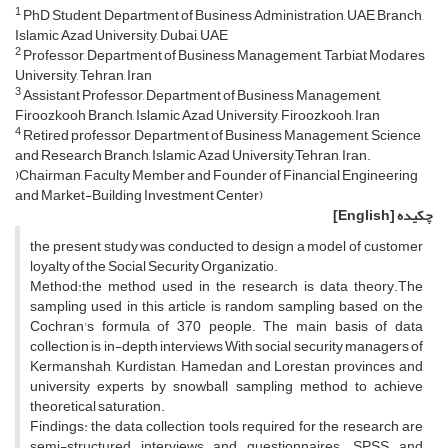
1
PhD Student, Department of Business Administration, UAE Branch,
Islamic Azad University, Dubai, UAE
2
Professor, Department of Business Management, Tarbiat Modares
University, Tehran, Iran
3
Assistant Professor, Department of Business Management,
Firoozkooh Branch, Islamic Azad University, Firoozkooh, Iran
4
Retired professor, Department of Business Management, Science
and Research Branch, Islamic Azad University,Tehran, Iran.
)Chairman, Faculty Member and Founder of Financial Engineering
and Market-Building Investment Center)
چکیده
[English]
the present study was conducted to design a model of customer
loyalty of the Social Security Organizatio.
Method:the method used in the research is data theory.The
sampling used in this article is random sampling based on the
Cochran's formula of 370 people. The main basis of data
collection is in-depth interviews With social security managers of
Kermanshah, Kurdistan, Hamedan and Lorestan provinces and
university experts by snowball sampling method to achieve
theoretical saturation.
Findings: the data collection tools required for the research are
semi-structured interviews and questionnaires. SPSS and