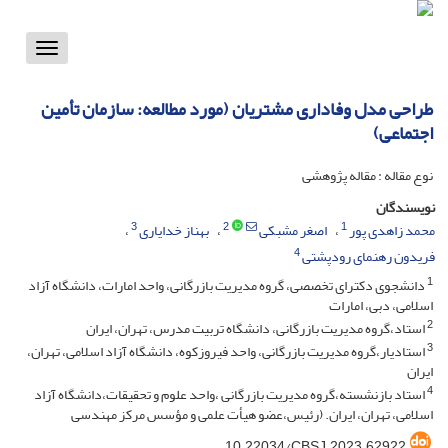
Toggle
vigation
طراحی مدل وفاداری مشتریان (مورد مطالعه: سازمان تأمین
اجتماعی)
نوع مقاله : مقاله پژوهشی
نویسندگان
3
2
1
محمد زاهدی پور
اصغر مشبکی
بهناز خدایاری
4
فریدون رهنمای رودپشتی
1
دانشجوی دکترای تخصصی، گروه مدیریت بازرگانی، واحد امارات، دانشگاه آزاد
اسلامی، دبی، امارات
2
استاد،گروه مدیریت بازرگانی، دانشگاه تربیت مدرس، تهران، ایران
3
استادیار،گروه مدیریت بازرگانی، واحد فیروزکوه، دانشگاه آزاد اسلامی، تهران،
ایران
4
استاد بازنشسته،گروه مدیریت بازرگانی ،واحد علوم و تحقیقات،دانشگاه آزاد
اسلامی، تهران، ایران. (رئیس،عضو هیأت علمی و مؤسس مرکز مهندسی
10.22034/CBSJ.2023.62922