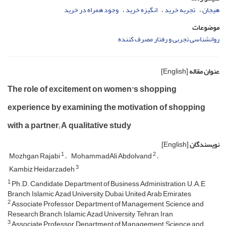
هیجان
تجربه خرید
انگیزه خرید
وجود همراه در خرید
موضوعات
روانشناسی تجربی و رفتار مصرف کننده
عنوان مقاله
[English]
The role of excitement on women's shopping
experience by examining the motivation of shopping
with a partner; A qualitative study
نویسندگان
[English]
1
2
Mozhgan Rajabi
MohammadAli Abdolvand
3
Kambiz Heidarzadeh
1
Ph.D. Candidate, Department of Business Administration, U.A.E
Branch, Islamic Azad University, Dubai, United Arab Emirates
2
Associate Professor, Department of Management, Science and
Research Branch, Islamic Azad University, Tehran, Iran
3
Associate Professor, Department of Management, Science and