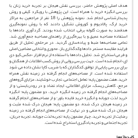
هدف اصلی پژوهش حاضر، بررسی نقش هیجان بر تجربه خرید زنان با
بررسی انگیزه خرید با همراه است. این پژوهش با رویکرد کیفی و روش
پدیدارشناسی انجام شد. نمونه پژوهش را 18 نفر از مراجعین به مراکز
خرید ارگ، پالادیوم و کوروش تشکیل دادند که با روش نمونه‌گیری
هدفمند به صورت گلوله برفی، انتخاب شده بودند. گردآوری داده‌ها با
استفاده مصاحبه عمیق و با بهره‌گیری از راهنمای مصاحبه جمع‌آوری شد.
تمامی مصاحبه‌ها ضبط و پیاده‌سازی گردید. در مرحله‌ی تحلیل از طریق
فرایند مقایسه مستمر دادها وکدگذاری باز، محوری و انتخابی مضامین اصلی
و فرعی استخراج شد. تحلیل داده‌ها با استفاده از نرم افزار «مکس کیو دی
ای» انجام شده است. جهت بررسی روایی از روش کسب اطلاعات از همگنان و
برای بررسی پایایی از توافق کدگذاران که با ضریب کاپا نشان داده می شود
استفاده شده است. از مصاحبه‌های انجام گرفته در زمینه نقش همراه
خرید، هفت مضمون پایه: تعامل اجتماعی، تجارب خوشایند، مزایای گروه‌های
مرجع، کاهش ریسک، مزایای اطلاعاتی، ایجاد تضاد و در رودربایستی؛ و از
مصاحبه‌های انجام گرفته در زمینه انگیزه خرید، دو مضمون پایه: انگیزه
خرید لذت جویانه و انگیزه خرید فایده باور؛ و از مصاحبه‌های انجام گرفته
در زمینه هیجان درک شده، دو مضمون پایه: هیجان درک شده مثبت و
هیجان درک شده منفی و در نهایت از مصاحبه‌های انجام گرفته در زمینه
رضایت از تجربه خرید، چهار مضمون پایه: تجربه لذت جویانه، تجربه جریان،
تجربه اجتماعی و تجربه یادگیری استخراج شده است.
کلیدواژه‌ها