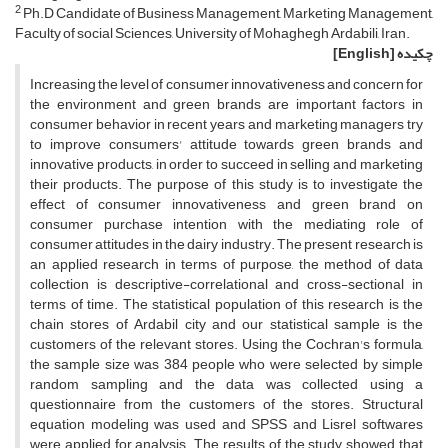
2
Ph.D Candidate of Business Management, Marketing Management,
Faculty of social Sciences, University of Mohaghegh Ardabili, Iran.
چکیده
[English]
Increasing the level of consumer innovativeness and concern for
the environment and green brands are important factors in
consumer behavior in recent years and marketing managers try
to improve consumers' attitude towards green brands and
innovative products, in order to succeed in selling and marketing
their products. The purpose of this study is to investigate the
effect of consumer innovativeness and green brand on
consumer purchase intention with the mediating role of
consumer attitudes in the dairy industry. The present research is
an applied research in terms of purpose, the method of data
collection is descriptive-correlational and cross-sectional in
terms of time. The statistical population of this research is the
chain stores of Ardabil city and our statistical sample is the
customers of the relevant stores. Using the Cochran's formula,
the sample size was 384 people who were selected by simple
random sampling and the data was collected using a
questionnaire from the customers of the stores. Structural
equation modeling was used and SPSS and Lisrel softwares
were applied for analysis. The results of the study showed that