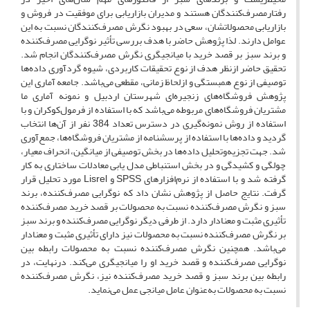
رفتارمصرف‌کنندگان هستند و مدیران بازاریابی برای موفقیت در فروش و
بازاریابی محصولاتشان، سعی در بهبود نگرش مصرف‌کنندگان نسبت به این
عوامل دارند. لذا پژوهش حاضر با هدف بررسی تأثیر نوگرایی مصرف‌کننده
و برند سبز بر قصد خرید با میانجیگری نگرش مصرف‌کنندگان انجام شد.
تحقیق حاضر ازنظر هدف از نوع تحقیقات کاربردی، شیوه گردآوری داده‌ها
توصیفی از نوع همبستگی و ازلحاظ زمانی، مقطعی می‌باشد. جامعه آماری این
پژوهش فروشگاه‌های زنجیره‌ای شهرستان اردبیل و نمونه آماری ما
مشتریان فروشگاه‌های مربوطه می‌باشد که با استفاده از فرمول‌کوکران و با
استفاده از روش نمونه‌گیری در دسترس تعداد 384 نفر از آن‌ها انتخاب
گردید و داده‌ها با استفاده از پرسشنامه از مشتریان فروشگاه‌ها، جمع‌آوری
شد. جهت تجزیه‌وتحلیل داده‌ها در بخش توصیفی از میانگین، انحراف معیار،
چولگی و کشیدگی و در بخش استنباطی مدل یابی معادلات ساختاری به کار
گرفته شد و با استفاده از نرم‌افزارهای SPSS و Lisrel مورد تحلیل قرار
گرفت. نتایج حاصل از پژوهش نشان داد که نوگرایی مصرف‌کننده، برند
سبز و نگرش مصرف‌کننده نسبت به محصولات بر قصد خرید مصرف‌کننده
تأثیری مثبت و معنادار دارد. از طرفی دیگر نوگرایی مصرف‌کننده و برند سبز
بر نگرش مصرف‌کننده نسبت به محصولات نیز دارای تأثیری مثبت و معنادار
می‌باشد. همچنین نگرش مصرف‌کننده نسبت به محصولات رابطه بین
نوگرایی مصرف‌کننده و قصد خرید او را میانجیگری می‌کند. درنهایت، در
رابطه بین برند سبز و قصد خرید مصرف‌کننده نیز، نگرش مصرف‌کننده
نسبت به محصولات به‌عنوان عامل میانجی عمل می‌نماید.