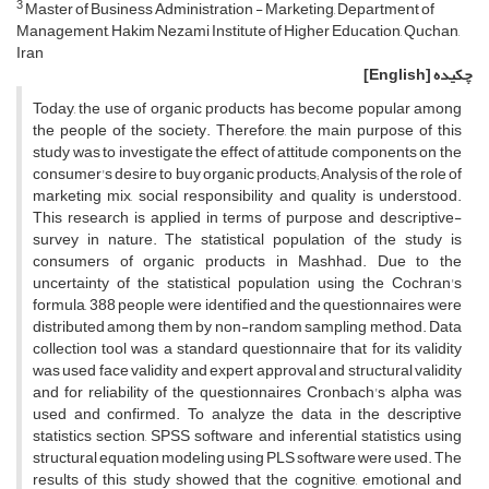
3
Master of Business Administration - Marketing, Department of
Management, Hakim Nezami Institute of Higher Education, Quchan,
Iran
چکیده
[English]
Today, the use of organic products has become popular among
the people of the society. Therefore, the main purpose of this
study was to investigate the effect of attitude components on the
consumer's desire to buy organic products; Analysis of the role of
marketing mix, social responsibility and quality is understood.
This research is applied in terms of purpose and descriptive-
survey in nature. The statistical population of the study is
consumers of organic products in Mashhad. Due to the
uncertainty of the statistical population using the Cochran's
formula, 388 people were identified and the questionnaires were
distributed among them by non-random sampling method. Data
collection tool was a standard questionnaire that for its validity
was used face validity and expert approval and structural validity
and for reliability of the questionnaires Cronbach's alpha was
used and confirmed. To analyze the data in the descriptive
statistics section, SPSS software and inferential statistics using
structural equation modeling using PLS software were used. The
results of this study showed that the cognitive, emotional and