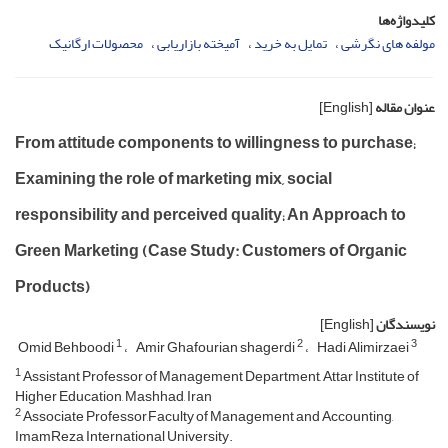
کلیدواژه‌ها
مولفه های نگرشی
تمایل به خرید
آمیخته بازاریابی
محصولات ارگانیک
عنوان مقاله
[English]
From attitude components to willingness to purchase;
Examining the role of marketing mix, social
responsibility and perceived quality; An Approach to
Green Marketing (Case Study: Customers of Organic
Products)
نویسندگان
[English]
1
2
3
Omid Behboodi
Amir Ghafourian shagerdi
Hadi Alimirzaei
1
Assistant Professor of Management Department, Attar Institute of
Higher Education, Mashhad, Iran
2
Associate Professor,Faculty of Management and Accounting,
ImamReza International University.