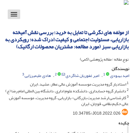
Toggle
vigation
از مولفه های نگرشی تا تمایل به خرید؛ بررسی نقش آمیخته
بازاریابی، مسئولیت اجتماعی و کیفیت ادراک شده؛ رویکردی به
بازاریابی سبز (مورد مطالعه: مشتریان محصولات ارگانیک)
نوع مقاله : مقاله پژوهشی (کمی)
نویسندگان
3
2
1
امید بهبودی
امیر غفوریان شاگردی
هادی علیمیرزایی
1
استادیار گروه مدیریت موسسه آموزش عالی عطار، مشهد، ایران
2
دانشیار گروه حسابداری، دانشکده علوم اداری، دانشگاه بین المللی امام رضا (ع)
3
کارشناسی ارشد مدیریت بازرگانی- بازاریابی، گروه مدیریت، موسسه آموزش
عالی حکیم نظامی، قوچان، ایران
10.34785/J018.2022.026
چکیده