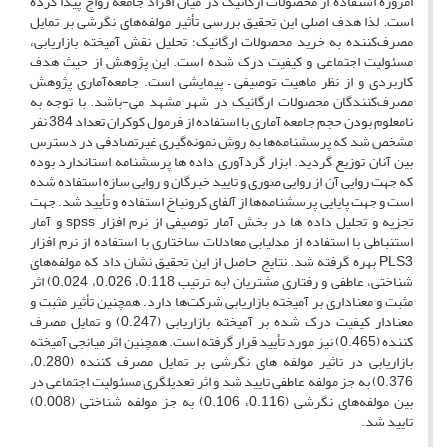
امروزه استفاده از محصولات ارگانیک در میان افراد جامعه رواج پیدا کرده
است. لذا هدف اصلی این تحقیق بررسی تأثیر مولفه‌های نگرشی بر تمایل
مصرف‌کننده به خرید محصولات ارگانیک؛ تحلیل نقش آمیخته بازاریابی،
مسئولیت اجتماعی و کیفیت درک شده است. این پژوهش از حیث هدف
کاربردی و از نظر ماهیت توصیفی – پیمایشی است. جامعه‌آماری پژوهش
مصرف‌کنندگان محصولات ارگانیک در شهر مشهد می-باشد. با توجه به
نامعلوم بودن حجم جامعه آماری با استفاده از فرمول کوکران تعداد 384 نفر
مشخص شد که پرسشنامه‌ها به روش نمونه‌گیری غیرتصادفی در دسترس
بین آنان توزیع گردید. ابزار گردآوری داده ها پرسشنامه استاندارد بوده
که جهت روایی آن از روایی صوری و تایید خبرگان و روایی سازه استفاده شده
است و جهت پایایی پرسشنامه‌ها از آلفای کرونباخ استفاده و تأیید شد. جهت
تجزیه و تحلیل داده ها در بخش آمار توصیفی از نرم افزار spss و آمار
استنباطی با استفاده از مدلیابی معادلات ساختاری با استفاده از نرم افزار
PLS3 بهره گرفته شد. نتایج حاصل از این تحقیق نشان داد که مولفه‌های
شناختی، عاطفی و رفتاری مشتریان (به ترتیب 0.118، 0.026، 0.024) اثر
مثبت و معناداری بر آمیخته بازاریابی شرکت‌ها دارد. همچنین تأثیر مثبت و
معنادار کیفیت درک شده بر آمیخته بازاریابی (0.247) و تمایل مصرف
کننده (0.465) نیز مورد تأیید قرار گرفته است. همچنین اثر میانجی آمیخته
بازاریابی در تاثیر مولفه های نگرشی بر تمایل مصرف کننده (0.280،
0.376) به جز مولفه عاطفی تایید شد و اثر تعدیلگری مسئولیت اجتماعی در
بین مولفه‌های نگرشی (0.116، 0.106) به جز مولفه شناختی (0.008)
تایید شد.