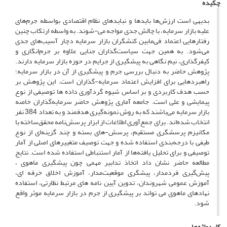
چکیده
بدیهی است ارزش‌ها بایدها و نبایدهای نظام اقتصادی بواسطه جرم‌های
علیه بازار سرمایه، با چالش جدی مواجه می-شوند. به واسطه ارتکاب چنین
رفتارهایی اعتماد فی‌مابین کنشگران بازار سرمایه دچار آسیب‌های جدی
می‌شود. به همین جهت سیاست‌گذاران جنایی علاوه بر جرم‌انگاری و
کیفرگذاری، نیم نگاهی به پیشگیری از جرایم در حوزه بازار سرمایه دارند.
پژوهش حاضر به دنبال بررسی جرم و پیشگیری از آن در بازار سرمایه؛
راهبردهایی برای افزایش اعتماد سرمایه-گذاران است. این پژوهش بر
حسب هدف کاربردی و بر اساس شیوه گردآوری داده ها توصیفی از نوع
پیمایشی و علی است. جامعه آماری پژوهش حاضر سرمایه‌گذاران خاصه
بازار سرمایه می‌باشند که به روش نمونه‌گیری هدفمند و به تعداد 384 نفر
انتخاب شده‌اند. برای جمع‌آوری اطلاعات از ابزار پرسش‌نامه محقق‌ساخته با
مکانیزم پرسشگری مستقیم، پرسش-های بسته و چند گزینه‌ای از نوع
طیفی با درجه‌بندی استفاده شده و جهت توصیف متغییرهای اصلی از آمار
توصیفی و برای تحلیل یافته‌ها از آمار استنباطی استفاده شده است. نتایج
مطالعه حاضر نشان داد اتخاذ تدابیر مهمی چون پیشگیری ماهوی ،
پیش‌گیری فردمدار، پیشگری موقعیت‌مدار، آموزش اخلاق خرفه ای،
آموزش عمومی شهروندان، تدوین آیین نامه های مرتبط نظارتی، استفاده
نهادهای ماهوی می تواند بر پیشگیری از جرم در بازار سرمایه موثر واقع
شود.
کلیدواژه‌ها