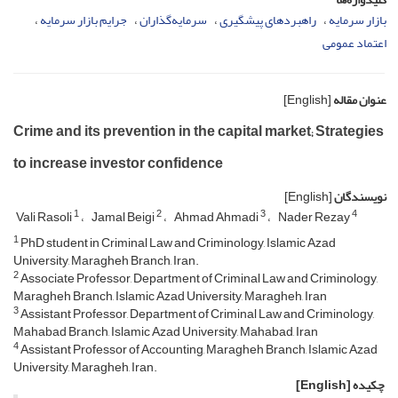
بازار سرمایه
راهبردهای پیشگیری
سرمایه‌گذاران
جرایم بازار سرمایه
اعتماد عمومی
عنوان مقاله
[English]
Crime and its prevention in the capital market; Strategies
to increase investor confidence
نویسندگان
[English]
1
2
3
4
Vali Rasoli
Jamal Beigi
Ahmad Ahmadi
Nader Rezay
1
PhD student in Criminal Law and Criminology, Islamic Azad
University, Maragheh Branch, Iran.
2
Associate Professor, Department of Criminal Law and Criminology,
Maragheh Branch, Islamic Azad University, Maragheh, Iran
3
Assistant Professor, Department of Criminal Law and Criminology,
Mahabad Branch, Islamic Azad University, Mahabad, Iran
4
Assistant Professor of Accounting, Maragheh Branch, Islamic Azad
University, Maragheh, Iran.
چکیده
[English]