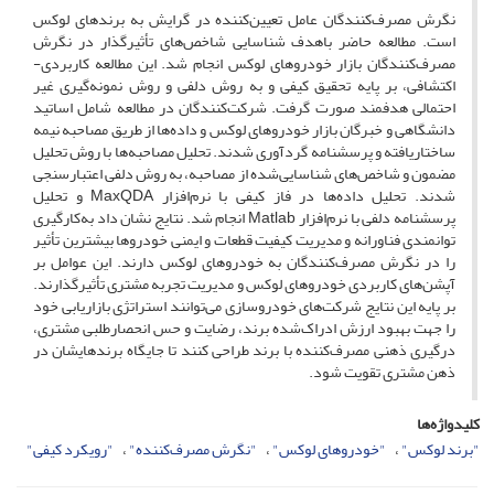
نگرش مصرف‌کنندگان عامل تعیین‌کننده در گرایش به برندهای لوکس
است. مطالعه حاضر باهدف شناسایی شاخص‌های تأثیرگذار در نگرش
مصرف‌کنندگان بازار خودروهای لوکس انجام شد. این مطالعه کاربردی-
اکتشافی، بر پایه تحقیق کیفی و به روش دلفی و روش نمونه‌گیری غیر
احتمالی هدفمند صورت گرفت. شرکت‌کنندگان در مطالعه شامل اساتید
دانشگاهی و خبرگان بازار خودروهای لوکس و داده‌ها از طریق مصاحبه نیمه
ساختاریافته و پرسشنامه گردآوری شدند. تحلیل مصاحبه‌ها با روش تحلیل
مضمون و شاخص‌های شناسایی‌شده از مصاحبه، به روش دلفی اعتبارسنجی
شدند. تحلیل داده‌ها در فاز کیفی با نرم‌افزار MaxQDA و تحلیل
پرسشنامه دلفی با نرم‌افزار Matlab انجام شد. نتایج نشان داد به‌کارگیری
توانمندی فناورانه و مدیریت کیفیت قطعات و ایمنی خودروها بیشترین تأثیر
را در نگرش مصرف‌کنندگان به خودروهای لوکس دارند. این عوامل بر
آپشن‌های کاربردی خودروهای لوکس و مدیریت تجربه مشتری تأثیرگذارند.
بر پایه این نتایج شرکت‌های خودروسازی می‌توانند استراتژی بازاریابی خود
را جهت بهبود ارزش ادراک‌‌شده برند، رضایت و حس انحصارطلبی مشتری،
درگیری ذهنی مصرف‌کننده با برند طراحی کنند تا جایگاه برندهایشان در
ذهن مشتری تقویت ‌شود.
کلیدواژه‌ها
"برند لوکس"
"خودروهای لوکس"
"نگرش مصرف‌کننده"
"رویکرد کیفی"