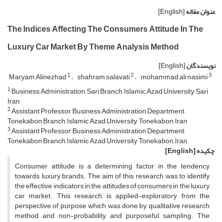
عنوان مقاله
[English]
The Indices Affecting The Consumers Attitude In The
Luxury Car Market By Theme Analysis Method
نویسندگان
[English]
1
2
3
Maryam Alinezhad
shahram salavati
mohammad ali nasimi
1
Business Administration, Sari Branch, Islamic Azad University, Sari,
Iran
2
Assistant Professor, Business Administration Department,
Tonekabon Branch, Islamic Azad University, Tonekabon, Iran
3
Assistant Professor, Business Administration Department,
Tonekabon Branch, Islamic Azad University, Tonekabon, Iran
چکیده
[English]
Consumer attitude is a determining factor in the tendency
towards luxury brands. The aim of this research was to identify
the effective indicators in the attitudes of consumers in the luxury
car market. This research is applied-exploratory from the
perspective of purpose, which was done by qualitative research
method and non-probability and purposeful sampling. The