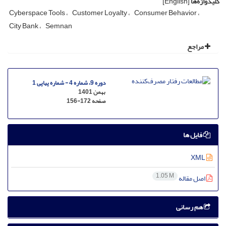
کلیدواژه‌ها
[English]
Cyberspace Tools
Customer Loyalty
Consumer Behavior
City Bank
Semnan
مراجع
دوره 9، شماره 4 - شماره پیاپی 1
بهمن 1401
صفحه
156-172
فایل ها
XML
1.05 M
اصل مقاله
هم رسانی