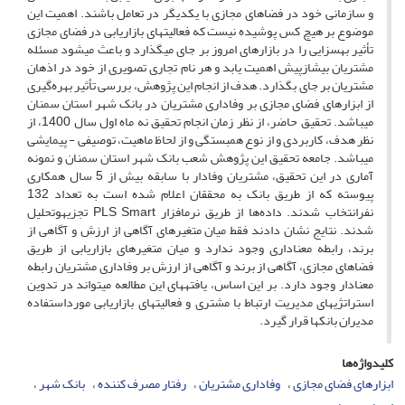
و سازمانی خود در فضاهای مجازی با یکدیگر در تعامل باشند. اهمیت این
موضوع بر هیچ کس پوشیده نیست که فعالیت‎های بازاریابی در فضای مجازی
تأثیر به‎سزایی را در بازارهای امروز بر جای می‏گذارد و باعث می‏شود مسئله
مشتریان بیش‏ازپیش اهمیت یابد و هر نام تجاری تصویری از خود در اذهان
مشتریان بر جای بگذارد. هدف از انجام این پژوهش، بررسی تأثیر بهره‌گیری
از ابزارهای فضای مجازی بر وفاداری مشتریان در بانک شهر استان سمنان
می‎باشد. تحقیق حاضر، از نظر زمان انجام تحقیق نه ماه اول سال 1400، از
نظر هدف، کاربردی و از نوع همبستگی و از لحاظ ماهیت، توصیفی - پیمایشی
می‎باشد. جامعه تحقیق این پژوهش شعب بانک شهر استان سمنان و نمونه
آماری در این تحقیق، مشتریان وفادار با سابقه بیش از 5 سال همکاری
پیوسته که از طریق بانک به محققان اعلام شده است به تعداد 132
نفرانتخاب شدند. داده‌ها از طریق نرم‎افزار PLS Smart تجزیه‎وتحلیل
شدند. نتایج نشان دادند فقط میان متغیرهای آگاهی از ارزش و آگاهی از
برند، رابطه معناداری وجود ندارد و میان متغیرهای بازاریابی از طریق
فضاهای مجازی، آگاهی از برند و آگاهی از ارزش بر وفاداری مشتریان رابطه
معنادار وجود دارد. بر این اساس، یافته‎های این مطالعه می‎تواند در تدوین
استراتژی‎های مدیریت ارتباط با مشتری و فعالیت‎های بازاریابی مورداستفاده
مدیران بانک‎ها قرار گیرد.
کلیدواژه‌ها
ابزارهای فضای مجازی
وفاداری مشتریان
رفتار مصرف ‎کننده
بانک شهر