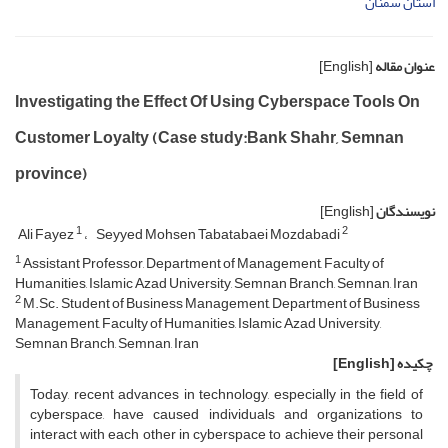
استان سمنان
عنوان مقاله
[English]
Investigating the Effect Of Using Cyberspace Tools On
Customer Loyalty (Case study:Bank Shahr, Semnan
province)
نویسندگان
[English]
1
2
Ali Fayez
Seyyed Mohsen Tabatabaei Mozdabadi
1
Assistant Professor, Department of Management, Faculty of
Humanities, Islamic Azad University, Semnan Branch, Semnan, Iran
2
M.Sc. Student of Business Management, Department of Business
Management, Faculty of Humanities, Islamic Azad University,
Semnan Branch, Semnan, Iran
چکیده
[English]
Today, recent advances in technology, especially in the field of
cyberspace, have caused individuals and organizations to
interact with each other in cyberspace to achieve their personal