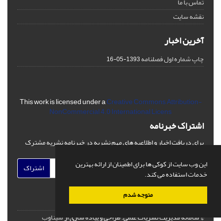
تماس با ما
نقشه سایت
آخرین اخبار
چاپ شماره اول فصلنامه
1393-05-16
This work is licensed under a
Creative Commons Attribution-
NonCommercial 4.0 International Licens
اشتراک خبرنامه
برای دریافت اخبار و اطلاعیه های مهم نشریه در خبرنامه نشریه مشترک
شوید.
این وب سایت از کوکی ها برای اطمینان از ارائه بهترین
اشتراک
خدمات استفاده می کند.
متوجه شدم
© سامانه مدیریت نشریات علمی.
طراحی و پیاده سازی از
سیناوب