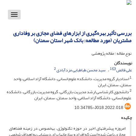
Toggle
vigation
بررسی تأثیر بهره‌گیری از ابزارهای فضای مجازی بر وفاداری
مشتریان (مورد مطالعه: بانک شهر استان سمنان)
نوع مقاله : مقاله پژوهشی
نویسندگان
2
1
علی فائض
سید محسن طباطبایی مزدآبادی
1
استادیار گروه مدیریت، دانشکده علوم انسانی، دانشگاه آزاد اسلامی، واحد
سمنان، سمنان، ایران
2
دانشجوی کارشناسی ارشد مدیریت بازرگانی، گروه مدیریت بازرگانی، دانشکده
علوم انسانی، دانشگاه آزاد اسلامی، واحد سمنان، سمنان، ایران
10.34785/J018.2022.018
چکیده
امروزه پیشرفت‎های اخیر در حوزه تکنولوژی، به‎خصوص در زمینه فضاهای
مجازی باعث شده است که افراد و سازمان‎ها برای دستیابی به اهداف شخصی