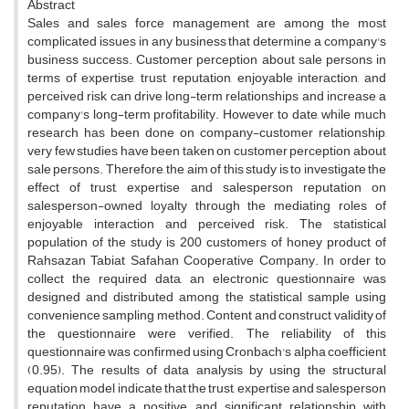
Abstract
Sales and sales force management are among the most
complicated issues in any business that determine a company's
business success. Customer perception about sale persons in
terms of expertise, trust, reputation, enjoyable interaction, and
perceived risk can drive long-term relationships and increase a
company's long-term profitability. However, to date, while much
research has been done on company-customer relationship,
very few studies have been taken on customer perception about
sale persons. Therefore, the aim of this study is to investigate the
effect of trust, expertise and salesperson reputation on
salesperson-owned loyalty through the mediating roles of
enjoyable interaction and perceived risk. The statistical
population of the study is 200 customers of honey product of
Rahsazan Tabiat Safahan Cooperative Company. In order to
collect the required data, an electronic questionnaire was
designed and distributed among the statistical sample using
convenience sampling method. Content and construct validity of
the questionnaire were verified. The reliability of this
questionnaire was confirmed using Cronbach's alpha coefficient
(0.95). The results of data analysis by using the structural
equation model indicate that the trust, expertise and salesperson
reputation have a positive and significant relationship with