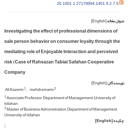
20.1001.1.27170004.1401.9.2.7.5
عنوان مقاله
[English]
Investigating the effect of professional dimensions of
sale person behavior on consumer loyalty through the
mediating role of Enjoyable Interaction and perceived
risk (Case of Rahsazan Tabiat Safahan Cooperative
Company
نویسندگان
[English]
1
2
Ali Kazemi
mehdi emami
1
Associate Professor, Department of Management, University of
Isfahan
2
Master of Business Administration, Department of Management,
University of Isfahan
چکیده
[English]