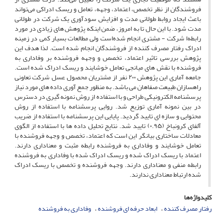
فروشندگان از نظر تخصص، اعتماد، وجهه، تعامل و ریسک ادراکی می‌تواند
باعث ایجاد روابط طولانی ‌مدت و افزایش سودآوری یک شرکت در طولانی
‌مدت شود. با این حال تا به امروز، ضمن اینکه پژوهش های زیادی در مورد
رابطه‌ا شرکت - مشتری انجام شده‌است ولی مطالعات بسیار کمی در زمینه
ادراک رفتار مصرف کننده از فروشندگان انجام شده است. لذا هدف این
پژوهش بررسی تاثیر اعتماد، تخصص و وجهه فروشنده بر وفاداری به
فروشنده با نقش های میانجی تعامل خوشایند و ریسک ادراک شده است.
جامعه آماری این پژوهش ۲۰۰ نفر از مشتریان محصول عسل شرکت تعاونی
راهسازان طبیعت صفاهان می باشد. به منظور جمع آوری داده های مورد نیاز
پرسشنامه الکترونیکی طراحی و با استفاده از روش نمونه گیری در دسترس
در بین نمونه آماری توزیع شد. روایی پرسشنامه با استفاده از روش
محتوایی و سازه ای تایید گردید. پایایی این پرسشنامه با استفاده از ضریب
آلفای کرونباخ (۰.۹۵) تایید شد. نتایج تحلیل داده ها با استفاده از الگوی
معادلات ساختاری بیانگر این است که اعتماد، تخصص و وجهه فروشنده با
تعامل خوشایند و وفاداری به فروشنده رابطه مثبت و معناداری دارند.
اعتماد با ریسک ادراک شده و ریسک ادراک شده با وفاداری به فروشنده
رابطه منفی و معناداری دارند. وجهه فروشنده و تخصص با ریسک ادراک
شده ارتباط معناداری ندارند.
کلیدواژه‌ها
رفتار مصرف کننده
ابعاد حرفه ای فروشنده
وفاداری به فروشنده