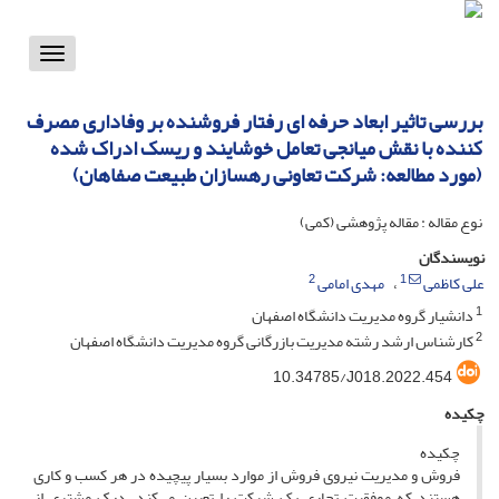
Toggle
vigation
بررسی تاثیر ابعاد حرفه ای رفتار فروشنده بر وفاداری مصرف
کننده با نقش میانجی تعامل خوشایند و ریسک ادراک شده
(مورد مطالعه: شرکت تعاونی رهسازان طبیعت صفاهان)
نوع مقاله : مقاله پژوهشی (کمی)
نویسندگان
2
1
علی کاظمی
مهدی امامی
1
دانشیار گروه مدیریت دانشگاه اصفهان
2
کارشناس ارشد رشته مدیریت بازرگانی گروه مدیریت دانشگاه اصفهان
10.34785/J018.2022.454
چکیده
چکیده
فروش و مدیریت نیروی فروش از موارد بسیار پیچیده در هر کسب و کاری
هستند که موفقیت تجاری یک شرکت را تعیین می‌کند. درک مشتری از