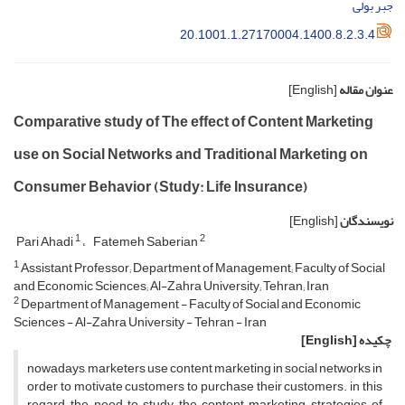
جبر بولی
20.1001.1.27170004.1400.8.2.3.4
عنوان مقاله
[English]
Comparative study of The effect of Content Marketing
use on Social Networks and Traditional Marketing on
Consumer Behavior (Study: Life Insurance)
نویسندگان
[English]
1
2
Pari Ahadi
Fatemeh Saberian
1
Assistant Professor; Department of Management; Faculty of Social
and Economic Sciences; Al-Zahra University; Tehran; Iran
2
Department of Management - Faculty of Social and Economic
Sciences - Al-Zahra University - Tehran - Iran
چکیده
[English]
nowadays, marketers use content marketing in social networks in
order to motivate customers to purchase their customers. in this
regard, the need to study the content marketing strategies of