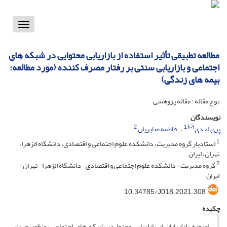
Toggle
vigation
مطالعه تطبیقی تأثیر استفاده از بازاریابی محتوایی در شبکه های
اجتماعی و بازاریابی سنتی بر رفتار مصرف کننده (مورد مطالعه:
بیمه های زندگی)
نوع مقاله : مقاله پژوهشی
نویسندگان
2
1
پری احدی
فاطمه صابریان
1
استادیار گروه مدیریت، دانشکده علوم اجتماعی و اقتصادی، دانشگاه الزهرا،
تهران، ایران
2
گروه مدیریت- دانشکده علوم اجتماعی و اقتصادی- دانشگاه الزهرا- تهران-
ایران
10.34785/J018.2021.308
چکیده
امروزه بازاریابان از بازاریابی محتوا در شبکه های اجتماعی بمنظور جهت