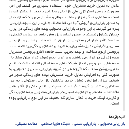
دادن به تمایل خرید مشتریان خود، استفاده بسیاری می کنند. این امر،
ضرورت بررسی استراتژی های بازاریابی محتوایی برندها را بیشتر نموده
است. بیمه های زندگی نیز از جمله محصولاتی به شمار می روند که بازاریابان
به منظور بازاریابی و فروش آنها در نقاط مختلف جهان، از این شیوه بازاریابی،
بهره می گیرند. با این وجود، بازاریابی محتوایی بیمه های زندگی در ایران،
چندان متداول نیست. بر همین اساس، پژوهش حاضر به مطالعه تطبیقی و
مقایسه تاثیر بازاریابی محتوایی از طریق شبکه های اجتماعی و بازاریابی
سنتی بر افزایش تمایل مشتریان به خرید بیمه های زندگی پرداخته است.
پژوهش ازنوع مداخله ای نیمه تجربی است. جامعه آماری پژوهش مشتریان
بیمه زندگی در ایران می باشند و برآورد حجم نمونه که از میان مشتریان
بیمه های عمر و پس انداز شرکت های بیمه ایرانی انتخاب شدند، نتایج
تحقیق روشن ساخت که اگرچه هر دو شیوه بازاریابی سنتی و محتوایی، به
صورت کلی به افزایش تمایل خرید مشتریان بیمه های زندگی منجر می
شوند، میزان افزایش تمایل خرید مخاطبان بازاریابی محتوایی، به طور
معناداری بیشتر از گروه دیگر است. همچنین، نتایج حاکی از تأثیر قابل
ملاحظه استفاده از پیام های مناسبتی در بازاریابی محتوایی بیمه های زندگی
و کاربرد لینک خرید با فعال سازی کد تخفیف در این نوع بازاریابی بوده
است.
کلیدواژه‌ها
بازاریابی محتوایی
بازاریابی سنتی
شبکه های اجتماعی
مطالعه تطبیقی