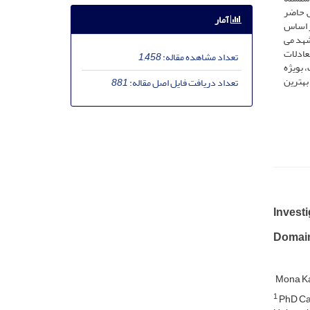
ش حاضر
آمار
ر اساس
ر شهر مشهد می
عادلات
تعداد مشاهده مقاله:
1,458
 بویژه
بهترین
تعداد دریافت فایل اصل مقاله:
881
Investi
Domain
Mona Ka
1
PhD Can