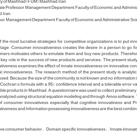
ty of Mashhad (FUM), Mashhad, Iran
te Professor, Management Department, Faculty of Economic and Administr
 Iran.
or, Management Department, Faculty of Economic and Administrative Sci
 the most lucrative strategies for competitive organizations is to put i
tage. Consumer innovativeness creates the desire in a person to go for
mers motivates others to emulate them and buy new products. Therefore
 key role in the success of new products and services. The present study
tiveness, examines the effect of innate innovativeness on innovative con
ic innovativeness. The research method of the present study is analytic
sed. Because the size of the community is not known and no information i
 Cochran's formula with a 95% confidence interval and a tolerable error v
le products in Mashhad. A questionnaire was used to collect preliminary d
nalyzed using structural equation modeling and through Amos software. Th
of consumer innovativess, especially that cognitive innovatiness and 
tiveness and Information possessing innovativeness are the best combina
ive consumer behavior
Domain specific innovativeness
Innate innova