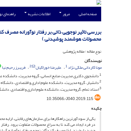
صفحه اصلی
مرور
اطلاعات نشریه
راهنمای ن
بررسی تاثیر نوجویی ذاتی بر رفتار نوآورانه مصرف 
محصولات هوشمند پوشیدنی )
نوع مقاله : مقاله پژوهشی
نویسندگان
2
1
مونا کاردانی ملکی نژاد
علیرضا خوراکیان
فریبرز رحیم نیا
1
دانشجوی دکتری مدیریت منابع انسانی، گروه مدیریت، دانشکده عل
2
دانشیار، گروه مدیریت، دانشکده علوم اداری و اقتصادی، دانشگاه
3
استاد تمام، گروه مدیریت، دانشکده علوم اداری و اقتصادی، دانش
10.35066/J040.2019.115
چکیده
یکی از سودآورترین راهکارها برای سازمان‌های رقابتی، ارایه مح
در فرد ایجاد می کند تا به سراغ محصولات متفاوت برود. رفتار 
جدید را بخرند. لذا مصرف کنندگان نوجو و رفتار نوآورانه آن