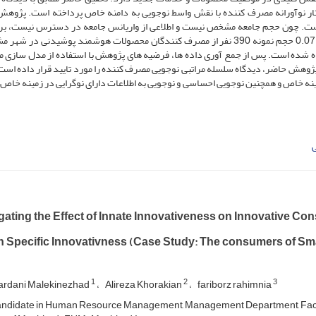
فتار نوآورانه مصرف کننده با نقش واسط نوجویی به دامنه خاص پرداخته است. پژوه
است. چون حجم جامعه مشخص نیست و اطلاعی از واریانس جامعه در دسترس نیست، ب
فرمول کوکران با ضریب اطمینان 95% و مقدار خطای قابل تحمل 0.07 حجم نمونه 390 نفر از مصرف کنندگان محصولات هوشمند پوشیدنی د
اده شده است. پس از جمع آوری داده ها، فرضیه های پژوهش با استفاده از مدل سازی م
 پژوهش حاضر، دیدگاه سلسله مراتبی نوجویی مصرف کننده را مورد تایید قرار داده است،
ینه خاص و همچنین نوجویی احساسی و نوجویی به اطلاعات دارای نوگرایی در زمینه خاص 
ی
gating the Effect of Innate Innovativeness on Innovative Co
 Specific Innovativness (Case Study: The consumers of Sm
1
2
3
rdani Malekinezhad
Alireza Khorakian
fariborz rahimnia
didate in Human Resource Management, Management Department, Facult