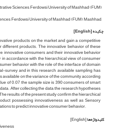
ative Sciences, Ferdowsi University of Mashhad (FUM),
ences, Ferdowsi University of Mashhad (FUM), Mashhad,
چکیده
[English]
nnovative products on the market and gain a competitive
 different products. The innovative behavior of these
, innovative consumers and their innovative behavior
, in accordance with the hierarchical view of consumer
sumer behavior with the role of the interface of domain
al-survey and in this research, available sampling has
s available on the variance of the community, according
alue of 0.07, the sample size is 390 consumers of smart
ata. After collecting the data, the research hypotheses
e results of the present study confirm the hierarchical
Product possessing innovativeness as well as Sensory
tions to predict innovative consumer behavior.
کلیدواژه‌ها
[English]
tiveness