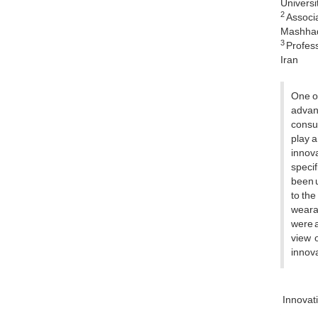
Universi
2
Associa
Mashhad,
3
Profess
Iran
One of
advan
consu
play a
innova
specif
been u
to the
wearab
were a
view 
innova
Innovat