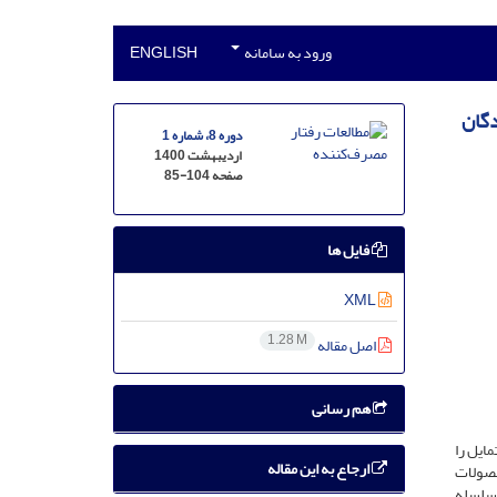
ورود به سامانه
ENGLISH
دگان
دوره 8، شماره 1
اردیبهشت 1400
صفحه
85-104
فایل ها
XML
1.28 M
اصل مقاله
هم رسانی
ایل را
ارجاع به این مقاله
حصولات
 سلسله