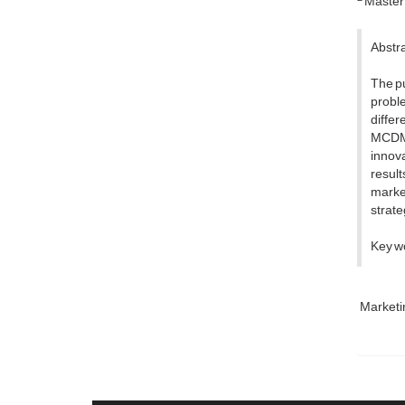
Master 
Abstr
The pu
proble
differ
MCDM 
innova
resul
market
strate
Key wo
Marketi