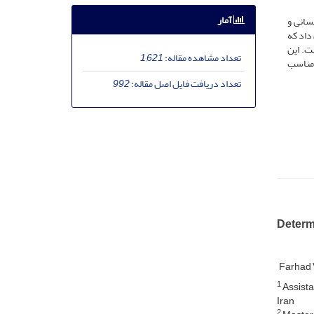
آمار
سانی و
 داد که
ت. این
تعداد مشاهده مقاله:
1,621
ی مناسب
تعداد دریافت فایل اصل مقاله:
992
Determ
Farhad 
1
Assista
Iran
2