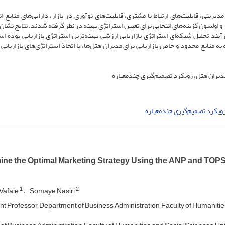
یریتی، قابلیت‌های ارتباط با مشتری، قابلیت‌های نوآوری در بازار، دارایی‌های منابع ان
 اولسون گزینه‌های انتخابی برای تعیین استراتژی بهینه در نظر گرفته شدند. نتایج نشان
یند تحلیل شبکه‌ای استراتژی بازاریابی ارزشی بهینه‌ترین استراتژی بازاریابی بوده اس
به منابع محدود و خاص بازاریابی برای مدیران هتل‌ها، با اتخاذ استراتژی‌های بازاریاب
، مدیران هتل، رویکرد تصمیم‌گیری چند‌معیاره
ویکرد تصمیم‌گیری چند‌معیاره
ine the Optimal Marketing Strategy Using the ANP and TOPSI
1
2
Vafaie
Somaye Nasiri
nt Professor, Department of Business Administration, Faculty of Humanities