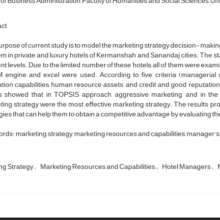
of Business Administration, Faculty of Humanities and Social Sciences, Univ
act
rpose of current study is to model the marketing strategy decision- maki
m in private and luxury hotels of Kermanshah and Sanandaj cities. The sta
ent levels. Due to the limited number of these hotels, all of them were exa
engine and excel were used. According to five criteria (managerial cap
tion capabilities, human resource assets, and credit and good reputatio
ts showed that in TOPSIS approach, aggressive marketing, and in the
ing strategy were the most effective marketing strategy. The results p
gies that can help them to obtain a competitive advantage by evaluating the
rds: marketing strategy, marketing resources and capabilities, manager
ng Strategy
Marketing Resources and Capabilities
Hotel Managers