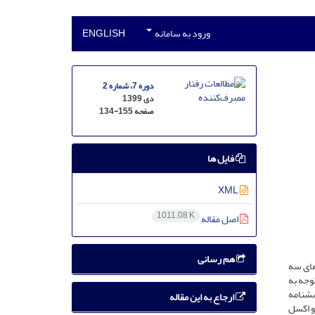
ورود به سامانه
ENGLISH
دوره 7، شماره 2
دی 1399
صفحه
134-155
فایل ها
XML
1011.08 K
اصل مقاله
هم رسانی
های سه
 با توجه به
سشنامه
ارجاع به این مقاله
و اکسل