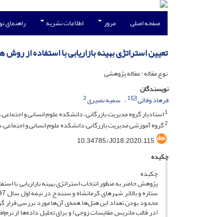
صفحه اصلی
مرور
اطلاعات نشریه
راهنمای ن
تعیین استراتژی بهینه بازاریابی با استفاده از رو
نوع مقاله : مقاله پژوهشی
نویسندگان
2
1
فرهاد وفائی
سمیه نصیری
1
استادیار گروه مدیریت بازرگانی، دانشکده علوم انسانی و اجتماعی
2
گروه آموزشی مدیریت بازرگانی،دانشکده علوم انسانی و اجتماعی،
10.34785/J018.2020.115
چکیده
چکیده
پژوهش حاضر به منظور انتخاب استراتژی بهینه بازاریابی با استف
محدود بودن تعداد این هتل‌ها همه‌ی آن‌ها مورد بررسی قرار گر
(در قالب ماتریس مقایسات زوجی) و برای تحلیل داده‌ها از نرم