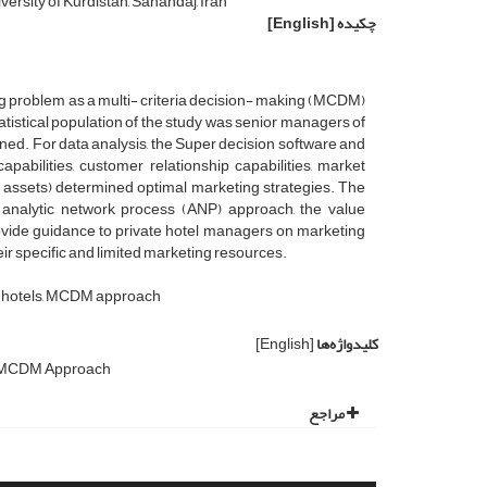
ersity of Kurdistan, Sanandaj, Iran
چکیده
[English]
ng problem as a multi- criteria decision- making (MCDM)
tistical population of the study was senior managers of
mined. For data analysis, the Super decision software and
abilities, customer relationship capabilities, market
n assets) determined optimal marketing strategies. The
 analytic network process (ANP) approach, the value
rovide guidance to private hotel managers on marketing
ir specific and limited marketing resources.
's hotels, MCDM approach
کلیدواژه‌ها
[English]
MCDM Approach
مراجع