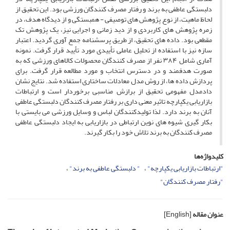
دلبستگی عاطفی به برند و رفتار مصرف کنندگان ورزشی بود. این تحقیق از
لحاظ ماهیت، از نوع پژوهش های توصیفی - همبستگی و از دیدگاه هدف، در
زمره پژوهش های کاربردی و از دید زمانی و اجرایی نیز، یک پژوهش تک
مقطعی بود. داده های تحقیق، از طریق پرسشنامه جمع آوری گردید. اعتبار
سازه نیز با استفاده از تحلیل عاملی تأییدی مورد تأیید قرار گرفت. نمونه
آماری شامل ۳۸۴ نفر از مصرف کنندگان محصولات کالاهای ورزشی که به
صورت هدفمند و در دسترس انتخاب و مورد مطالعه قرار گرفت. برای
پردازش داده ها، از روش مدل معادلات ساختاری استفاده شد. نتایج نشان
دادمدل مفهومی تحقیق از برازش مناسبی برخوردار است و ارتباطات
بازاریابی یکپارچه تاثیر معنی داری بر رفتار مصرف کنندگان دلبستگی عاطفی
آنان به برند دارد. لذا تولیدکنندگان لباس و وسایل ورزشی می بایستی با
بکار گیری شیوه های نوین ارتباطی در بازاریابی به ایجاد دلبستگی عاطفی
مصرف کنندگان به برند تلاش خود را بکار گیرند.
کلیدواژه‌ها
"ارتباطات بازاریابی یکپارچه"
" دلبستگی عاطفی به برند"
"رفتار مصرف کنندگان"
عنوان مقاله
[English]