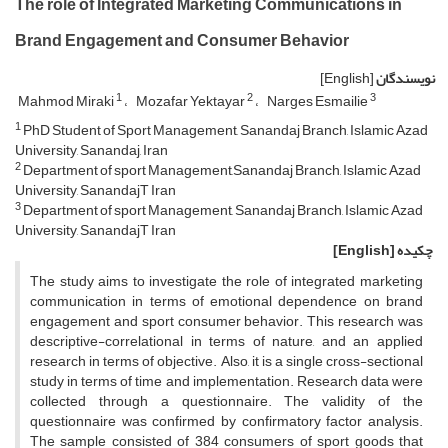
The role of Integrated Marketing Communications in
Brand Engagement and Consumer Behavior
نویسندگان
[English]
1
2
3
Mahmod Miraki
Mozafar Yektayar
Narges Esmailie
1
PhD Student of Sport Management, Sanandaj Branch, Islamic Azad
University, Sanandaj, Iran
2
Department of sport Management,Sanandaj Branch, Islamic Azad
University, SanandajT Iran
3
Department of sport Management, Sanandaj Branch, Islamic Azad
University, SanandajT Iran
چکیده
[English]
The study aims to investigate the role of integrated marketing
communication in terms of emotional dependence on brand
engagement and sport consumer behavior. This research was
descriptive-correlational in terms of nature, and an applied
research in terms of objective. Also, it is a single cross-sectional
study in terms of time and implementation. Research data were
collected through a questionnaire. The validity of the
questionnaire was confirmed by confirmatory factor analysis.
The sample consisted of 384 consumers of sport goods that