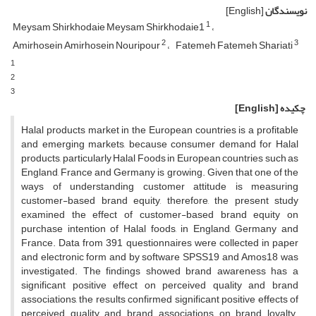
نویسندگان
[English]
1
Meysam Shirkhodaie Meysam Shirkhodaie1
2
3
Amirhosein Amirhosein Nouripour
Fatemeh Fatemeh Shariati
1
2
3
چکیده
[English]
Halal products market in the European countries is a profitable
and emerging markets, because consumer demand for Halal
products, particularly Halal Foods in European countries such as
England, France and Germany is growing. Given that one of the
ways of understanding customer attitude is measuring
customer-based brand equity, therefore, the present study
examined the effect of customer-based brand equity on
purchase intention of Halal foods, in England, Germany and
France. Data from 391 questionnaires were collected in paper
and electronic form and by software SPSS19 and Amos18 was
investigated. The findings showed brand awareness has a
significant positive effect on perceived quality and brand
associations, the results confirmed significant positive effects of
perceived quality and brand associations on brand loyalty.