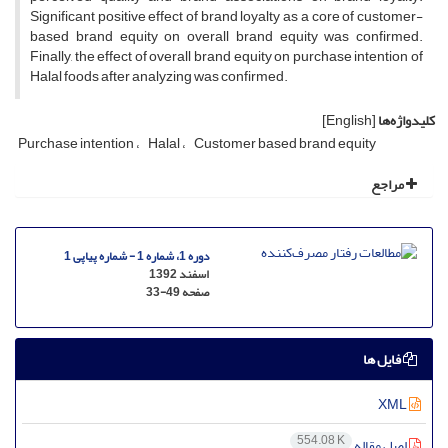
Significant positive effect of brand loyalty as a core of customer-
based brand equity on overall brand equity was confirmed.
Finally, the effect of overall brand equity on purchase intention of
Halal foods after analyzing was confirmed.
کلیدواژه‌ها
[English]
Purchase intention
Halal
Customer based brand equity
مراجع
دوره 1، شماره 1 - شماره پیاپی 1
اسفند 1392
صفحه
33-49
فایل ها
XML
554.08 K
اصل مقاله