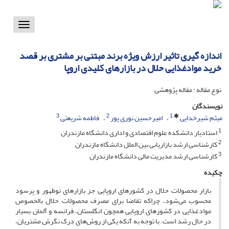
Toggle
vigation
اندازه گیری تاثیر ارزش ویژه برند مبتنی بر مشتری بر قصد
خرید موادغذایی حلال در بازارهای کلیدی اروپا
نوع مقاله : مقاله پژوهشی
نویسندگان
3
2
1
میثم شیرخدایی
امیرحسین نوری پور
فاطمه شریعتی
1
استادیار دانشکده علوم اقتصادی‌ و‌ اداری دانشگاه مازندران
2
کارشناسی ارشد بازاریابی بین الملل دانشگاه مازندران
3
کارشناسی ارشد مدیریت مالی دانشگاه مازندران
چکیده
بازار محصولات حلال در کشورهای اروپایی جز بازارهای نوظهور و پرسود
محسوب می‌شود، چراکه تقاضا برای مصرف محصولات حلال بالخصوص
موادغذایی در کشورهای اروپایی همچون انگلستان، فرانسه و آلمان بسیار
در حال رشد است. با توجه به آنکه یکی از روش‌های درک نگرش مشتریان،