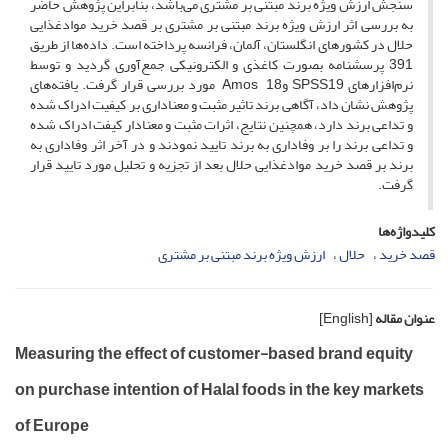
سنجش ارزش ویژه برند مبتنی بر مشتری می‌باشد، بنابراین پژوهش حاضر
به بررسی اثر ارزش ویژه برند مبتنی بر مشتری بر قصد خرید موادغذایی
حلال در کشورهای انگلستان، آلمان، فرانسه پرداخته است. داده‌ها از طریق
391 پرسشنامه بصورت کاغذی و الکترونیکی جمع‌آوری گردید و توسط
نرم‌افزارهای SPSS19 و18 Amos مورد بررسی قرار گرفت. یافته‌های
پژوهش نشان داد، آگاهی برند تاثیر مثبت و معناداری بر کیفیت ادراک شده
و تداعی برند دارد، همچنین نتایج، اثرات مثبت و معنادار کیفت ادراک شده
و تداعی برند را بر وفاداری به برند تایید نمودند و در آخر اثر وفاداری به
برند بر قصد خرید موادغذایی حلال بعد از تجزیه و تحلیل مورد تایید قرار
گرفت.
کلیدواژه‌ها
قصد خرید
حلال
ارزش ویژه برند مبتنی بر مشتری
عنوان مقاله
[English]
Measuring the effect of customer-based brand equity
on purchase intention of Halal foods in the key markets
of Europe