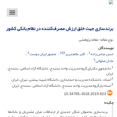
Toggle
vigation
برندسازی جهت خلق ارزش مصرف‌کننده در نظام بانکی کشور
نوع مقاله : مقاله پژوهشی
نویسندگان
3
2
1
حسن عباس زاده
اکبر عالم تبریز
منصور ایران دوست
3
عادل صلواتی
1
دانشجوی دکترای گروه مدیریت، واحد سنندج، دانشگاه آزاد اسلامی ، سنندج،
ایران
2
استاد، دانشکده مدیریت و حسابداری، دانشگاه شهید بهشتی، تهران، ایران
3
استادیارگروه مدیریت، واحد سنندج، دانشگاه آزاد اسلامی ، سنندج، ایران
10.34785/J018.2019.823
چکیده
برندسازی به‌عنوان شکل جدیدی از ارتباطات میان مشتریان و بانک‌ها
به‌منظور الزام رقابتی و پارادایم غالب در بازاریابی صنعت بانکداری مطرح