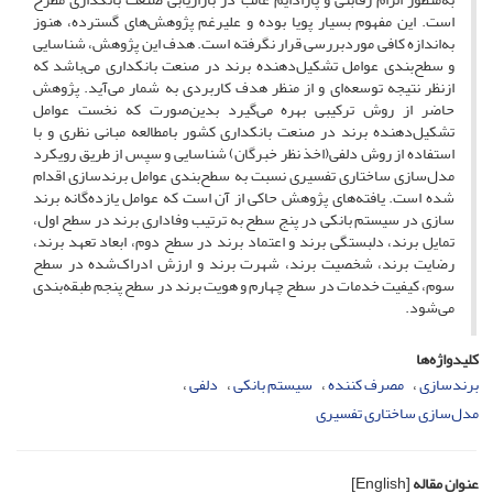
است. این مفهوم بسیار پویا بوده و علیرغم پژوهش‌های گسترده، هنوز
به‌اندازه کافی موردبررسی قرار نگرفته است. هدف این پژوهش، شناسایی
و سطح‌بندی عوامل تشکیل‌دهنده برند در صنعت بانکداری می‌باشد که
ازنظر نتیجه توسعه‌ای و از منظر هدف کاربردی به شمار می‌آید. پژوهش
حاضر از روش ترکیبی بهره می‌گیرد بدین‌صورت که نخست عوامل
تشکیل‌دهنده برند در صنعت بانکداری کشور بامطالعه مبانی نظری و با
استفاده از روش دلفی(اخذ نظر خبرگان) شناسایی و سپس از طریق رویکرد
مدل‌سازی ساختاری تفسیری نسبت به سطح‌بندی عوامل برندسازی اقدام
شده است. یافته‌های پژوهش حاکی از آن است که عوامل یازده‌گانه برند
سازی در سیستم بانکی در پنج سطح به ترتیب وفاداری برند در سطح اول،
تمایل برند، دلبستگی برند و اعتماد برند در سطح دوم، ابعاد تعهد برند،
رضایت برند، شخصیت برند، شهرت برند و ارزش ادراک‌شده در سطح
سوم، کیفیت خدمات در سطح چهارم و هویت برند در سطح پنجم طبقه‌بندی
می‌شود.
کلیدواژه‌ها
برندسازی
مصرف کننده
سیستم بانکی
دلفی
مدل‌سازی ساختاری تفسیری
عنوان مقاله
[English]