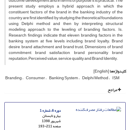
outcome, development and in terms of purpose, it is practical. The
present study employs a hybrid approach, in which the
constituent factors of the brand in the banking industry of the
country are first identified by studying the theoretical foundations
using Delphi method and then by interpreting structural
modeling approach to the leveling of branding factors. Is.
Research findings indicate that eleven branding factors in the
banking system at five levels including brand loyalty; Brand
desire, brand attachment and brand trust; Dimensions of brand
commitment, brand satisfaction, brand personality, brand
reputation; Perceived value; service quality and Brand Identity.
کلیدواژه‌ها
[English]
Branding
Consumer
Banking System
Delphi Method
ISM
مراجع
دوره 6، شماره 1
بهار و تابستان
شهریور 1398
صفحه
193-211