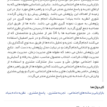
بازاریابی رسانه های اجتماعی می باشد. بنابراین شناسایی مقوله هایی که به
ارتقای تجربه و پاسخ مشتری منجر می گردد و راهبردهای مورد نیاز در این
زمینه از اهداف این پژوهش می باشد. پژوهش پیش رو با روش گراندد
تئوری (نظریه داده بنیاد) سیستماتیک انجام شد. نمونه گیری در این
پژوهش به صورت نمونه گیری نظری می باشد. داده ها از طریق ابزار
مصاحبه جمع آوری گردید. انجام مصاحبه ها تا رسیدن به اشباع نظری ادامه
یافت. در مجموع مصاحبه ها با 14 نفر از مشتریان و متخصصان که از
بازاریابی رسانه های اجتماعی در زمینه پوشاک و در شهر اصفهان استفاده
می کنند انجام گرفت. تجزیه و تحلیل داده ها از طریق سه نوع کدگذاری باز،
محوری و انتخابی انجام گرفت و در نهایت مدل پژوهش به دست آمد. نتایج
این پژوهش نشان می دهد که مقوله های مدیریت زمان، مدیریت هزینه،
مدیریت اوقات فراغت، انتخاب محصول مناسب، تمایل به رفاه و آسایش و
نفوذ اجتماعی عوامل علّی و سبب ساز مشارکت مشتری و استفاده از
بازاریابی رسانه های اجتماعی می باشند که این مقوله ها از طریق راهبردهای
پژوهش حاضر یعنی قابلیت های رسانه های اجتماعی، تحرک و پویایی مشتری
و ارزش درک شده به تجربه و پاسخ مشتری منجر می گردد.
کلیدواژه‌ها
بازاریابی رسانه های اجتماعی
تجربه مشتری
پاسخ مشتری
نظریه داده بنیاد