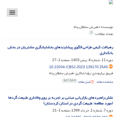
Toggle
vigation
نویسنده =
هیرش سلطان پناه
3
تعداد مقالات:
رهیافت کیفی طراحی الگوی پیشایندهای بخشایشگری مشتریان در بخش
بانکداری
دوره 11، شماره 4، بهمن 1403، صفحه
1-27
10.22034/CBSJ.2023.139170.2545
فیروز بهاروندی؛ رؤیا شاکری؛ هیرش سلطان پناه
947.84 K
مشاهده مقاله
اصل مقاله
نقش راهبردهای بازاریابی مبتنی بر تجربه بر روی وفاداری طبیعت گردها
(مورد مطالعه: طبیعت گردی در استان کردستان)
دوره 7، شماره 1، خرداد 1399، صفحه
1-21