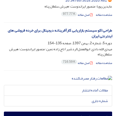
10.34785/J018.2020.481
عابدین پویا؛ منصور ایراندوست؛ هیرش سلطان پناه
977.77 K
مشاهده مقاله
اصل مقاله
طراحی اکو سیستم بازاریابی کارآفرینانه دیجیتال برای خرده فروشی های
اینترنتی ایران
دوره 5، شماره 2، بهمن 1397، صفحه
135-154
مهدی الله دادی؛ ابوالفضل(اردشیر) تاج زاده نمین؛ منصور ایراندوست؛ هیرش
سلطان پناه
716.59 K
مشاهده مقاله
اصل مقاله
مقالات آماده انتشار
شماره جاری