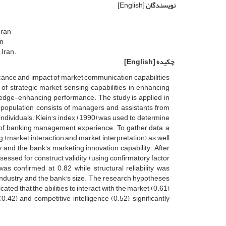
نویسندگان
[English]
Iran
n
 Iran.
چکیده
[English]
icance and impact of market communication capabilities
of strategic market sensing capabilities in enhancing
wledge-enhancing performance. The study is applied in
l population consists of managers and assistants from
ndividuals. Klein's index (1990) was used to determine
rs of banking management experience. To gather data, a
market interaction and market interpretation), as well
y, and the bank's marketing innovation capability. After
assessed for construct validity (using confirmatory factor
as confirmed at 0.82, while structural reliability was
 industry and the bank's size. The research hypotheses
ted that the abilities to interact with the market (0.61)
42) and competitive intelligence (0.52), significantly