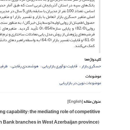
اساس، تعداد 100 نفر ا
اصلی متغیر حسگری بازار (تعامل با بازار و تفسیر بازار) و متغ
حصول اطمینان از روایی اولیه(توسط پنل خبرگان)، به منظور سنجش 
روایی(82/0) و پایایی سازه(854
فرضیه‌های پژوهش از روش مدل یابی معادلات ساختاری و نرم افزار
کمک می‌کنند.
کلیدواژه‌ها
حسگری بازار
قابلیت نوآوری بازاریابی
هوشمندی رقابتی
ظرفیت
موضوعات
موضوعات نوین در بازاریابی
عنوان مقاله
[English]
g capability: the mediating role of competitive
h Bank branches in West Azerbaijan province)