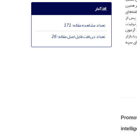
 از شاخص کلاین(1990) استفاده شد و بر همین
آمار
 مؤلفه‌های
 پس از
 نهایت،
تعداد مشاهده مقاله:
171
ای آزمون
 بازار
تعداد دریافت فایل اصل مقاله:
26
یابی در بانک‌های سپه
Promoti
intell