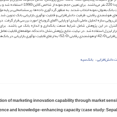
بانک‌های سپه در استان آذربایجان غربی است که طبق آمار حدودا 220 نفر می‌باشند. برای تعیین حجم نمونه
ز مدیران با سابقه بالای 5 سال در مدیریت بانک بعنوان نمونه انتخاب شدند. به منظور گردآوری داده ها، پرسشنامه‌ایی بر پایه
یرهای هوشمندی رقابتی، ظرفیت دانش‌افزایی و قابلیت نوآوری بازاریابی بانک تدوین شد.
روایی سازه (تحلیل عاملی تأییدی) و پایایی (آلفای کرونباخ) مورد بررسی قرار گرفت. در
/)0 تأیید گردید. متغیرهای کنترل در این پژوهش شامل شرایط صنعت بانکداری و اندازه بانک می باشند. بر
 لیزرل استفاده شد. در نهایت، نتایج پژوهش نشان دادندکه، مولفه‌های قابلیت تعامل با
(61/0) و قابلیت تفسیر بازار (64/0) به واسطه راهبردهای دانش‌افزایی(42/0) و هوشمندی رقابتی (52/0) به ارتقای قابلیت نوآوری بازار
 دانش‌افزایی
بانک‌سپه
on of marketing innovation capability through market sensin
igence and knowledge-enhancing capacity (case study: Sepa