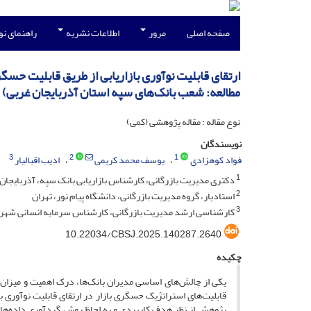
صفحه اصلی
مرور
اطلاعات نشریه
راهنمای ن
ارتقای قابلیت نوآوری بازاریابی از طریق قابلیت حس
مطالعه: شعب بانک‌های سپه استان آذربایجان غربی)
نوع مقاله : مقاله پژوهشی (کمی)
نویسندگان
3
2
1
فواد کوهزادی
یوسف محمد کریمی
ادیب اقبالیار
1
دکتری مدیریت بازرگانی، کارشناس بازاریابی بانک سپه، آذربایجان 
2
استادیار، گروه مدیریت بازرگانی، دانشگاه پیام نور، تهران
3
کارشناسی ارشد مدیریت بازرگانی، کارشناس سرمایه انسانی شهردا
10.22034/CBSJ.2025.140287.2640
چکیده
یکی از چالش‌های اساسی مدیران بانک‌ها، درک اهمیت و میزان تأثیر
قابلیت‌های استراتژیک حسگری بازار در ارتقای قابلیت نوآوری ب
پژوهش از نظر هدف کاربردی و به لحاظ روش گردآوری داده‌ها