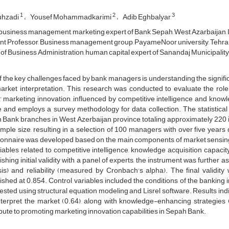
1
2
3
uhzadi
Yousef Mohammadkarimi
Adib Eghbalyar
business management, marketing expert of Bank Sepah, West Azarbaijan, 
nt Professor, Business management group, PayameNoor university, Tehra
of Business Administration, human capital expert of Sanandaj Municipality,
 the key challenges faced by bank managers is understanding the signif
rket interpretation. This research was conducted to evaluate the role 
' marketing innovation, influenced by competitive intelligence and kno
e and employs a survey methodology for data collection. The statistica
Bank branches in West Azerbaijan province, totaling approximately 220 i
mple size, resulting in a selection of 100 managers with over five yea
onnaire was developed based on the main components of market sensing (
iables related to competitive intelligence, knowledge acquisition capacit
ishing initial validity with a panel of experts, the instrument was further 
is) and reliability (measured by Cronbach's alpha). The final validity w
ished at 0.854. Control variables included the conditions of the banking
ested using structural equation modeling and Lisrel software. Results indica
terpret the market (0.64), along with knowledge-enhancing strategies (0.
bute to promoting marketing innovation capabilities in Sepah Bank.