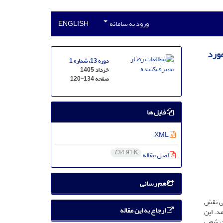
ورود به سامانه
ENGLISH
مورد
دوره 13، شماره 1
خرداد 1405
صفحه
120-134
فایل ها
XML
734.91 K
اصل مقاله
هم رسانی
ابی نقش
ارجاع به این مقاله
د. این
ین شعب