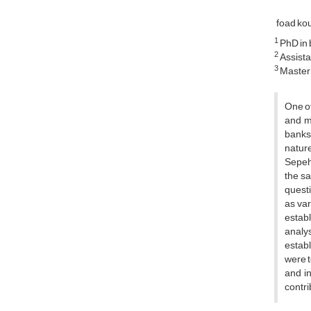
foad ko
1
PhD in 
2
Assista
3
Master 
One of
and ma
banks
natur
Sepeh 
the sa
questi
as var
establ
analys
establ
were t
and in
contri