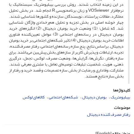
در این زمینه انتخاب شدند. روش بررسی بیبلیومتریک سیستماتیک با
نرم‌افزار VOSviewer و زبان برنامه‌نویسی R انجام شد. در بخش تحلیل
عملکرد، مقالات پراستناد، نویسندگان سازنده و کشورها شناسایی شدند.
چهار خوشه اصلی در بخش تجزیه و تحلیل هم‌رخدادی واژگان شناسایی
شد. که شامل: (1) وضعیت خرید بومیان دیجیتال (2) انگیزه‌های خرید
بومیان دیجیتال در رسانه‌های اجتماعی (3) عوامل تعیین‌کننده فناوری
اطلاعات خرید بومیان دیجیتال (4) تاثیر شبکه‌های اجتماعی بر خرید بومیان
دیجیتال. براساس نتایج، پنج سازه رسانه‌های اجتماعی، رفتار مصرف‌کننده،
تجربه، ارتباطات و پذیرش کاربر از سازه‌های بخش پیش‌بین می‌باشند. برای
سازه بافتار، نگرش‌ها، گرایش‌‌ها، وضعیت مصرف، لوکس، تجمل، درگیری
ذهنی، هویت، شخصیت تبلیغات توصیه‌ای تعامل با مشتری معرفی شدند.
مشارکت، وفاداری و رضایت از بخش سازه تصمیمات و قصد خرید و رفتار از
بخش سازه نتایج هستند.
کلیدواژه‌ها
بیبلیومتریک
بومیان دیجیتال
شبکه‌های اجتماعی
کالاهای لوکس
موضوعات
رفتار مصرف کننده دیجیتال
عنوان مقاله
[English]