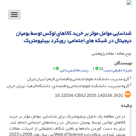
Toggle
vigation
شناسایی عوامل موثر بر خرید کالاهای لوکس توسط بومیان
دیجیتال در شبکه های اجتماعی: رویکرد بیبلیومتریک
نوع مقاله : مقاله پژوهشی
نویسندگان
2
1
منیژه حقیقی نسب
زینب هاشمی باغی
1
گرو مدیریت دانشکده علوم اجتماعی و اقتصادی الزهرا تهران ایران
2
گروه مدیریت، دانشکده علوم اجتماعی و اقتصادی، دانشگاه الزهرا، تهران، ایران
10.22034/CBSJ.2025.140156.2631
چکیده
در این مطالعه یک تحلیل بیبلیومتریک برای شناسایی عوامل مؤثر بر خرید
کالاهای لوکس توسط بومیان دیجیتال در رسانه‌های اجتماعی انجام شد.
برای به دست آوردن داده‌ها و یافتن شکاف تحقیقاتی از ادبیات، مقالات
منتشر شده در پایگاه داده Web of Science بین سال های 2008 تا 2023