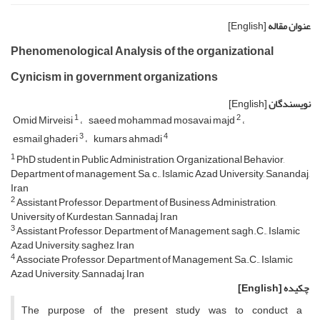
عنوان مقاله
[English]
Phenomenological Analysis of the organizational
Cynicism in government organizations
نویسندگان
[English]
1
2
Omid Mirveisi
saeed mohammad mosavai majd
3
4
esmail ghaderi
kumars ahmadi
1
PhD student in Public Administration, Organizational Behavior,
Department of management, Sa, c., Islamic Azad University, Sanandaj,
Iran
2
Assistant Professor, Department of Business Administration,
University of Kurdestan, Sannadaj, Iran
3
Assistant Professor, Department of Management, sagh.C., Islamic
Azad University, saghez, Iran
4
Associate Professor, Department of Management, Sa.C., Islamic
Azad University, Sannadaj, Iran
چکیده
[English]
The purpose of the present study was to conduct a