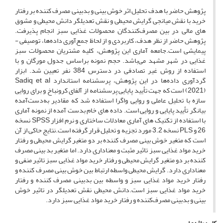
پژوهش حاضر با هدف تحلیل اثر خوش بینی و بدبینی مصرف کننده بر رفتار
خرید با نقش میانجی گرایش محیطی و نقش تعدیلگر دانش محیطی و مشوق
های مالی در بین مصرف‌کنندگان محصولات غذایی سبز انجام پذیرفت.
پژوهش حاضر از نظر هدف، کاربردی و از لحاظ جمع‌آوری داده‌ها، توصیفی -
پیمایشی است.جامعه آماری این پژوهش، کلیه مشتریان محصولات سبز
غذایی در شهر مشهد می‌باشد. حجم نمونه براساس جدول مورگان و با
استفاده از روش غیر تصادفی در دسترس 384 نفر تعیین شد. ابزار
گردآوری داده‌ها در این پژوهش، پرسشنامه استاندارد Sadiq et al
(2021) است که جهت تأیید پایایی پرسشنامه از آلفای کرونباخ و برای روایی
سازه با تحلیل عاملی و روایی واگرا استفاده شد که مقادیر به‌دست‌آمده
بیانگر تأیید پایایی و روایی است. داده های خام بدست آمده از نمونه آماری
با استفاده از تکنیک های آماری معادلات ساختاری و نرم افزار SPSS نسخه
26 و PLS نسخه 3.2 مورد تجزیه و تحلیل قرار گرفته است.نتایج حاکی از آن
است که متغیر خوش بینی مصرف کننده بر دو متغیر گرایش محیطی و رفتار
خرید مواد غذایی سبز تاثیر مثبت و معناداری دارد. اما متغیر بد بینی مصرف
کننده بر دو متغیر گرایش محیطی و رفتار خرید مواد غذایی سبز تاثیر منفی و
معناداری دارد. گرایش محیطی واسطه ارتباط بین خوش بینی مصرف کننده و
رفتار خرید مواد غذایی سبز و واسطه بین بدبینی مصرف کننده و رفتار
خرید مواد غذایی سبز است.دانش محیطی نقش تعدیلگر در تاثیر خوش
بینی و بدبینی مصرف‌کننده و رفتار خرید مواد غذایی سبز دارد.