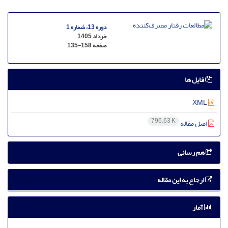
دوره 13، شماره 1
خرداد 1405
صفحه
135-158
فایل ها
XML
796.63 K
اصل مقاله
هم رسانی
ارجاع به این مقاله
آمار