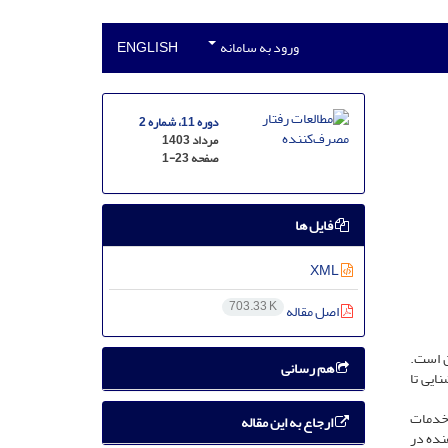
ورود به سامانه
ENGLISH
دوره 11، شماره 2
مرداد 1403
صفحه
1-23
فایل ها
XML
703.33 K
اصل مقاله
ن است.
هم رسانی
ایی تا
رف‌کننده خدمات
ارجاع به این مقاله
 با پزشکان خدمت‌دهنده در