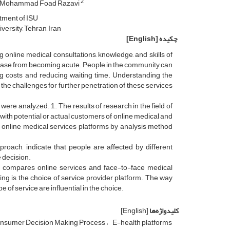
2
 Mohammad Foad Razavi
tment of ISU
rsity, Tehran, Iran
چکیده
[English]
g online medical consultations, knowledge, and skills of
disease from becoming acute. People in the community can
ing costs and reducing waiting time. Understanding the
 the challenges for further penetration of these services
ere analyzed. 1. The results of research in the field of
with potential or actual customers of online medical and
n online medical services platforms by analysis method
proach, indicate that people are affected by different
e decision.
el compares online services and face-to-face medical
king is the choice of service provider platform. The way
e of service are influential in the choice.
کلیدواژه‌ها
[English]
nsumer Decision Making Process
E-health platforms