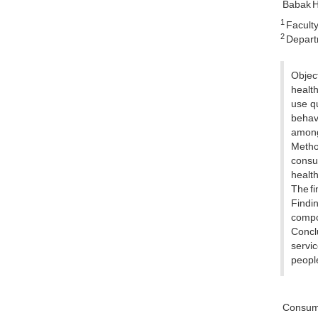
Babak 
1
Faculty
2
Departm
Object
health
use qu
behavi
among
Method
consum
health
The fi
Findin
compon
Concl
servic
people
Consum