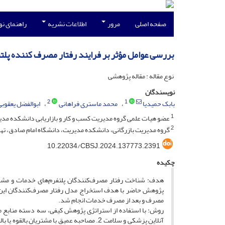
صفحه اصلی
مرور
اطلاعات نشریه
راهنمای ن
بررسی عوامل مؤثر بر فرایند رفتار مصرف‏ کننده پل
نوع مقاله : مقاله پژوهشی
نویسندگان
2
1
بابک حمیدیا
محمد ماستری فراهانی
ابوالفضل یعقوبی
1
عضو هیات علمی گروه مدیریت کسب و کار و بازاریابی دانشکده مدیری
2
گروه مدیریت بازرگانی، دانشکده مدیریت، دانشگاه امام صادق، تهرا
10.22034/CBSJ.2024.137773.2391
چکیده
هدف: شناخت رفتار مصرف‌کنندگان پلتفرم‌های خدمات و مشاور
پژوهش حاضر با هدف استخراج مدل رفتار مصرف‌کنندگان این نو
مصرف و بعد از مصرف خدمات انجام شد.