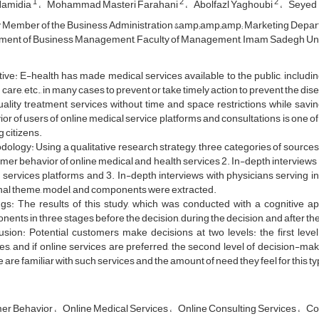
1
2
2
Hamidia
Mohammad Masteri Farahani
Abolfazl Yaghoubi
Seyed
 Member of the Business Administration &amp;amp;amp; Marketing Depar
ent of Business Management, Faculty of Management, Imam Sadegh Unive
ive: E-health has made medical services available to the public, includin
 care, etc., in many cases to prevent or take timely action to prevent the 
ality treatment services without time and space restrictions while sav
or of users of online medical service platforms and consultations is one of
 citizens.
ology: Using a qualitative research strategy, three categories of sources w
er behavior of online medical and health services 2. In-depth interviews 
 services platforms and 3. In-depth interviews with physicians serving i
nal theme, model, and components were extracted.
gs: The results of this study, which was conducted with a cognitive ap
ents in three stages before the decision, during the decision, and after th
usion: Potential customers make decisions at two levels: the first lev
es, and if online services are preferred, the second level of decision-ma
 are familiar with such services and the amount of need they feel for this typ
er Behavior
Online Medical Services
Online Consulting Services
Co