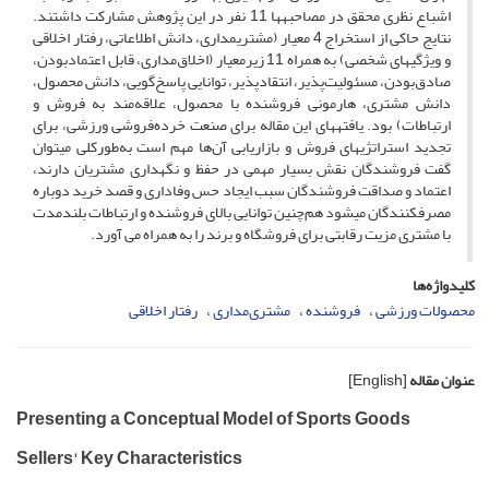
اشباع نظری محقق در مصاحبه­ها 11 نفر در این پژوهش مشارکت داشتند.
نتایج حاکی از استخراج 4 معیار (مشتری­مداری، دانش اطلاعاتی، رفتار اخلاقی
و ویژگی­های شخصی) به همراه 11 زیرمعیار (اخلاق‌مداری، قابل اعتمادبودن،
صادق‌بودن، مسئولیت‌پذیر، انتقادپذیر، توانایی پاسخ‌گویی، دانش محصول،
دانش مشتری، هارمونی فروشنده با محصول، علاقه‌مند به فروش و
ارتباطات) بود. یافته­های این مقاله برای صنعت خرده‌فروشی ورزشی، برای
تجدید استراتژی­های فروش و بازاریابی آن‌ها مهم است به‌طورکلی می­توان
گفت فروشندگان نقش بسیار مهمی در حفظ و نگهداری مشتریان دارند،
اعتماد و صداقت فروشندگان سبب ایجاد حس وفاداری و قصد خرید دوباره
مصرف­کنندگان می­شود هم‌چنین توانایی بالای فروشنده و ارتباطات بلند­مدت
با مشتری مزیت رقابتی برای فروشگاه و برند را به همراه می آورد.
کلیدواژه‌ها
محصولات ورزشی
فروشنده
مشتری‌مداری
رفتار اخلاقی
عنوان مقاله
[English]
Presenting a Conceptual Model of Sports Goods
Sellers' Key Characteristics