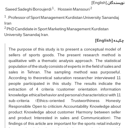
نویسندگان
[English]
1
2
Saeed Sadeghi Boroujerdi
Hossein Mansouri
1
. Professor of Sport Management, Kurdistan University, Sanandaj,
Iran
2
PhD Candidate in Sport Marketing Management, Kurdistan
University, Sanandaj, Iran.
چکیده
[English]
The purpose of this study is to present a conceptual model of
sellers of sports goods. The present research method is
qualitative with a thematic analysis approach. The statistical
population of the study consists of experts in the field of sales and
sales in Tehran. The sampling method was purposeful.
According to theoretical saturation researcher interviewed 11
people participated in this study. The results indicate the
extraction of 4 criteria (customer orientation, information
knowledge, ethical behavior and personal characteristics) with 11
sub-criteria (Ethics-oriented, Trustworthiness, Honesty,
Responsible, Open to criticism, Accountability, Knowledge about
product, Knowledge about customer, Harmony between seller
and product, Interested in sales and Communication). The
findings of this article are important for the sports retail industry,