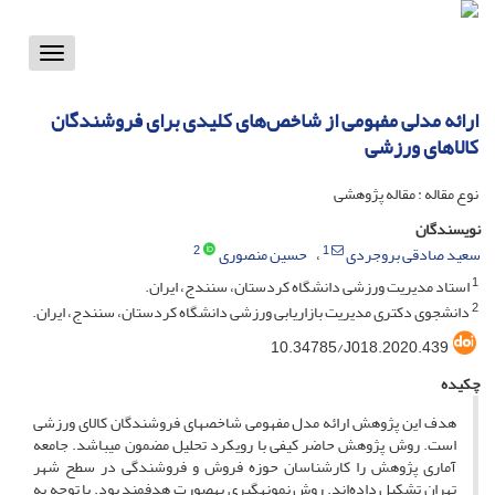
Toggle
vigation
ارائه مدلی مفهومی از شاخص‌های کلیدی برای فروشندگان
کالاهای ورزشی
نوع مقاله : مقاله پژوهشی
نویسندگان
2
1
سعید صادقی بروجردی
حسین منصوری
1
استاد مدیریت ورزشی دانشگاه کردستان، سنندج، ایران.
2
دانشجوی دکتری مدیریت بازاریابی ورزشی دانشگاه کردستان، سنندج، ایران.
10.34785/J018.2020.439
چکیده
هدف این پژوهش ارائه مدل مفهومی شاخص­های فروشندگان کالای ورزشی
است. روش پژوهش حاضر کیفی با رویکرد تحلیل مضمون می­باشد. جامعه
آماری پژوهش را کارشناسان حوزه فروش و فروشندگی در سطح شهر
تهران تشکیل داده‌اند. روش نمونه­گیری به­صورت هدفمند بود. با توجه به