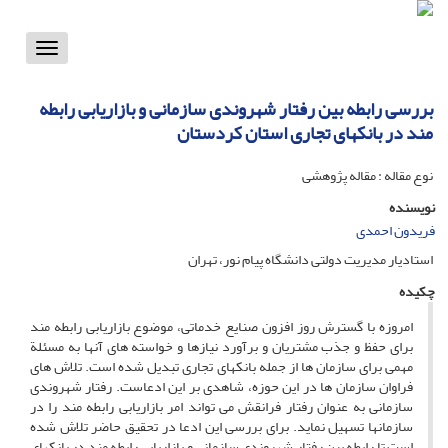
Toggle
vigation
بررسی رابطه بین رفتار شهروندی سازمانی و بازاریابی رابطه
مند در بانکهای تجاری استان کردستان
نوع مقاله : مقاله پژوهشی
نویسنده
فریدون احمدی
استادیار مدیریت دولتی دانشگاه پیام نور، تهران
چکیده
امروزه با گسترش روز افزون صنایع خدماتی، موضوع بازاریابی رابطه مند
برای حفظ و جذب مشتریان و برآورد نیازها و خواسته های آنها به مسئلة
مهمی برای سازمان ها از جمله بانکهای تجاری تبدیل شده است. تلاش های
فراوان سازمان ها در این حوزه، شاهدی بر این ادعاست. رفتار شهروندی
سازمانی به عنوان رفتار فرانقش می تواند امر بازاریابی رابطه مند را در
سازمانها تسهیل نماید. برای بررسی این ادعا در تحقیق حاضر تلاش شده
است تا رابطه بین رفتار شهروندی سازمانی و بازاریابی رابطه مند در بانکهای