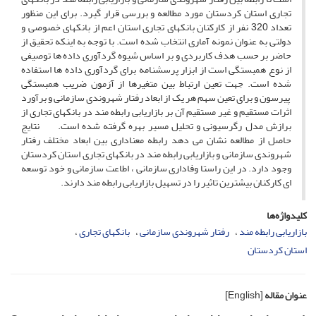
تجاری استان کردستان مورد مطالعه و بررسی قرار گیرد. برای این منظور
تعداد 320 نفر از کارکنان بانکهای تجاری استان اعم از بانکهای خصوصی و
دولتی به عنوان نمونه آماری انتخاب شده است. با توجه به اینکه تحقیق از
حاضر بر حسب هدف کاربردی و بر اساس شیوه گردآوری داده ها توصیفی
از نوع همبستگی است از ابزار پرسشنامه برای گردآوری داده ها استفاده
شده است. جهت تعین ارتباط بین متغیرها از آزمون ضریب همبستگی
پیرسون و برای تعین سهم هر یک از ابعاد رفتار شهروندی سازمانی و برآورد
اثرات مستقیم و غیر مستقیم آن بر بازاریابی رابطه مند در بانکهای تجاری از
برازش مدل رگرسیونی و تحلیل مسیر بهره گرفته شده است. نتایج
حاصل از مطالعه نشان می دهد رابطه معناداری بین ابعاد مختلف رفتار
شهروندی سازمانی و بازاریابی رابطه مند در بانکهای تجاری استان کردستان
وجود دارد. در این راستا وفاداری سازمانی ، اطاعت سازمانی و خود توسعه
ای کارکنان بیشترین تاثیر را در تسهیل بازاریابی رابطه مند دارند.
کلیدواژه‌ها
بازاریابی رابطه مند
رفتار شهروندی سازمانی
بانکهای تجاری
استان کردستان
عنوان مقاله
[English]