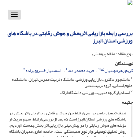
Toggle
vigation
بررسی رابطه بازاریابی اثربخش و هوش رقابتی در باشگاه های
ورزشی استان البرز
نوع مقاله : مقاله پژوهشی
نویسندگان
2
1
1
کریم زهره وندیان
فرید محمدزاده،
اسفندیار خسروی زاده
1
دانشجوی دکتری، بازاریابی ورزشی، دانشگاه تربیت مدرس تهران، دانشکده
علوم انسانی، گروه تربیت بدنی
2
استادیار گروه مدیریت ورزشی دانشگاه اراک
چکیده
هدف تحقیق حاضر بررسی ارتباط بین هوش رقابتی و بازاریابی اثر بخش در
باشگاه های ورزشی استان البرز است که بعد از بررسی ارتباط، سهم هریک ار
مؤلفه های هوش رقابتی را در پیش بینی بازاریابی اثر بخش بدست آوردیم.
روش تحقیق توصیفی و از نوع همبستگی است . جامعه آماری مدیران باشگاه