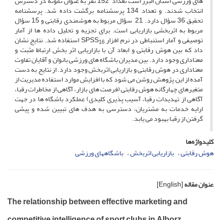
های ورزشی استان البرز است تعداد 152 نفر به عنوان نمونه در دسترس
انتخاب شدند. و تعداد 134 پرسشنامه برگشت داده شد. پرسشنامه
تحقیق 36 سؤال دارد. 21 سؤال مربوط به هوشمندی رقابتی و 15 سؤال
مربوط به اثربخشی بازاریابی است. برای تجزیه و تحلیل داده ها از آمار
توصیفی و آمار استنباطی در نرم افزار SPSS
استفاده شد. نتایج نشان
16
داد که بین هوش رقابتی و ابعاد آن با بازاریابی اثر بخش ارتباط مثبت و
معناداری وجود دارد. بین مدیران باشگاه های ورزشی بانوان و آقایان تفاوت
معناداری در هوش رقابتی و بازاریابی اثربخش وجود دارد. از نتایج به دست
آمده از این پژوهش روشن می شود که با افزایش موارد استفاده مدیریت از
متغیرهای چهارگانه هوش رقابتی (فرصت های بازار، آگاهی از مخاطرات رقبا،
آگاهی از تهدیدات رقبا، آسیب پذیری کلیدی) عملکرد باشگاه ها در جهت
ارایه خدمات به مشتریان، دسترسی به هدف های تبیین شده و پیشی
گرفتن از رقبا بهبود می یابد.
کلیدواژه‌ها
هوش رقابتی
بازاریابی اثربخش
باشگاههای ورزشی
عنوان مقاله
[English]
The relationship between effective marketing and
competitive intelligence of sport clubs in Alborz