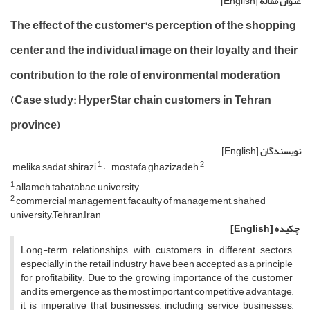
عنوان مقاله
[English]
The effect of the customer's perception of the shopping
center and the individual image on their loyalty and their
contribution to the role of environmental moderation
(Case study: HyperStar chain customers in Tehran
province)
نویسندگان
[English]
1
2
melika sadat shirazi
mostafa ghazizadeh
1
allameh tabatabae university
2
commercial management, facaulty of management, shahed
university,Tehran,Iran
چکیده
[English]
Long-term relationships with customers in different sectors,
especially in the retail industry, have been accepted as a principle
for profitability. Due to the growing importance of the customer
and its emergence as the most important competitive advantage,
it is imperative that businesses, including service businesses,