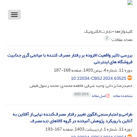
Toggle
vigation
کلیدواژه‌ها =
تجارت الکترونیک
2
تعداد مقالات:
بررسی تاثیر واقعیت افزوده بر رفتار مصرف کننده با میانجی گری جذابیت
فروشگاه های اینترنتی
دوره 11، شماره 4، بهمن 1403، صفحه
168-187
10.22034/CBSJ.2024.63525
حمیدرضا یزدانی؛ وحید شرفی؛ فاطمه محمدی؛ محمد رسول فیض
690.09 K
مشاهده مقاله
اصل مقاله
طراحی و اعتبارسنجی الگوی تغییر رفتار مصرف‌کننده نهایی از آفلاین به
آنلاین با رویکرد پژوهش آمیخته در گروه کالاهای تندمصرف
دوره 11، شماره 1، اردیبهشت 1403، صفحه
167-193